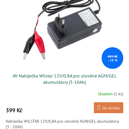
i
r
s
o
p
d
r
u
o
k
d
t
u
ů
k
t
ů
489 Kč
–18 %
AV Nabíječka Wilstar 12V/0,8A pro olověné AGM/GEL
akumulátory (3-10Ah)
Skladem
(1 ks)
Do košíku
399 Kč
Nabíječka WILSTAR 12V/0,8A pro olověné AGM/GEL akumulátory
(3 - 10Ah)