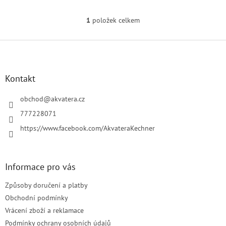
1
položek celkem
O
v
l
Z
á
á
d
p
a
a
Kontakt
c
t
í
í
obchod
@
akvatera.cz
p
r
777228071
v
https://www.facebook.com/AkvateraKechner
k
y
v
ý
Informace pro vás
p
i
Způsoby doručení a platby
s
u
Obchodní podmínky
Vrácení zboží a reklamace
Podmínky ochrany osobních údajů