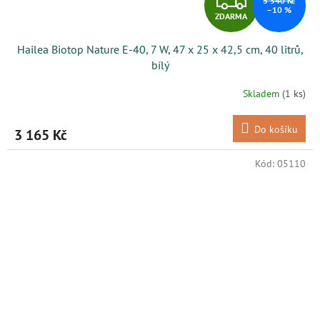
3 540 Kč
–10 %
ZDARMA
D
Hailea Biotop Nature E-40, 7 W, 47 x 25 x 42,5 cm, 40 litrů,
A
bílý
R
Skladem
(1 ks)
M
Do košíku
3 165 Kč
A
Kód:
05110