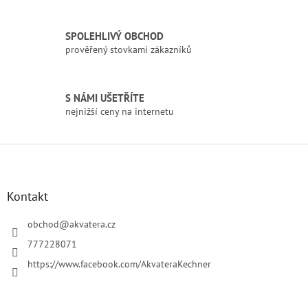
v
k
SPOLEHLIVÝ OBCHOD
y
prověřený stovkami zákazníků
v
ý
p
i
S NÁMI UŠETŘÍTE
s
nejnižší ceny na internetu
u
Z
á
p
a
Kontakt
t
í
obchod
@
akvatera.cz
777228071
https://www.facebook.com/AkvateraKechner