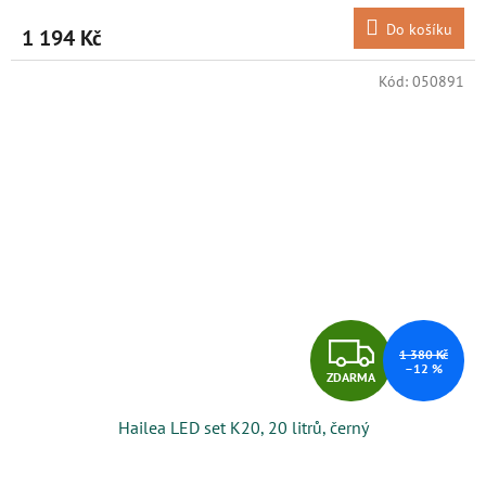
M
Do košíku
1 194 Kč
A
Kód:
050891
Z
1 380 Kč
–12 %
ZDARMA
D
Hailea LED set K20, 20 litrů, černý
A