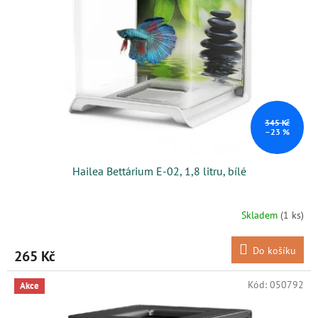
s
k
p
t
r
ů
o
d
u
k
t
ů
345 Kč
–23 %
Hailea Bettárium E-02, 1,8 litru, bílé
Skladem
(1 ks)
Do košíku
265 Kč
Kód:
050792
Akce