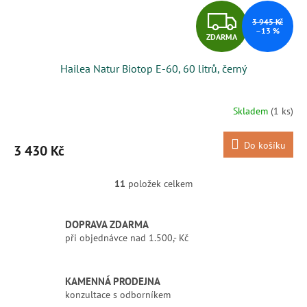
Z
3 945 Kč
–13 %
ZDARMA
D
Hailea Natur Biotop E-60, 60 litrů, černý
A
R
Skladem
(1 ks)
M
Do košíku
3 430 Kč
A
11
položek celkem
O
v
l
DOPRAVA ZDARMA
á
při objednávce nad 1.500,- Kč
d
a
c
í
KAMENNÁ PRODEJNA
p
konzultace s odborníkem
r