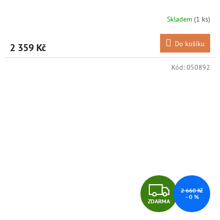
R
Skladem
(1 ks)
M
Do košíku
2 359 Kč
A
Kód:
050892
Z
2 660 Kč
–0 %
ZDARMA
D