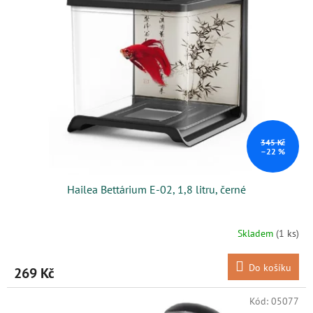
345 Kč
–22 %
Hailea Bettárium E-02, 1,8 litru, černé
Skladem
(1 ks)
Do košíku
269 Kč
Kód:
05077