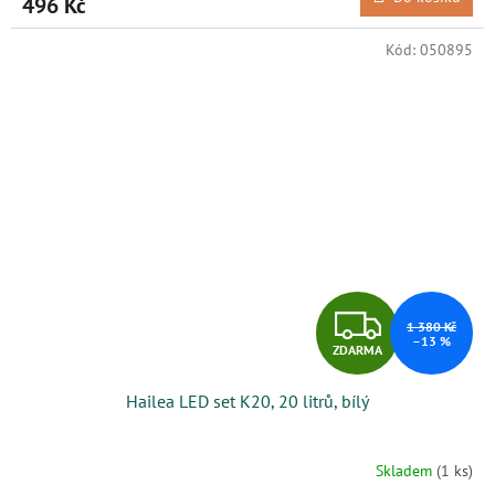
496 Kč
Kód:
050895
Z
1 380 Kč
–13 %
ZDARMA
D
Hailea LED set K20, 20 litrů, bílý
A
R
Skladem
(1 ks)