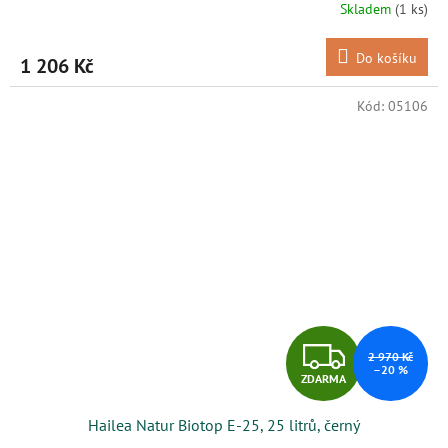
R
Skladem
(1 ks)
M
Do košíku
1 206 Kč
A
Kód:
05106
Z
2 970 Kč
–20 %
ZDARMA
D
Hailea Natur Biotop E-25, 25 litrů, černý
A