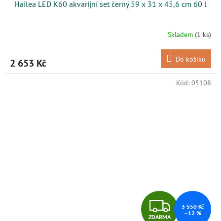
Hailea LED K60 akvarijní set černý 59 x 31 x 45,6 cm 60 l
A
R
Skladem
(1 ks)
M
Do košíku
2 653 Kč
A
Kód:
05108
Z
3 550 Kč
–12 %
ZDARMA