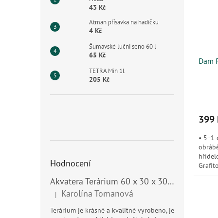
43 Kč
Atman přísavka na hadičku
4 Kč
Šumavské lučni seno 60 l
65 Kč
Dam 
TETRA Min 1l
205 Kč
399 
• 5+1 
obrábě
hřídel
Hodnocení
Grafit
Akvatera Terárium 60 x 30 x 30 cm, 54 litrů
Karolína Tomanová
|
Hodnocení produktu je 5 z 5 hvězdiček.
Terárium je krásně a kvalitně vyrobeno, je