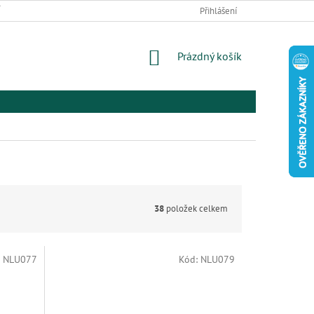
 ZBOŽÍ A REKLAMACE
PODMÍNKY OCHRANY OSOBNÍCH ÚDAJŮ
Přihlášení
EL
NÁKUPNÍ
Prázdný košík
KOŠÍK
38
položek celkem
:
NLU077
Kód:
NLU079