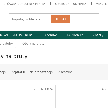
ZPŮSOBY DORUČENÍ A PLATBY
OBCHODNÍ PODMÍNKY
VRÁCENÍ
HLEDAT
HOVATELSKÉ POTŘEBY
RYBAŘINA
KONTAKTY
Značky
 a batohy
Obaly na pruty
y na pruty
nější
Nejdražší
Nejprodávanější
Abecedně
Kód:
NLU076
Kód