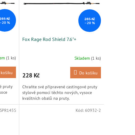
285 Kč
285 Kč
–20 %
–20 %
Fox Rage Rod Shield 7.6"+
dem
(1 ks)
Skladem
(1 ks)
 košíku
Do košíku
228 Kč
é pruty
Chraňte své přípravené castingové pruty
soce
stylově pomocí těchto nových, vysoce
kvalitních obalů na pruty.
SPR145S
Kód:
60932-2