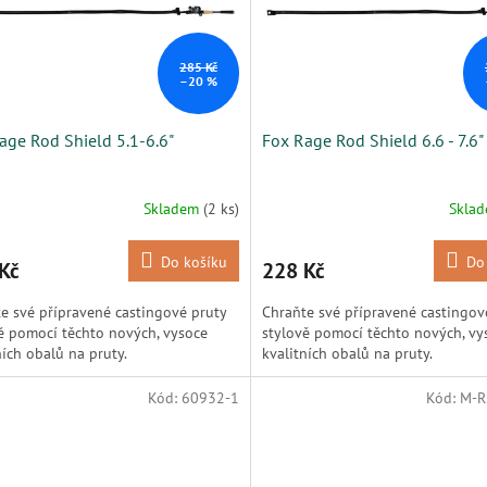
285 Kč
–20 %
age Rod Shield 5.1-6.6"
Fox Rage Rod Shield 6.6 - 7.6"
Skladem
(2 ks)
Skla
Do košíku
Do
Kč
228 Kč
e své přípravené castingové pruty
Chraňte své přípravené castingov
ě pomocí těchto nových, vysoce
stylově pomocí těchto nových, vy
ních obalů na pruty.
kvalitních obalů na pruty.
Kód:
60932-1
Kód:
M-R