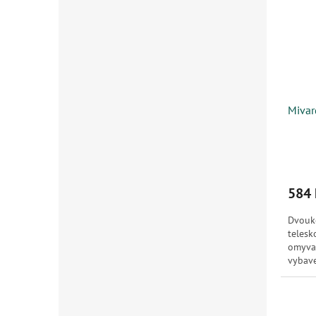
Mivar
584 
Dvouk
telesk
omyva
vybave
prakti