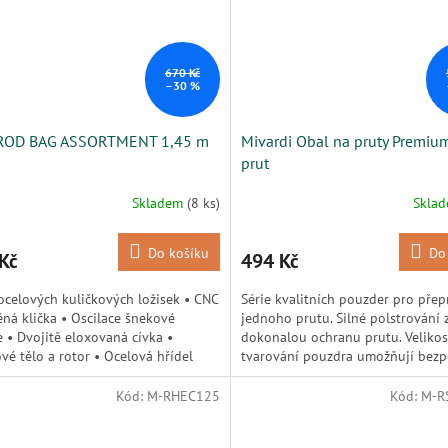
670 Kč
–30 %
ROD BAG ASSORTMENT 1,45 m
Mivardi Obal na pruty Premiu
prut
Skladem
(8 ks)
Skla
Do košíku
Do
Kč
494 Kč
ocelových kuličkových ložisek • CNC
Série kvalitních pouzder pro přep
ná klička • Oscilace šnekové
jednoho prutu. Silné polstrování z
e • Dvojitě eloxovaná cívka •
dokonalou ochranu prutu. Velikos
ové tělo a rotor • Ocelová hřídel
tvarování pouzdra umožňují bez
přepravu prutu i s...
Kód:
M-RHEC125
Kód:
M-R