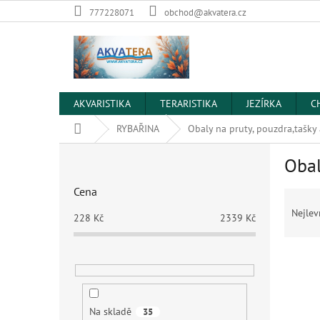
Přejít
777228071
obchod@akvatera.cz
na
obsah
AKVARISTIKA
TERARISTIKA
JEZÍRKA
C
Domů
RYBAŘINA
Obaly na pruty, pouzdra,tašky
P
Obal
o
s
Cena
Ř
t
a
r
Nejlev
228
Kč
2339
Kč
z
a
e
n
V
n
n
ý
í
í
p
p
p
i
r
a
Na skladě
35