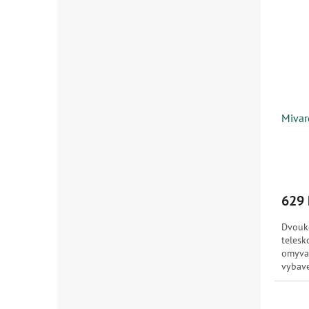
Mivar
629 
Dvouk
telesk
omyva
vybave
prakti