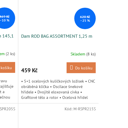
469 Kč
620 Kč
–10 %
–25 %
m 145,1
Dam ROD BAG ASSORTMENT 1,25 m
dem
(2 ks)
Skladem
(8 ks)
 košíku
Do košíku
459 Kč
ravu
• 5+1 ocelových kuličkových ložisek • CNC
ajišťuje
obráběná klička • Oscilace šnekové
t a
hřídele • Dvojitě eloxovaná cívka •
pečnou
Grafitové tělo a rotor • Ocelová hřídel
SPR205S
Kód:
M-RSPR215S