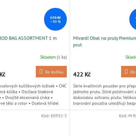
570 Kč
–30 %
ROD BAG ASSORTMENT 1 m
Mivardi Obal na pruty Premiu
prut
Skladem
(1 ks)
Skla
Do košíku
Do
Kč
422 Kč
ocelových kuličkových ložisek • CNC
Série kvalitních pouzder pro přep
ná klička • Oscilace šnekové
jednoho prutu. Silné polstrování z
e • Dvojitě eloxovaná cívka •
dokonalou ochranu prutu. Velikos
ové tělo a rotor • Ocelová hřídel
tvarování pouzdra umožňují bez
přepravu prutu i s...
Kód:
60932-3
Kód:
M-R