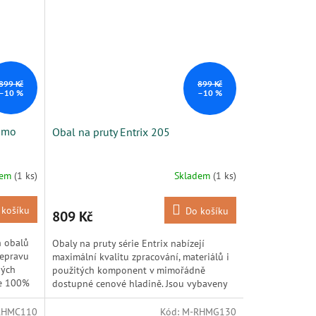
899 Kč
899 Kč
–10 %
–10 %
Camo
Obal na pruty Entrix 205
dem
(1 ks)
Skladem
(1 ks)
 košíku
Do košíku
809 Kč
h obalů
Obaly na pruty série Entrix nabízejí
řepravu
maximální kvalitu zpracování, materiálů i
ných
použitých komponent v mimořádně
ze 100%
dostupné cenové hladině. Jsou vybaveny
...
RHMC110
Kód:
M-RHMG130