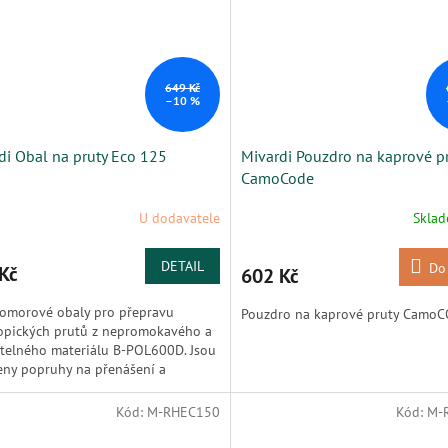
649 Kč
–10 %
di Obal na pruty Eco 125
Mivardi Pouzdro na kaprové p
CamoCode
U dodavatele
Skla
DETAIL
Do
Kč
602 Kč
omorové obaly pro přepravu
Pouzdro na kaprové pruty Camo
opických prutů z nepromokavého a
telného materiálu B-POL600D. Jsou
ny popruhy na přenášení a
ckými bočními kapsami....
Kód:
M-RHEC150
Kód:
M-