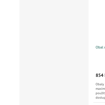
Obal 
854 
Obaly 
maximá
použi
dostup
...