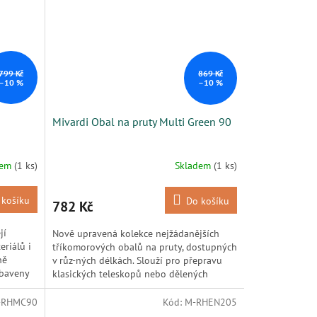
799 Kč
869 Kč
–10 %
–10 %
Mivardi Obal na pruty Multi Green 90
dem
(1 ks)
Skladem
(1 ks)
 košíku
Do košíku
782 Kč
jí
Nově upravená kolekce nejžádanějších
eriálů i
tříkomorových obalů na pruty, dostupných
ně
v růz-ných délkách. Slouží pro přepravu
ybaveny
klasických teleskopů nebo dělených
kaprových a feede-rových...
-RHMC90
Kód:
M-RHEN205