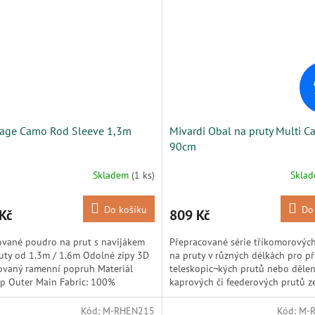
age Camo Rod Sleeve 1,3m
Mivardi Obal na pruty Multi 
90cm
Skladem
(1 ks)
Skla
Do košíku
Do
Kč
809 Kč
ované poudro na prut s navijákem
Přepracované série tříkomorovýc
uty od 1.3m / 1.6m Odolné zipy 3D
na pruty v různých délkách pro p
ovaný ramenní popruh Materiál
teleskopic¬kých prutů nebo děle
p Outer Main Fabric: 100%
kaprových či feederových prutů 
ter Lining: 100%...
nepromokavého materiálu.
Kód:
M-RHEN215
Kód:
M-