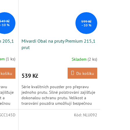
549 Kč
599 Kč
–10 %
–10 %
m 205,1
Mivardi Obal na pruty Premium 215,1
prut
dem
(1 ks)
Skladem
(2 ks)
 košíku
Do košíku
539 Kč
ravu
Série kvalitních pouzder pro přepravu
ajišťuje
jednoho prutu. Silné polstrování zajišťuje
t a
dokonalou ochranu prutu. Velikost a
pečnou
tvarování pouzdra umožňují bezpečnou
přepravu prutu i s...
SCC145D
Kód:
NLU092