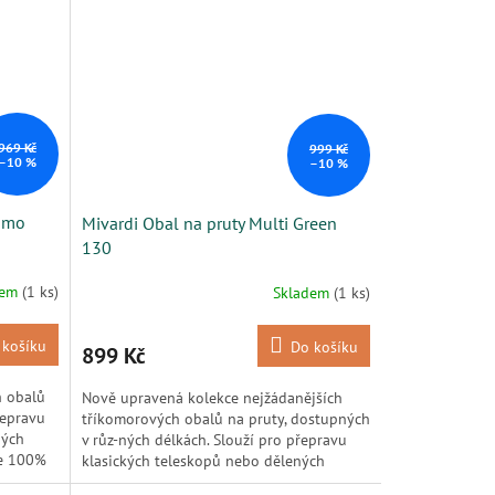
969 Kč
999 Kč
–10 %
–10 %
Camo
Mivardi Obal na pruty Multi Green
130
dem
(1 ks)
Skladem
(1 ks)
 košíku
Do košíku
899 Kč
h obalů
Nově upravená kolekce nejžádanějších
řepravu
tříkomorových obalů na pruty, dostupných
ných
v růz-ných délkách. Slouží pro přepravu
ze 100%
klasických teleskopů nebo dělených
kaprových a feede-rových...