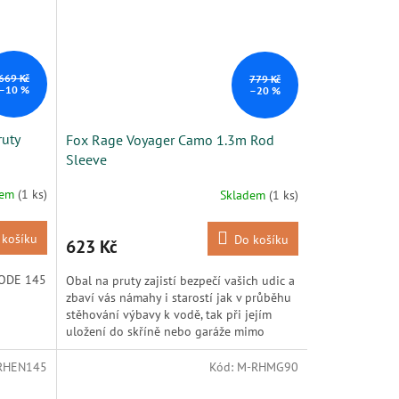
669 Kč
779 Kč
–10 %
–20 %
ruty
Fox Rage Voyager Camo 1.3m Rod
Sleeve
dem
(1 ks)
Skladem
(1 ks)
 košíku
Do košíku
623 Kč
CODE 145
Obal na pruty zajistí bezpečí vašich udic a
zbaví vás námahy i starostí jak v průběhu
stěhování výbavy k vodě, tak při jejím
uložení do skříně nebo garáže mimo
sezónu. V tomto...
RHEN145
Kód:
M-RHMG90