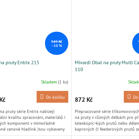
949 Kč
–10 %
na pruty Entrix 215
Mivardi Obal na pruty Multi 
110
Skladem
(1 ks)
Skla
Do košíku
Do
Kč
872 Kč
na pruty série Entrix nabízejí
Přepracované série tříkomorovýc
lní kvalitu zpracování, materiálů i
na pruty v různých délkách pro p
tých komponent v mimořádně
teleskopic¬kých prutů nebo děle
né cenové hladině. Jsou vybaveny
kaprových či feederových prutů 
nepromokavého materiálu...