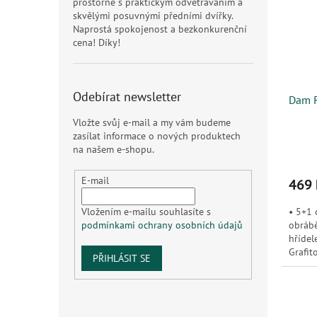
prostorné s praktickým odvětráváním a
skvělými posuvnými předními dvířky.
Naprostá spokojenost a bezkonkurenční
cena! Díky!
Odebírat newsletter
Dam 
Vložte svůj e-mail a my vám budeme
zasílat informace o nových produktech
na našem e-shopu.
E-mail
469 
• 5+1 
Vložením e-mailu souhlasíte s
obrábě
podmínkami ochrany osobních údajů
hřídel
Grafit
PŘIHLÁSIT SE