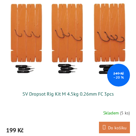
249 Kč
–20 %
SV Dropsot Rig Kit M 4.5kg 0.26mm FC 3pcs
Skladem
(5 ks)
Do košíku
199 Kč