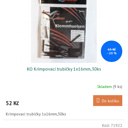
s
k
p
t
r
ů
o
d
u
k
t
ů
65 Kč
–20 %
KO Krimpovací trubičky 1x16mm,30ks
Skladem
(9 ks)
Do košíku
52 Kč
Krimpovací trubičky 1x16mm,30ks
Kód:
71922