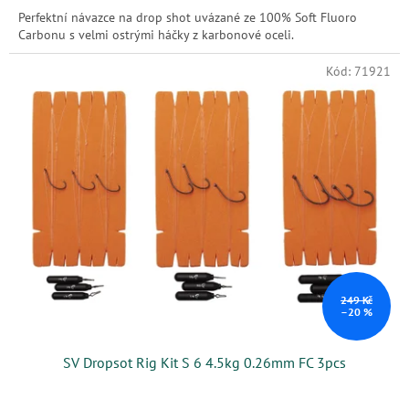
Perfektní návazce na drop shot uvázané ze 100% Soft Fluoro
Carbonu s velmi ostrými háčky z karbonové oceli.
Kód:
71921
249 Kč
–20 %
SV Dropsot Rig Kit S 6 4.5kg 0.26mm FC 3pcs