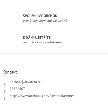
r
v
k
SPOLEHLIVÝ OBCHOD
y
prověřený stovkami zákazníků
v
ý
p
i
S NÁMI UŠETŘÍTE
s
nejnižší ceny na internetu
u
Z
á
p
a
Kontakt
t
í
obchod
@
akvatera.cz
777228071
https://www.facebook.com/AkvateraKechner