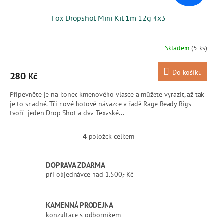
Fox Dropshot Mini Kit 1m 12g 4x3
Skladem
(5 ks)
Do košíku
280 Kč
Připevněte je na konec kmenového vlasce a můžete vyrazit, až tak
je to snadné. Tři nové hotové návazce v řadě Rage Ready Rigs
tvoří jeden Drop Shot a dva Texaské...
4
položek celkem
O
v
l
DOPRAVA ZDARMA
á
při objednávce nad 1.500,- Kč
d
a
c
í
KAMENNÁ PRODEJNA
p
konzultace s odborníkem