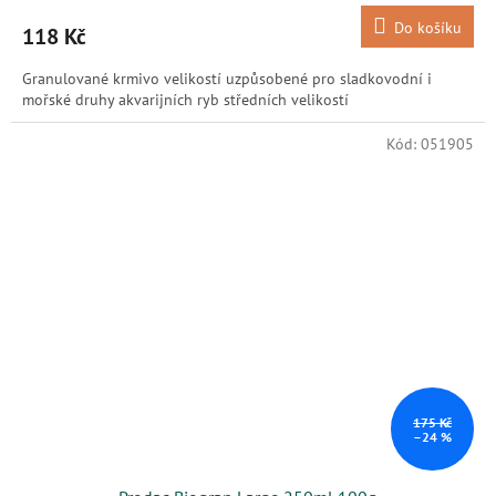
Do košíku
118 Kč
Granulované krmivo velikostí uzpůsobené pro sladkovodní i
mořské druhy akvarijních ryb středních velikostí
Kód:
051905
175 Kč
–24 %