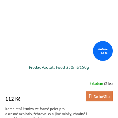
165 Kč
–32 %
Prodac Axolotl Food 250ml/150g
Skladem
(2 ks)
Do košíku
112 Kč
Kompletní krmivo ve formě pelet pro
okrasné axolotly, žebrovníky a jiné mloky, vhodné i