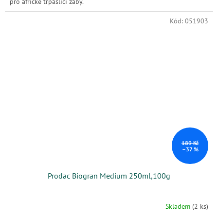
pro africké trpasličí žáby.
Kód:
051903
189 Kč
–37 %
Prodac Biogran Medium 250ml,100g
Skladem
(2 ks)