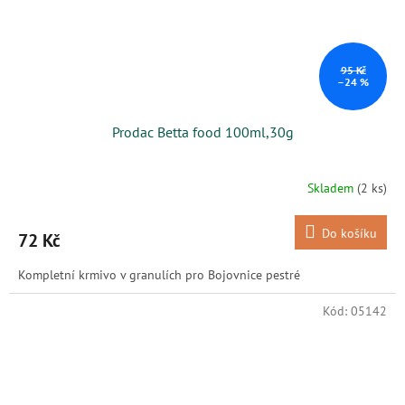
95 Kč
–24 %
Prodac Betta food 100ml,30g
Skladem
(2 ks)
Do košíku
72 Kč
Kompletní krmivo v granulích pro Bojovnice pestré
Kód:
05142