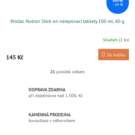
205 Kč
–29 %
Prodac Nutron Stick-on nalepovací tablety 100 ml, 60 g
Skladem
(2 ks)
Do košíku
145 Kč
21
položek celkem
O
v
l
DOPRAVA ZDARMA
á
při objednávce nad 1.500,- Kč
d
a
c
í
KAMENNÁ PRODEJNA
p
konzultace s odborníkem
r
v