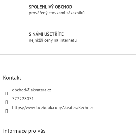
k
SPOLEHLIVÝ OBCHOD
y
prověřený stovkami zákazníků
v
ý
p
i
S NÁMI UŠETŘÍTE
s
nejnižší ceny na internetu
u
Z
á
p
a
Kontakt
t
í
obchod
@
akvatera.cz
777228071
https://www.facebook.com/AkvateraKechner
Informace pro vás