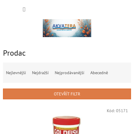
Přejít
NÁKUP
na
obsah
KOŠÍK
Prodac
Ř
a
Nejlevnější
Nejdražší
Nejprodávanější
Abecedně
z
e
n
OTEVŘÍT FILTR
í
p
V
r
Kód:
05171
ý
o
p
d
i
u