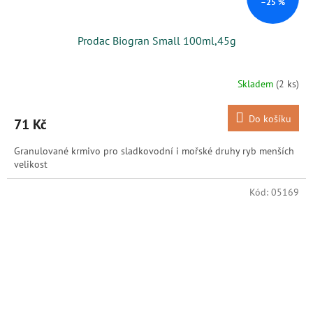
–25 %
Prodac Biogran Small 100ml,45g
Skladem
(2 ks)
Do košíku
71 Kč
Granulované krmivo pro sladkovodní i mořské druhy ryb menších
velikost
Kód:
05169