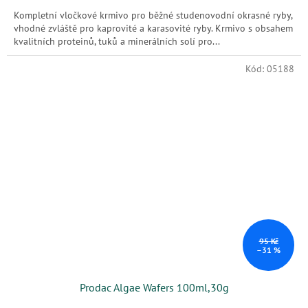
Kompletní vločkové krmivo pro běžné studenovodní okrasné ryby,
vhodné zvláště pro kaprovité a karasovité ryby. Krmivo s obsahem
kvalitních proteinů, tuků a minerálních solí pro...
Kód:
05188
95 Kč
–31 %
Prodac Algae Wafers 100ml,30g