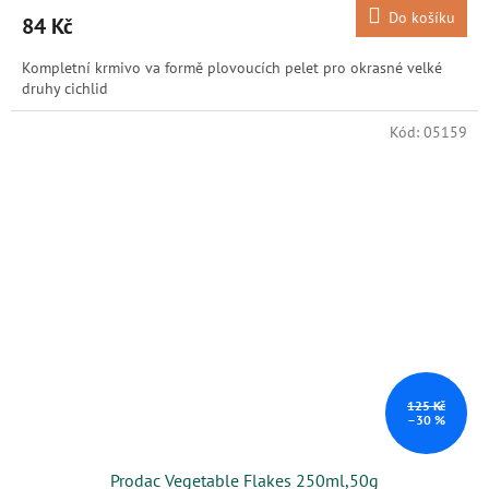
Do košíku
84 Kč
Kompletní krmivo va formě plovoucích pelet pro okrasné velké
druhy cichlid
Kód:
05159
125 Kč
–30 %
Prodac Vegetable Flakes 250ml,50g