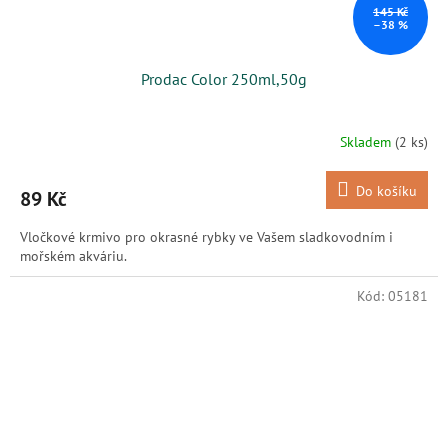
145 Kč
–38 %
Prodac Color 250ml,50g
Skladem
(2 ks)
Do košíku
89 Kč
Vločkové krmivo pro okrasné rybky ve Vašem sladkovodním i
mořském akváriu.
Kód:
05181