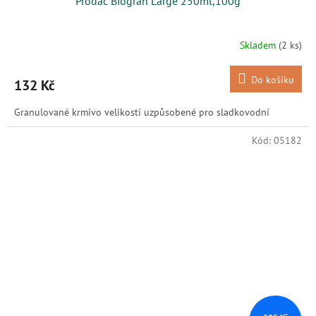
Prodac Biogran Large 250ml,100g
Skladem
(2 ks)
Do košíku
132 Kč
Granulované krmivo velikostí uzpůsobené pro sladkovodní
Kód:
05182