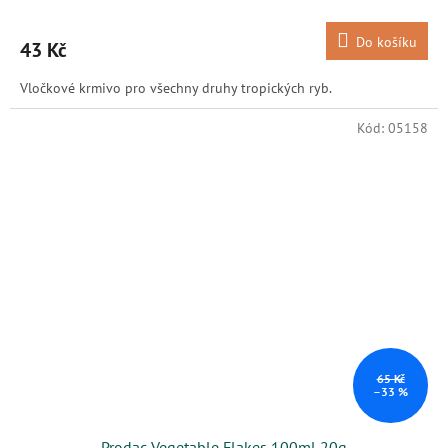
Do košíku
43 Kč
Vločkové krmivo pro všechny druhy tropických ryb.
Kód:
05158
65 Kč
–33 %
Prodac Vegetable Flakes 100ml,20g