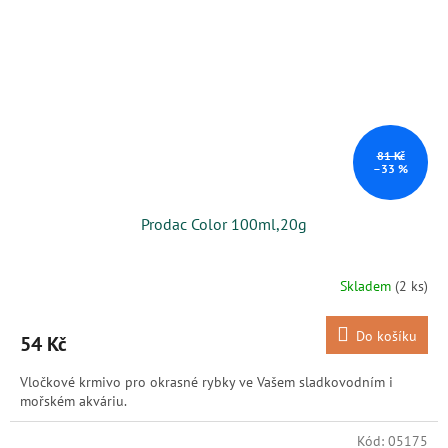
81 Kč
–33 %
Prodac Color 100ml,20g
Skladem
(2 ks)
Do košíku
54 Kč
Vločkové krmivo pro okrasné rybky ve Vašem sladkovodním i
mořském akváriu.
Kód:
05175