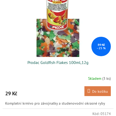
s
k
p
t
r
ů
o
d
u
k
t
ů
39 Kč
–25 %
Prodac Goldfish Flakes 100ml,12g
Skladem
(3 ks)
Do košíku
29 Kč
Kompletní krmivo pro závojnatky a studenovodní okrasné ryby
Kód:
05174