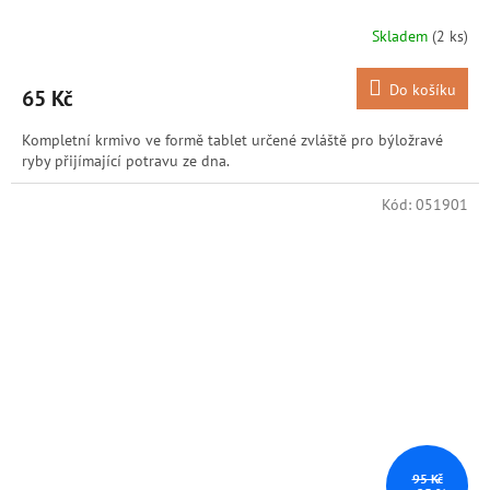
Skladem
(2 ks)
Do košíku
65 Kč
Kompletní krmivo ve formě tablet určené zvláště pro býložravé
ryby přijímající potravu ze dna.
Kód:
051901
95 Kč