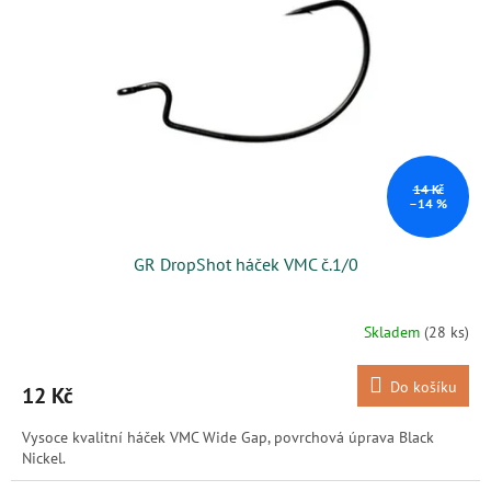
s
k
p
t
r
ů
o
d
u
k
t
ů
14 Kč
–14 %
GR DropShot háček VMC č.1/0
Skladem
(28 ks)
Do košíku
12 Kč
Vysoce kvalitní háček VMC Wide Gap, povrchová úprava Black
Nickel.