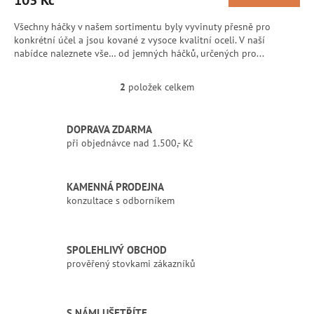
103 Kč
Všechny háčky v našem sortimentu byly vyvinuty přesně pro
konkrétní účel a jsou kované z vysoce kvalitní oceli. V naší
nabídce naleznete vše… od jemných háčků, určených pro...
2
položek celkem
O
v
l
DOPRAVA ZDARMA
á
při objednávce nad 1.500,- Kč
d
a
c
í
KAMENNÁ PRODEJNA
p
konzultace s odborníkem
r
v
k
SPOLEHLIVÝ OBCHOD
y
prověřený stovkami zákazníků
v
ý
p
i
S NÁMI UŠETŘÍTE