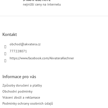
s
nejnižší ceny na internetu
u
Z
á
p
a
Kontakt
t
í
obchod
@
akvatera.cz
777228071
https://www.facebook.com/AkvateraKechner
Informace pro vás
Způsoby doručení a platby
Obchodní podmínky
Vrácení zboží a reklamace
Podmínky ochrany osobních údajů