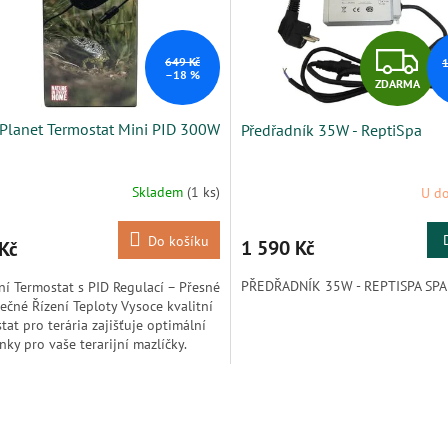
Z
649 Kč
1
–18 %
ZDARMA
D
 Planet Termostat Mini PID 300W
Předřadník 35W - ReptiSpa
A
R
Skladem
(1 ks)
U do
Do košíku
1 590 Kč
Kč
A
PŘEDŘADNÍK 35W - REPTISPA SP
jní Termostat s PID Regulací – Přesné
ečné Řízení Teploty Vysoce kvalitní
tat pro terária zajišťuje optimální
ky pro vaše terarijní mazlíčky.
O
v
l