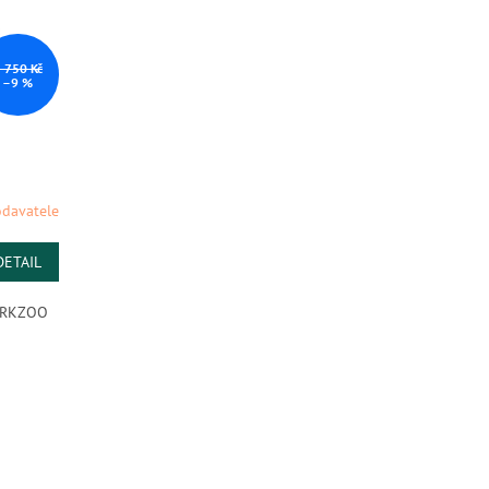
 750 Kč
–9 %
davatele
M
DETAIL
ARKZOO