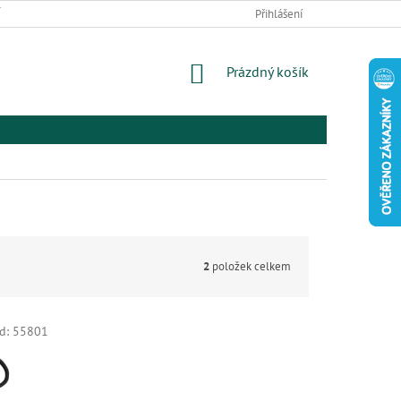
 ZBOŽÍ A REKLAMACE
PODMÍNKY OCHRANY OSOBNÍCH ÚDAJŮ
Přihlášení
EL
NÁKUPNÍ
Prázdný košík
KOŠÍK
2
položek celkem
d:
55801