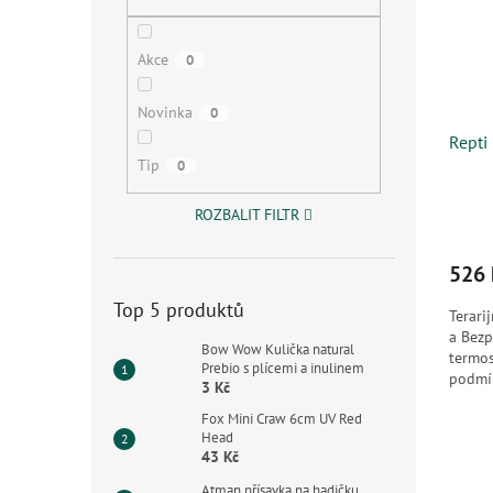
s
o
n
p
d
e
r
u
l
Akce
0
o
k
d
t
Novinka
0
u
ů
Repti
k
Tip
0
t
ů
ROZBALIT FILTR
526 
Top 5 produktů
Terari
a Bezp
Bow Wow Kulička natural
termos
Prebio s plícemi a inulinem
podmín
3 Kč
Díky...
Fox Mini Craw 6cm UV Red
Head
43 Kč
Atman přísavka na hadičku