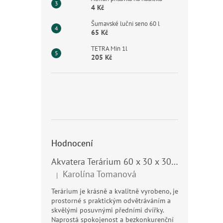
4 Kč
Šumavské lučni seno 60 l
65 Kč
TETRA Min 1l
205 Kč
Hodnocení
Akvatera Terárium 60 x 30 x 30 cm, 54 litrů
Karolína Tomanová
|
Hodnocení produktu je 5 z 5 hvězdiček.
Terárium je krásně a kvalitně vyrobeno, je
prostorné s praktickým odvětráváním a
skvělými posuvnými předními dvířky.
Naprostá spokojenost a bezkonkurenční