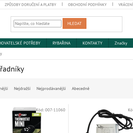
ZPŮSOBY DORUČENÍ A PLATBY
OBCHODNÍ PODMÍNKY
VRÁCENÍ
HLEDAT
HOVATELSKÉ POTŘEBY
RYBAŘINA
KONTAKTY
Značky
ky
řadníky
nější
Nejdražší
Nejprodávanější
Abecedně
Kód:
007-11060
Kó