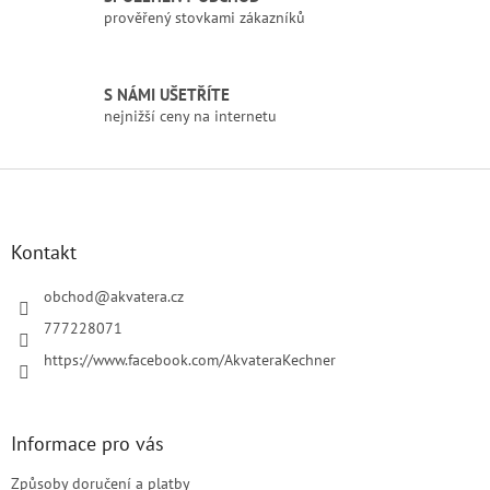
y
prověřený stovkami zákazníků
v
ý
p
i
S NÁMI UŠETŘÍTE
s
nejnižší ceny na internetu
u
Z
á
p
a
Kontakt
t
í
obchod
@
akvatera.cz
777228071
https://www.facebook.com/AkvateraKechner
Informace pro vás
Způsoby doručení a platby