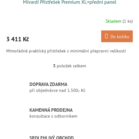
Mivardi Přístřešek Premium XL+přední panel
A
R
Skladem
(1 ks)
M
Do košíku
3 411 Kč
A
Mimořádně praktický přístřešek s minimální přepravní velikostí
3
položek celkem
O
v
l
DOPRAVA ZDARMA
á
při objednávce nad 1.500,- Kč
d
a
c
í
KAMENNÁ PRODEJNA
p
konzultace s odborníkem
r
v
k
SPOLEHLIVÝ OBCHOD