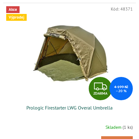
Kód:
48371
Akce
Výprodej
Z
4 199 Kč
–20 %
ZDARMA
D
Prologic Firestarter LWG Overal Umbrella
A
R
Skladem
(1 ks)
M