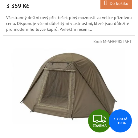
Do košíku
3 359 Kč
A
Všestranný deštníkový přístřešek plný možností za velice příznivou
cenu. Disponuje všemi důležitými vlastnostmi, které jsou důležité
pro moderního lovce kaprů. Perfektní řešení...
Kód:
M-SHEPRXLSET
Z
3 790 Kč
–10 %
ZDARMA
D