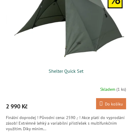
s
k
p
t
r
ů
o
d
u
k
t
ů
Shelter Quick Set
Skladem
(1 ks)
Do košíku
2 990 Kč
Finální doprodej ! Původní cena: 2590 ,- ! Akce platí do vyprodání
zásob! Extrémně lehký a variabilní přístřešek s multifunkčním
využitím. Díky minim...