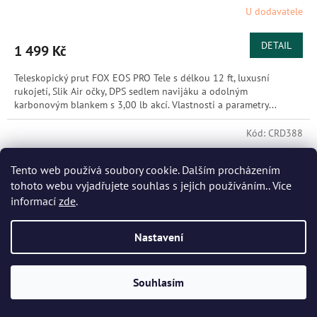
U dodavatele
DETAIL
1 499 Kč
Teleskopický prut FOX EOS PRO Tele s délkou 12 ft, luxusní
rukojetí, Slik Air očky, DPS sedlem navijáku a odolným
karbonovým blankem s 3,00 lb akcí. Vlastnosti a parametry...
Kód:
CRD388
Tento web používá soubory cookie. Dalším procházením
tohoto webu vyjadřujete souhlas s jejich používáním.. Více
informací
zde
.
Nastavení
Souhlasím
1 690 Kč