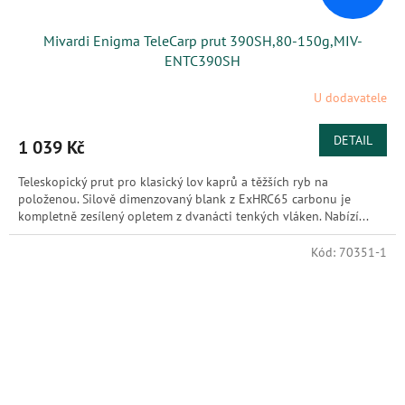
Mivardi Enigma TeleCarp prut 390SH,80-150g,MIV-
ENTC390SH
U dodavatele
DETAIL
1 039 Kč
Teleskopický prut pro klasický lov kaprů a těžších ryb na
položenou. Silově dimenzovaný blank z ExHRC65 carbonu je
kompletně zesílený opletem z dvanácti tenkých vláken. Nabízí...
Kód:
70351-1