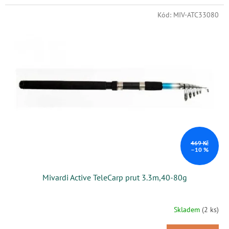
Kód:
MIV-ATC33080
469 Kč
–10 %
Mivardi Active TeleCarp prut 3.3m,40-80g
Skladem
(2 ks)