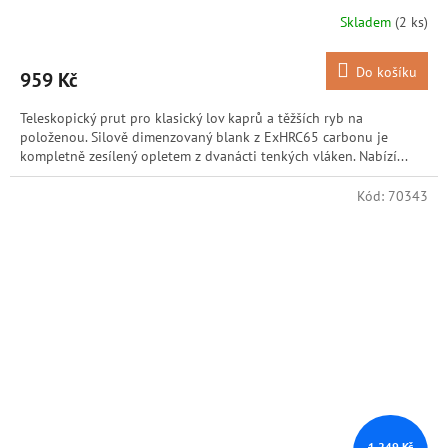
Skladem
(2 ks)
Do košíku
959 Kč
Teleskopický prut pro klasický lov kaprů a těžších ryb na
položenou. Silově dimenzovaný blank z ExHRC65 carbonu je
kompletně zesílený opletem z dvanácti tenkých vláken. Nabízí...
Kód:
70343
1 249 Kč