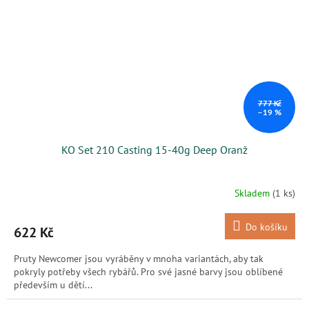
777 Kč
–19 %
KO Set 210 Casting 15-40g Deep Oranž
Skladem
(1 ks)
Do košíku
622 Kč
Pruty Newcomer jsou vyráběny v mnoha variantách, aby tak
pokryly potřeby všech rybářů. Pro své jasné barvy jsou oblíbené
především u dětí...