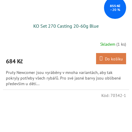
855 Kč
–20 %
KO Set 270 Casting 20-60g Blue
Skladem
(1 ks)
Do košíku
684 Kč
Pruty Newcomer jsou vyráběny v mnoha variantách, aby tak
pokryly potřeby všech rybářů. Pro své jasné barvy jsou oblíbené
především u dětí...
Kód:
70342-1