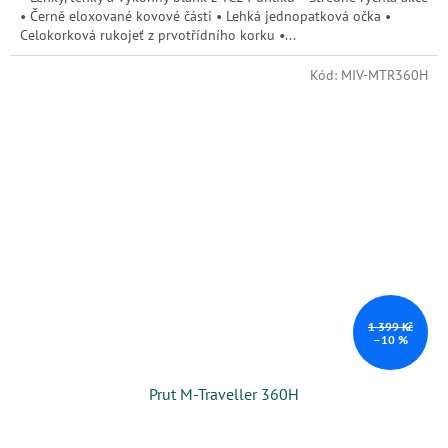
• Černě eloxované kovové části • Lehká jednopatková očka •
Celokorková rukojeť z prvotřídního korku •...
Kód:
MIV-MTR360H
1 399 Kč
–10 %
Prut M-Traveller 360H