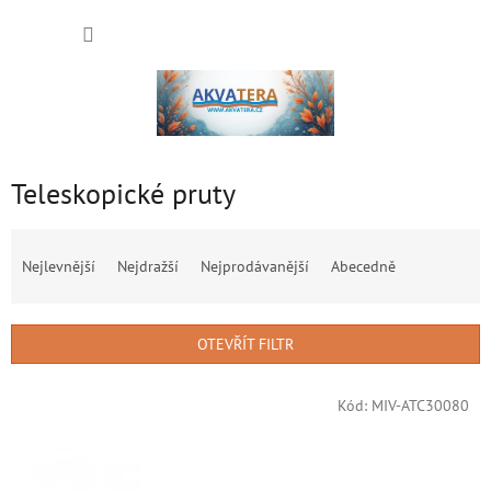
Přejít
NÁKUP
na
obsah
KOŠÍK
Teleskopické pruty
Ř
a
Nejlevnější
Nejdražší
Nejprodávanější
Abecedně
z
e
n
OTEVŘÍT FILTR
í
p
V
r
Kód:
MIV-ATC30080
ý
o
p
d
i
u