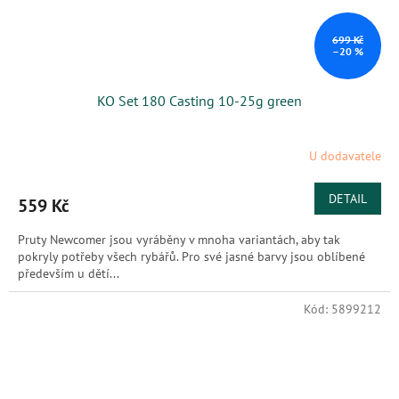
699 Kč
–20 %
KO Set 180 Casting 10-25g green
U dodavatele
DETAIL
559 Kč
Pruty Newcomer jsou vyráběny v mnoha variantách, aby tak
pokryly potřeby všech rybářů. Pro své jasné barvy jsou oblíbené
především u dětí...
Kód:
5899212