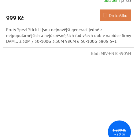
Skladem
(2 ks)
Do košíku
999 Kč
Pruty Spezi Stick II jsou nejnovější generací jedné z
nejpopulárnějších a nejúspěšnějších řad všech dob v nabídce firmy
DAM... 3.30M / 50-100G 3.30M 98CM 6 50-100G 380G 5+1
Kód:
MIV-ENTC390SH
1 299 Kč
–20 %