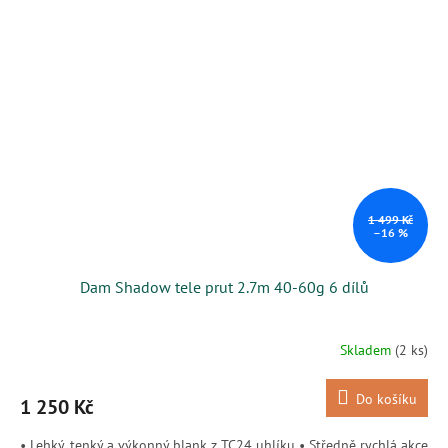
1 499 Kč
–16 %
Dam Shadow tele prut 2.7m 40-60g 6 dílů
Skladem
(2 ks)
Do košíku
1 250 Kč
• Lehký, tenký a výkonný blank z TC24 uhlíku • Středně rychlá akce