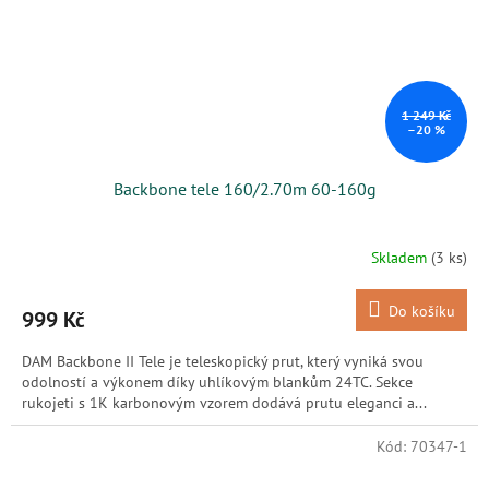
1 249 Kč
–20 %
Backbone tele 160/2.70m 60-160g
Skladem
(3 ks)
Do košíku
999 Kč
DAM Backbone II Tele je teleskopický prut, který vyniká svou
odolností a výkonem díky uhlíkovým blankům 24TC. Sekce
rukojeti s 1K karbonovým vzorem dodává prutu eleganci a...
Kód:
70347-1