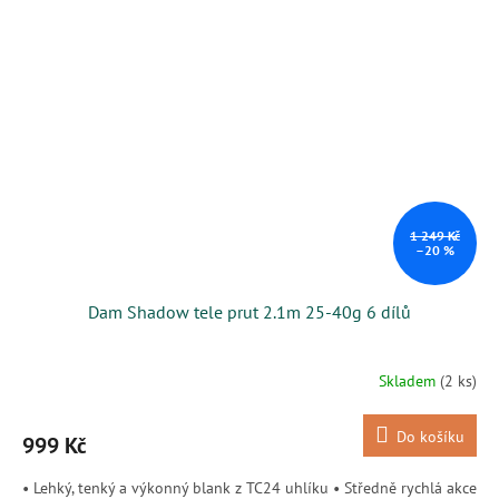
1 249 Kč
–20 %
Dam Shadow tele prut 2.1m 25-40g 6 dílů
Skladem
(2 ks)
Do košíku
999 Kč
• Lehký, tenký a výkonný blank z TC24 uhlíku • Středně rychlá akce