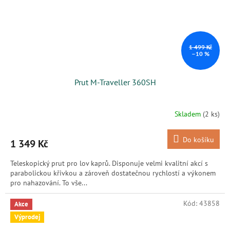
1 499 Kč
–10 %
Prut M-Traveller 360SH
Skladem
(2 ks)
Do košíku
1 349 Kč
Teleskopický prut pro lov kaprů. Disponuje velmi kvalitní akcí s
parabolickou křivkou a zároveň dostatečnou rychlostí a výkonem
pro nahazování. To vše...
Kód:
43858
Akce
Výprodej