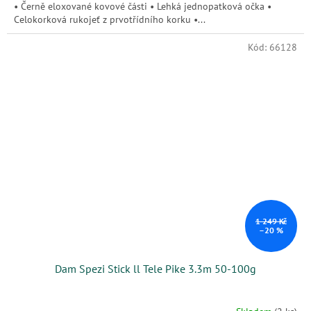
• Černě eloxované kovové části • Lehká jednopatková očka •
Celokorková rukojeť z prvotřídního korku •...
Kód:
66128
1 249 Kč
–20 %
Dam Spezi Stick ll Tele Pike 3.3m 50-100g