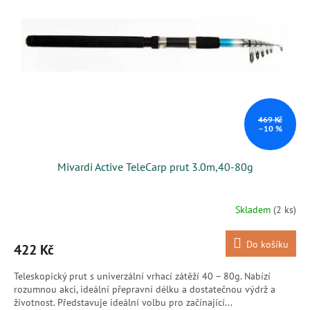
s
k
p
t
r
ů
o
d
u
k
t
ů
469 Kč
–10 %
Mivardi Active TeleCarp prut 3.0m,40-80g
Skladem
(2 ks)
Do košíku
422 Kč
Teleskopický prut s univerzální vrhací zátěží 40 – 80g. Nabízí
rozumnou akci, ideální přepravní délku a dostatečnou výdrž a
životnost. Představuje ideální volbu pro začínající...