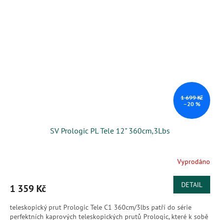
1 699 Kč
–20 %
SV Prologic PL Tele 12" 360cm,3Lbs
Vyprodáno
DETAIL
1 359 Kč
teleskopický prut Prologic Tele C1 360cm/3lbs patří do série
perfektních kaprových teleskopických prutů Prologic, které k sobě