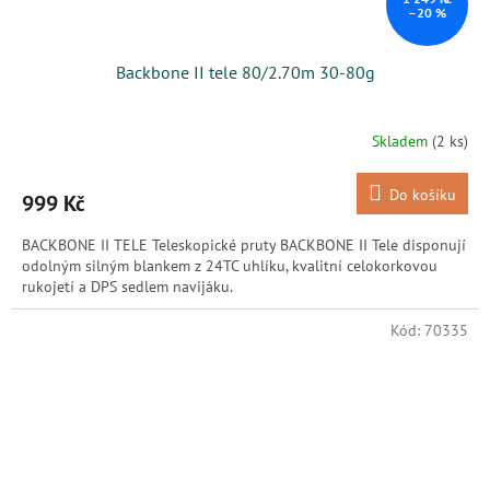
–20 %
Backbone II tele 80/2.70m 30-80g
Skladem
(2 ks)
Do košíku
999 Kč
BACKBONE II TELE Teleskopické pruty BACKBONE II Tele disponují
odolným silným blankem z 24TC uhlíku, kvalitní celokorkovou
rukojetí a DPS sedlem navijáku.
Kód:
70335