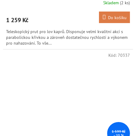
Skladem
(2 ks)
Do košíku
1 259 Kč
Teleskopický prut pro lov kaprů. Disponuje velmi kvalitní akcí s
parabolickou křivkou a zároveň dostatečnou rychlostí a výkonem
pro nahazování. To vše...
Kód:
70337
1 599 Kč
–20 %