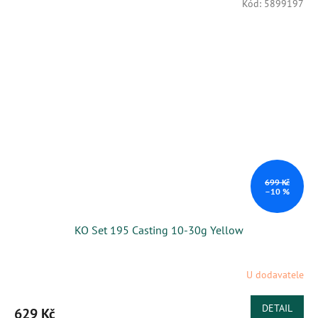
Kód:
5899197
699 Kč
–10 %
KO Set 195 Casting 10-30g Yellow
U dodavatele
DETAIL
629 Kč