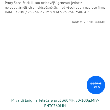
Pruty Spezi Stick II jsou nejnovější generací jedné z
nejpopulárnějších a nejúspěšnějších řad všech dob v nabídce firmy
DAM... 2.70M / 25-75G 2.70M 97CM 5 25-75G 258G 4+1
Kód:
MIV-ENTC360MH
1 199 Kč
–20 %
Mivardi Enigma TeleCarp prut 360MH,50-100g,MIV-
ENTC360MH