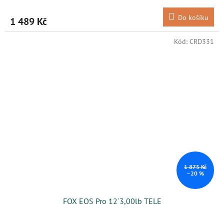
Do košíku
1 489 Kč
Kód:
CRD331
1 875 Kč
–20 %
FOX EOS Pro 12´3,00lb TELE