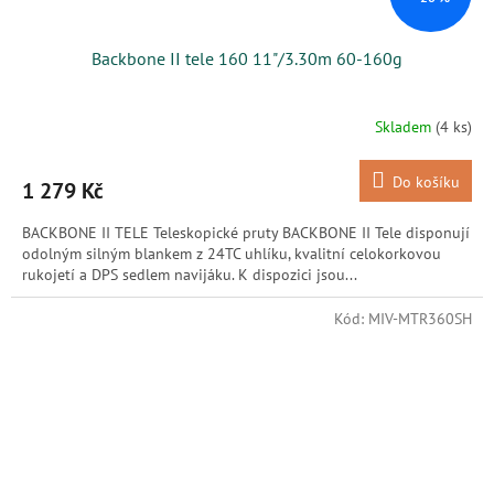
Backbone II tele 160 11"/3.30m 60-160g
Skladem
(4 ks)
Do košíku
1 279 Kč
BACKBONE II TELE Teleskopické pruty BACKBONE II Tele disponují
odolným silným blankem z 24TC uhlíku, kvalitní celokorkovou
rukojetí a DPS sedlem navijáku. K dispozici jsou...
Kód:
MIV-MTR360SH