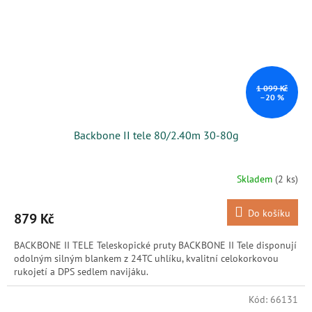
1 099 Kč
–20 %
Backbone II tele 80/2.40m 30-80g
Skladem
(2 ks)
Do košíku
879 Kč
BACKBONE II TELE Teleskopické pruty BACKBONE II Tele disponují
odolným silným blankem z 24TC uhlíku, kvalitní celokorkovou
rukojetí a DPS sedlem navijáku.
Kód:
66131