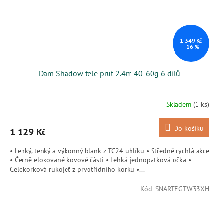
1 349 Kč
–16 %
Dam Shadow tele prut 2.4m 40-60g 6 dílů
Skladem
(1 ks)
Do košíku
1 129 Kč
• Lehký, tenký a výkonný blank z TC24 uhlíku • Středně rychlá akce
• Černě eloxované kovové části • Lehká jednopatková očka •
Celokorková rukojeť z prvotřídního korku •...
Kód:
SNARTEGTW33XH