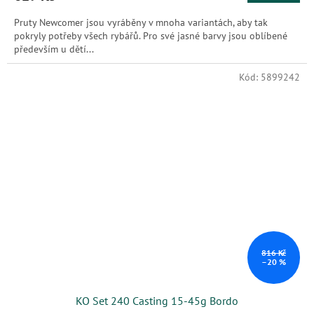
Pruty Newcomer jsou vyráběny v mnoha variantách, aby tak
pokryly potřeby všech rybářů. Pro své jasné barvy jsou oblíbené
především u dětí...
Kód:
5899242
816 Kč
–20 %
KO Set 240 Casting 15-45g Bordo