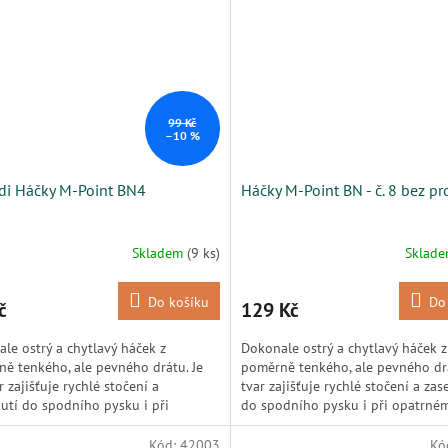
99 Kč
–10 %
di Háčky M-Point BN4
Háčky M-Point BN - č. 8 bez pr
Skladem
(9 ks)
Sklad
Do košíku
Do
č
129 Kč
le ostrý a chytlavý háček z
Dokonale ostrý a chytlavý háček z
ě tenkého, ale pevného drátu. Je
poměrně tenkého, ale pevného dr
r zajišťuje rychlé stočení a
tvar zajišťuje rychlé stočení a zas
utí do spodního pysku i při
do spodního pysku i při opatrném 
ém nasátí. Mimořádné...
Kód:
42003
Kó