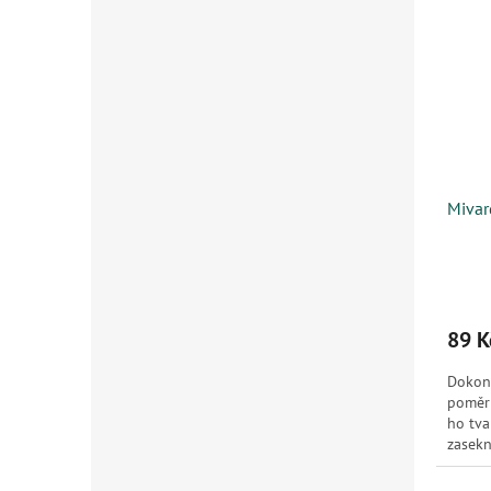
Mivar
89 K
Dokona
poměrn
ho tva
zasekn
opatrn