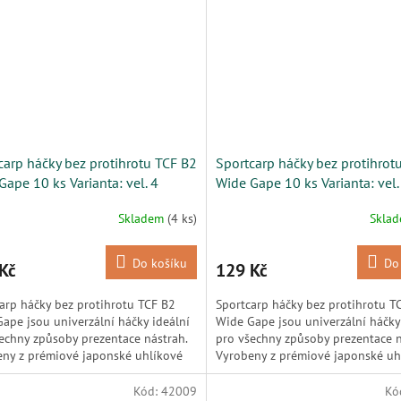
carp háčky bez protihrotu TCF B2
Sportcarp háčky bez protihrot
Gape 10 ks Varianta: vel. 4
Wide Gape 10 ks Varianta: vel.
Skladem
(4 ks)
Skla
Do košíku
Do
Kč
129 Kč
arp háčky bez protihrotu TCF B2
Sportcarp háčky bez protihrotu T
ape jsou univerzální háčky ideální
Wide Gape jsou univerzální háčky
echny způsoby prezentace nástrah.
pro všechny způsoby prezentace n
ny z prémiové japonské uhlíkové
Vyrobeny z prémiové japonské uh
nabízejí...
oceli, nabízejí...
Kód:
42009
Kó