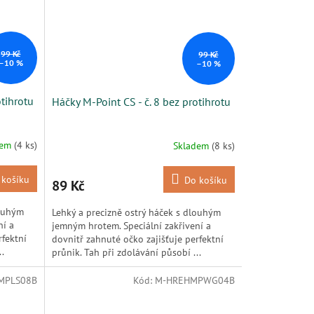
99 Kč
99 Kč
–10 %
–10 %
otihrotu
Háčky M-Point CS - č. 8 bez protihrotu
dem
(4 ks)
Skladem
(8 ks)
 košíku
Do košíku
89 Kč
louhým
Lehký a precizně ostrý háček s dlouhým
ní a
jemným hrotem. Speciální zakřivení a
rfektní
dovnitř zahnuté očko zajišťuje perfektní
..
průnik. Tah při zdolávání působí ...
MPLS08B
Kód:
M-HREHMPWG04B