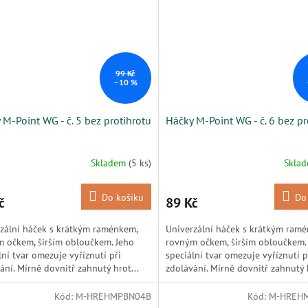
99 Kč
–10 %
 M-Point WG - č. 5 bez protihrotu
Háčky M-Point WG - č. 6 bez pr
Skladem
(5 ks)
Skla
Do košíku
Do
č
89 Kč
zální háček s krátkým raménkem,
Univerzální háček s krátkým ram
 očkem, širším obloučkem. Jeho
rovným očkem, širším obloučkem.
lní tvar omezuje vyříznutí při
speciální tvar omezuje vyříznutí p
ání. Mírně dovnitř zahnutý hrot...
zdolávání. Mírně dovnitř zahnutý h
Kód:
M-HREHMPBN04B
Kód:
M-HREH