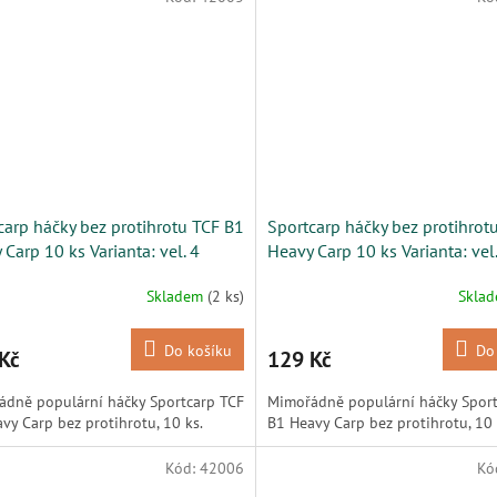
carp háčky bez protihrotu TCF B1
Sportcarp háčky bez protihrot
Carp 10 ks Varianta: vel. 4
Heavy Carp 10 ks Varianta: vel.
Skladem
(2 ks)
Skla
Do košíku
Do
Kč
129 Kč
dně populární háčky Sportcarp TCF
Mimořádně populární háčky Sport
vy Carp bez protihrotu, 10 ks.
B1 Heavy Carp bez protihrotu, 10 
Kód:
42006
Kó