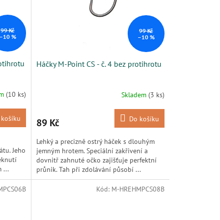
99 Kč
99 Kč
–10 %
–10 %
otihrotu
Háčky M-Point CS - č. 4 bez protihrotu
em
(10 ks)
Skladem
(3 ks)
 košíku
Do košíku
89 Kč
Lehký a precizně ostrý háček s dlouhým
átu. Jeho
jemným hrotem. Speciální zakřivení a
eknutí
dovnitř zahnuté očko zajišťuje perfektní
...
průnik. Tah při zdolávání působí ...
MPCS06B
Kód:
M-HREHMPCS08B