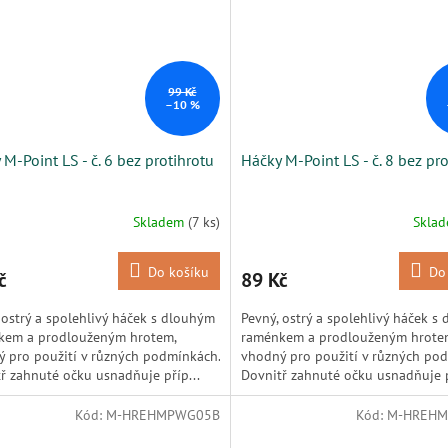
99 Kč
–10 %
 M-Point LS - č. 6 bez protihrotu
Háčky M-Point LS - č. 8 bez pr
Skladem
(7 ks)
Skla
Do košíku
Do
č
89 Kč
 ostrý a spolehlivý háček s dlouhým
Pevný, ostrý a spolehlivý háček s
kem a prodlouženým hrotem,
raménkem a prodlouženým hrote
 pro použití v různých podmínkách.
vhodný pro použití v různých po
ř zahnuté očku usnadňuje příp...
Dovnitř zahnuté očku usnadňuje p
Kód:
M-HREHMPWG05B
Kód:
M-HREH