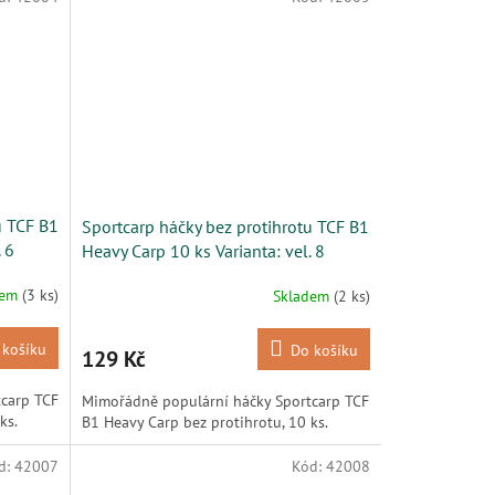
u TCF B1
Sportcarp háčky bez protihrotu TCF B1
 6
Heavy Carp 10 ks Varianta: vel. 8
dem
(3 ks)
Skladem
(2 ks)
 košíku
Do košíku
129 Kč
carp TCF
Mimořádně populární háčky Sportcarp TCF
ks.
B1 Heavy Carp bez protihrotu, 10 ks.
d:
42007
Kód:
42008