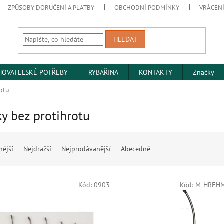
ZPŮSOBY DORUČENÍ A PLATBY
OBCHODNÍ PODMÍNKY
VRÁCENÍ
HLEDAT
HOVATELSKÉ POTŘEBY
RYBAŘINA
KONTAKTY
Značky
otu
y bez protihrotu
nější
Nejdražší
Nejprodávanější
Abecedně
Kód:
0903
Kód:
M-HREH