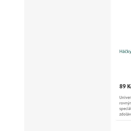
Háčky
89 K
Univer
rovným
speciá
zdoláv