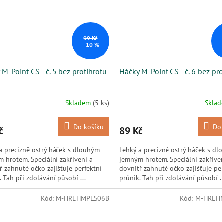
99 Kč
–10 %
 M-Point CS - č. 5 bez protihrotu
Háčky M-Point CS - č. 6 bez pr
Skladem
(5 ks)
Skla
Do košíku
Do
č
89 Kč
a precizně ostrý háček s dlouhým
Lehký a precizně ostrý háček s d
 hrotem. Speciální zakřivení a
jemným hrotem. Speciální zakřive
ř zahnuté očko zajišťuje perfektní
dovnitř zahnuté očko zajišťuje pe
. Tah při zdolávání působí ...
průnik. Tah při zdolávání působí .
Kód:
M-HREHMPLS06B
Kód:
M-HREH