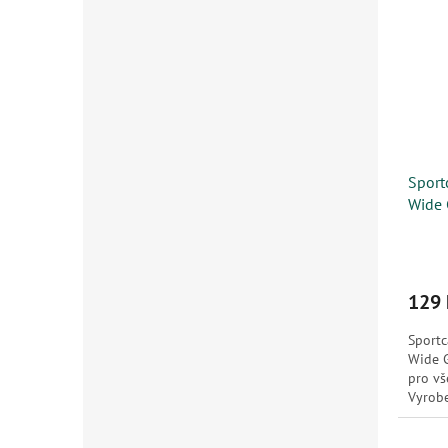
Sport
Wide 
129 
Sportc
Wide G
pro vš
Vyrobe
oceli, 