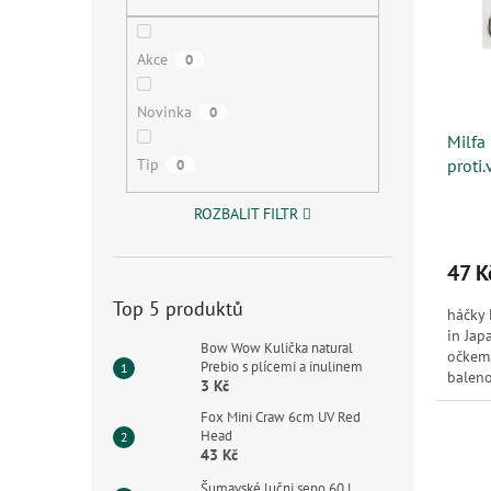
s
o
n
p
d
e
r
u
l
Akce
0
o
k
d
t
Novinka
0
u
ů
Milfa
k
Tip
proti.
0
t
ů
ROZBALIT FILTR
47 K
Top 5 produktů
háčky
in Jap
Bow Wow Kulička natural
očkem,
Prebio s plícemi a inulinem
baleno
3 Kč
Fox Mini Craw 6cm UV Red
Head
43 Kč
Šumavské lučni seno 60 l