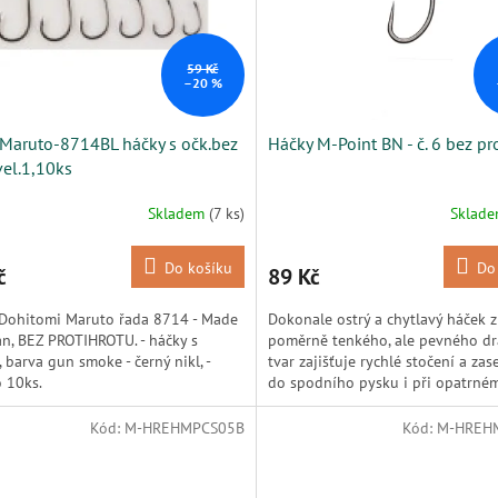
59 Kč
–20 %
 Maruto-8714BL háčky s očk.bez
Háčky M-Point BN - č. 6 bez pr
vel.1,10ks
Skladem
(7 ks)
Sklad
Do košíku
Do
č
89 Kč
 Dohitomi Maruto řada 8714 - Made
Dokonale ostrý a chytlavý háček z
an, BEZ PROTIHROTU. - háčky s
poměrně tenkého, ale pevného dr
 barva gun smoke - černý nikl, -
tvar zajišťuje rychlé stočení a zas
 10ks.
do spodního pysku i při opatrném 
Kód:
M-HREHMPCS05B
Kód:
M-HREH