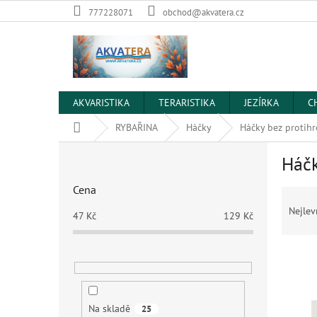
Přejít
777228071
obchod@akvatera.cz
na
obsah
AKVARISTIKA
TERARISTIKA
JEZÍRKA
C
Domů
RYBAŘINA
Háčky
Háčky bez protihr
P
Háčk
o
s
Cena
Ř
t
a
r
Nejlev
47
Kč
129
Kč
z
a
e
n
V
n
n
ý
í
í
p
p
p
i
r
a
Na skladě
25