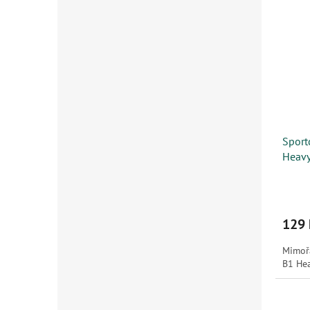
Sport
Heavy 
129 
Mimořá
B1 Hea