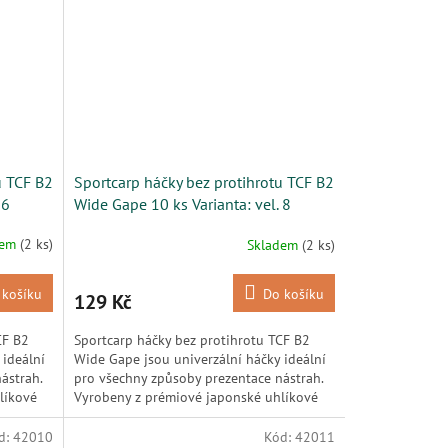
u TCF B2
Sportcarp háčky bez protihrotu TCF B2
 6
Wide Gape 10 ks Varianta: vel. 8
dem
(2 ks)
Skladem
(2 ks)
 košíku
Do košíku
129 Kč
CF B2
Sportcarp háčky bez protihrotu TCF B2
 ideální
Wide Gape jsou univerzální háčky ideální
ástrah.
pro všechny způsoby prezentace nástrah.
líkové
Vyrobeny z prémiové japonské uhlíkové
oceli, nabízejí...
d:
42010
Kód:
42011