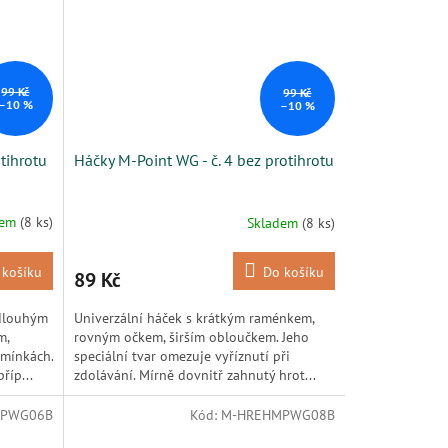
99 Kč
99 Kč
–10 %
–10 %
otihrotu
Háčky M-Point WG - č. 4 bez protihrotu
dem
(8 ks)
Skladem
(8 ks)
 košíku
Do košíku
89 Kč
 dlouhým
Univerzální háček s krátkým raménkem,
m,
rovným očkem, širším obloučkem. Jeho
dmínkách.
speciální tvar omezuje vyříznutí při
říp...
zdolávání. Mírně dovnitř zahnutý hrot...
MPWG06B
Kód:
M-HREHMPWG08B