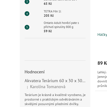
65 Kč
TETRA Min 1l
205 Kč
Ontario Adult hovězí pate s
příchutí spirulíny 800 g
59 Kč
Háčky
89 K
Hodnocení
Lehký 
jemným
Akvatera Terárium 60 x 30 x 30 cm, 54 litrů
dovnit
průnik
Karolína Tomanová
|
Hodnocení produktu je 5 z 5 hvězdiček.
Terárium je krásně a kvalitně vyrobeno, je
prostorné s praktickým odvětráváním a
skvělými posuvnými předními dvířky.