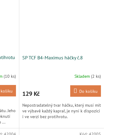
otihrotu
SP TCF B4-Maximus háčky č.8
em
(10 ks)
Skladem
(2 ks)
 košíku
Do košíku
129 Kč
Nepostradatelný tvar háčku, který musí mít
átu. Jeho
ve výbavě každý kaprař, je nyní k dispozici
eknutí
i ve verzi bez protihrotu.
...
d:
42004
Kód:
42005