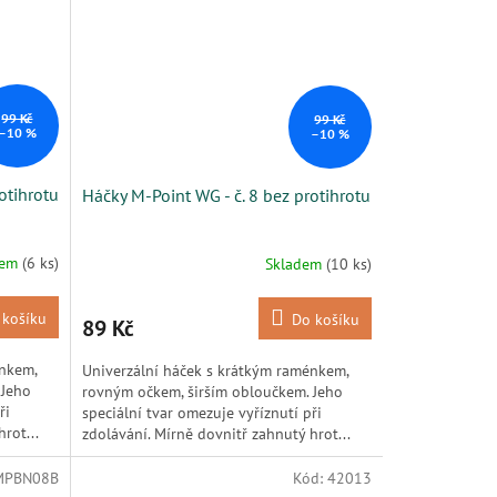
99 Kč
99 Kč
–10 %
–10 %
otihrotu
Háčky M-Point WG - č. 8 bez protihrotu
dem
(6 ks)
Skladem
(10 ks)
 košíku
Do košíku
89 Kč
énkem,
Univerzální háček s krátkým raménkem,
 Jeho
rovným očkem, širším obloučkem. Jeho
ři
speciální tvar omezuje vyříznutí při
rot...
zdolávání. Mírně dovnitř zahnutý hrot...
MPBN08B
Kód:
42013