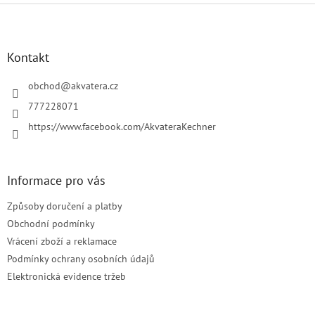
Z
á
p
a
Kontakt
t
í
obchod
@
akvatera.cz
777228071
https://www.facebook.com/AkvateraKechner
Informace pro vás
Způsoby doručení a platby
Obchodní podmínky
Vrácení zboží a reklamace
Podmínky ochrany osobních údajů
Elektronická evidence tržeb