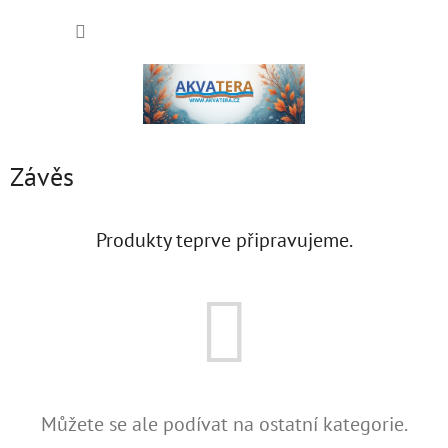
Přejít
NÁKUP
na
obsah
KOŠÍK
Závěs
Produkty teprve připravujeme.
Můžete se ale podívat na ostatní kategorie.