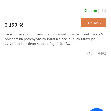
Skladem
(1 ks)
Do košíku
3 199 Kč
Terarijní sety jsou určeny pro chov zvířat z různých koutů světa.S
ohledem na potřeby vašich zvířat a s péčí o jejich zdraví jsou
vytvořeny kompletní sady splňující různé...
Kód:
119498