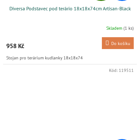
D
Diversa Podstavec pod terário 18x18x74cm Artisan-Black
A
R
Skladem
(1 ks)
M
Do košíku
958 Kč
A
Stojan pro terárium kudlanky 18x18x74
Kód:
119511