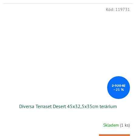
Kód:
119731
2 920 Kč
–21 %
Diversa Terraset Desert 45x32,5x35cm terárium
Skladem
(1 ks)