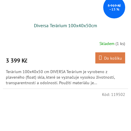
3 919 Kč
–13 %
Diversa Terárium 100x40x50cm
Skladem
(1 ks)
Do košíku
3 399 Kč
Terárium 100x40x50 cm DIVERSA Terárium je vyrobeno z
plaveného (float) skla, které se vyznačuje vysokou životností,
transparentností a odolností. Použití materiálu je...
Kód:
119502