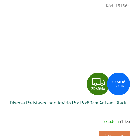
Kód:
131364
Z
1 160 Kč
–21 %
ZDARMA
D
Diversa Podstavec pod terário15x15x80cm Artisan-Black
A
R
Skladem
(1 ks)
M