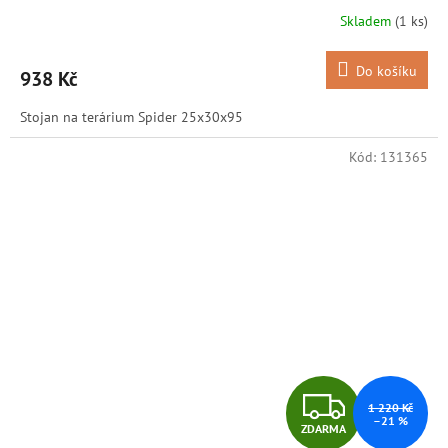
R
Skladem
(1 ks)
M
Do košíku
938 Kč
A
Stojan na terárium Spider 25x30x95
Kód:
131365
Z
1 220 Kč
–21 %
ZDARMA