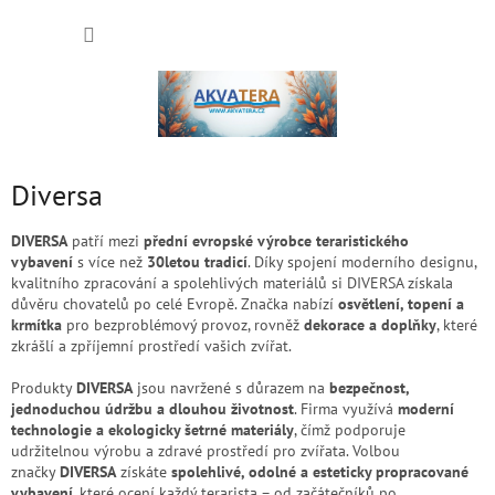
Přejít
NÁKUP
na
obsah
KOŠÍK
Diversa
DIVERSA
patří mezi
přední evropské výrobce teraristického
vybavení
s více než
30letou tradicí
. Díky spojení moderního designu,
kvalitního zpracování a spolehlivých materiálů si DIVERSA získala
důvěru chovatelů po celé Evropě. Značka nabízí
osvětlení, topení a
krmítka
pro bezproblémový provoz, rovněž
dekorace a doplňky
, které
zkrášlí a zpříjemní prostředí vašich zvířat.
Produkty
DIVERSA
jsou navržené s důrazem na
bezpečnost,
jednoduchou údržbu a dlouhou životnost
. Firma využívá
moderní
technologie a ekologicky šetrné materiály
, čímž podporuje
udržitelnou výrobu a zdravé prostředí pro zvířata. Volbou
značky
DIVERSA
získáte
spolehlivé, odolné a esteticky propracované
vybavení
, které ocení každý terarista – od začátečníků po