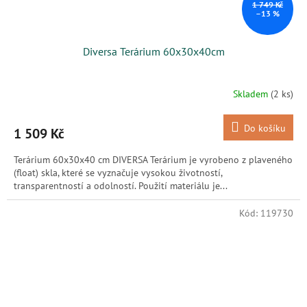
1 749 Kč
–13 %
Diversa Terárium 60x30x40cm
Skladem
(2 ks)
Do košíku
1 509 Kč
Terárium 60x30x40 cm DIVERSA Terárium je vyrobeno z plaveného
(float) skla, které se vyznačuje vysokou životností,
transparentností a odolností. Použití materiálu je...
Kód:
119730