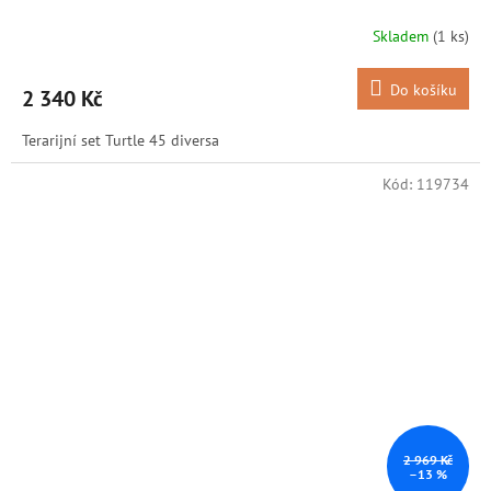
Skladem
(1 ks)
Do košíku
2 340 Kč
Terarijní set Turtle 45 diversa
Kód:
119734
2 969 Kč
–13 %