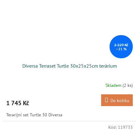
2 229 Kč
–21 %
Diversa Terraset Turtle 30x25x25cm terárium
Skladem
(2 ks)
Do košíku
1 745 Kč
Terarijní set Turtle 30 Diversa
Kód:
119733