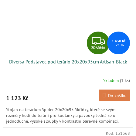
Z
1 430 Kč
–21 %
ZDARMA
D
Diversa Podstavec pod terário 20x20x95cm Artisan-Black
A
R
Skladem
(1 ks)
M
Do košíku
1 123 Kč
A
Stojan na terárium Spider 20x20x95 Skříňky, které se svými
rozměry hodí do terárií pro kudlanky a pavouky. Jedná se o
jednoduché, vysoké sloupky v kontrastní barevné kombinaci.
Kód:
131368