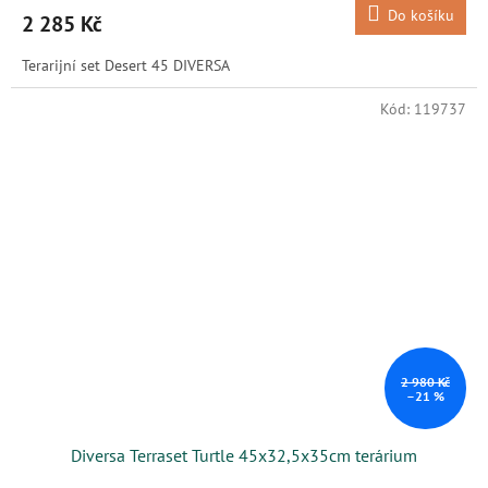
Do košíku
2 285 Kč
Terarijní set Desert 45 DIVERSA
Kód:
119737
2 980 Kč
–21 %
Diversa Terraset Turtle 45x32,5x35cm terárium