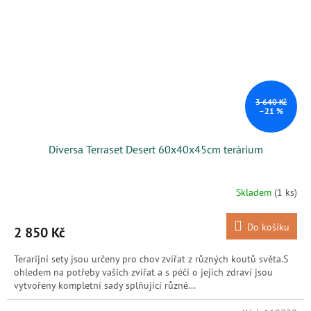
3 640 Kč
–21 %
Diversa Terraset Desert 60x40x45cm terárium
Skladem
(1 ks)
Do košíku
2 850 Kč
Terarijní sety jsou určeny pro chov zvířat z různých koutů světa.S
ohledem na potřeby vašich zvířat a s péčí o jejich zdraví jsou
vytvořeny kompletní sady splňující různé...