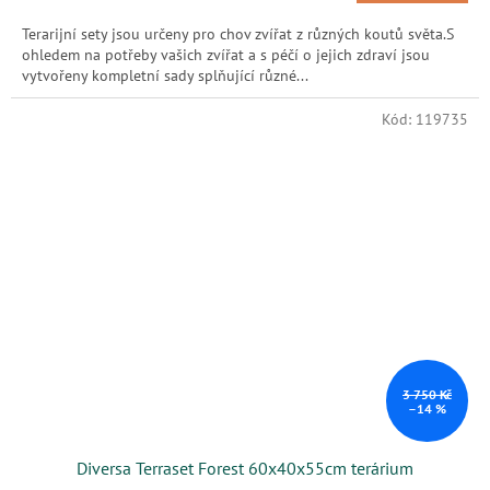
Terarijní sety jsou určeny pro chov zvířat z různých koutů světa.S
ohledem na potřeby vašich zvířat a s péčí o jejich zdraví jsou
vytvořeny kompletní sady splňující různé...
Kód:
119735
3 750 Kč
–14 %
Diversa Terraset Forest 60x40x55cm terárium