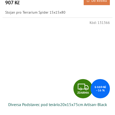
Do košíku
907 Kč
A
Stojan pro Terrarium Spider 15x15x80
Kód:
131366
Z
1 119 Kč
–16 %
ZDARMA
D
Diversa Podstavec pod terário20x15x75cm Artisan-Black
A