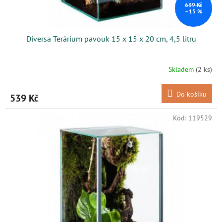
ů
639 Kč
–15 %
Diversa Terárium pavouk 15 x 15 x 20 cm, 4,5 litru
Skladem
(2 ks)
Do košíku
539 Kč
Kód:
119529