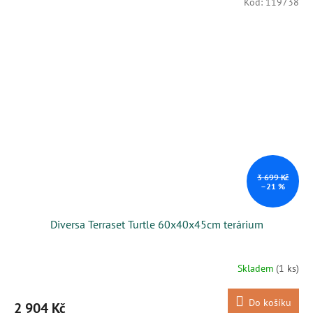
Kód:
119738
3 699 Kč
–21 %
Diversa Terraset Turtle 60x40x45cm terárium
Skladem
(1 ks)
Do košíku
2 904 Kč