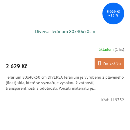
3 029 Kč
–13 %
Diversa Terárium 80x40x50cm
Skladem
(1 ks)
Do košíku
2 629 Kč
Terárium 80x40x50 cm DIVERSA Terárium je vyrobeno z plaveného
(float) skla, které se vyznačuje vysokou životností,
transparentností a odolností. Použití materiálu je...
Kód:
119732