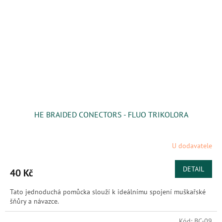
HE BRAIDED CONECTORS - FLUO TRIKOLORA
U dodavatele
DETAIL
40 Kč
Tato jednoduchá pomůcka slouží k ideálnímu spojení muškařské
šňůry a návazce.
Kód:
BC-09