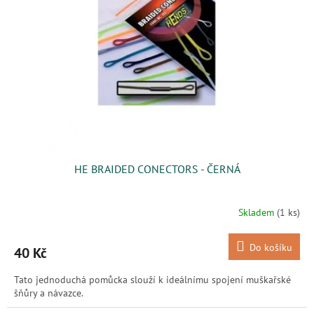
s
k
p
t
r
ů
o
d
u
k
t
ů
HE BRAIDED CONECTORS - ČERNÁ
Skladem
(1 ks)
Do košíku
40 Kč
Tato jednoduchá pomůcka slouží k ideálnímu spojení muškařské
šňůry a návazce.