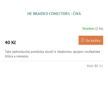
HE BRAIDED CONECTORS - ČIRÁ
Skladem
(2 ks)
Do košíku
40 Kč
Tato jednoduchá pomůcka slouží k ideálnímu spojení muškařské
šňůry a návazce.
Kód:
BC-11