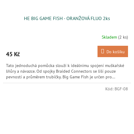
HE BIG GAME FISH - ORANŽOVÁ FLUO 2ks
Skladem
(2 ks)
Do košíku
45 Kč
Tato jednoduchá pomůcka slouží k ideálnímu spojení muškařské
šňůry a návazce. Od spojky Braided Connectors se liší pouze
pevností a průměrem trubičky. Big Game Fish je určen pro...
Kód:
BGF-08