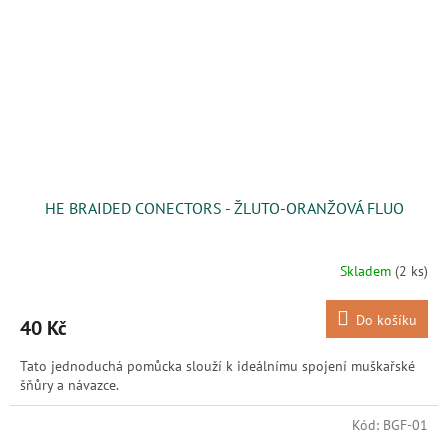
HE BRAIDED CONECTORS - ŽLUTO-ORANŽOVÁ FLUO
Skladem
(2 ks)
Do košíku
40 Kč
Tato jednoduchá pomůcka slouží k ideálnímu spojení muškařské
šňůry a návazce.
Kód:
BGF-01