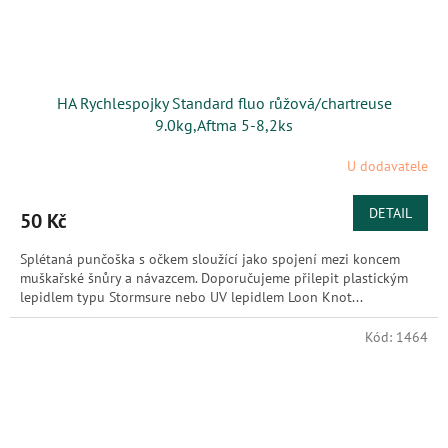
HA Rychlespojky Standard fluo růžová/chartreuse
9.0kg,Aftma 5-8,2ks
U dodavatele
DETAIL
50 Kč
Splétaná punčoška s očkem sloužící jako spojení mezi koncem
muškařské šnůry a návazcem. Doporučujeme přilepit plastickým
lepidlem typu Stormsure nebo UV lepidlem Loon Knot...
Kód:
1464