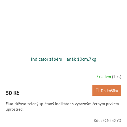
Indicator záběru Hanák 10cm,7kg
Skladem
(1 ks)
Do košíku
50 Kč
Fluo růžovo zelený splétaný indikátor s výrazným černým prvkem
uprostřed.
Kód:
FCN23XYO