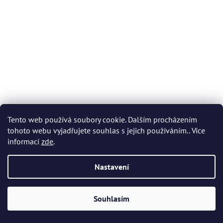
Tento web používá soubory cookie. Dalším procházením
tohoto webu vyjadřujete souhlas s jejich používáním.. Více
informací
zde
.
HE FURLED LEADER CZECH NYMPH - FLUO ORANŽOVÁ/
ŽLUTÁ
Nastavení
Skladem
(1 ks)
Souhlasím
Do košíku
60 Kč