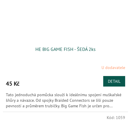
HE BIG GAME FISH - ŠEDÁ 2ks
U dodavatele
DETAIL
45 Kč
Tato jednoduchá pomůcka slouží k ideálnímu spojení muškařské
šňůry a návazce. Od spojky Braided Connectors se liší pouze
pevností a průměrem trubičky. Big Game Fish je určen pro...
Kód:
1059