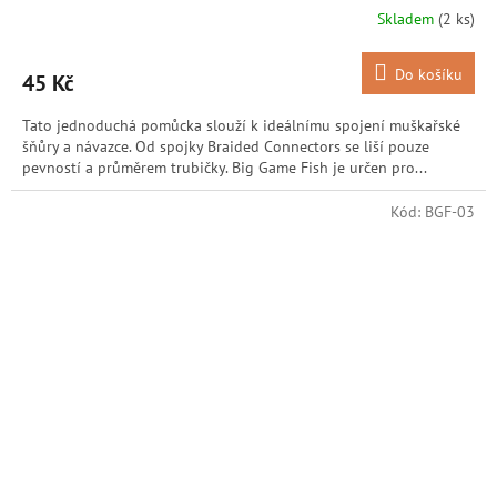
Skladem
(2 ks)
Do košíku
45 Kč
Tato jednoduchá pomůcka slouží k ideálnímu spojení muškařské
šňůry a návazce. Od spojky Braided Connectors se liší pouze
pevností a průměrem trubičky. Big Game Fish je určen pro...
Kód:
BGF-03