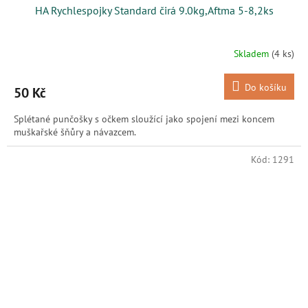
HA Rychlespojky Standard čirá 9.0kg,Aftma 5-8,2ks
Skladem
(4 ks)
Do košíku
50 Kč
Splétané punčošky s očkem sloužící jako spojení mezi koncem
muškařské šňůry a návazcem.
Kód:
1291