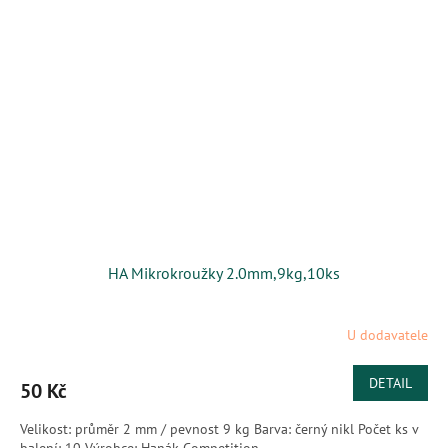
HA Mikrokroužky 2.0mm,9kg,10ks
U dodavatele
DETAIL
50 Kč
Velikost: průměr 2 mm / pevnost 9 kg Barva: černý nikl Počet ks v
balení: 10 Výrobce: Hanák Competition