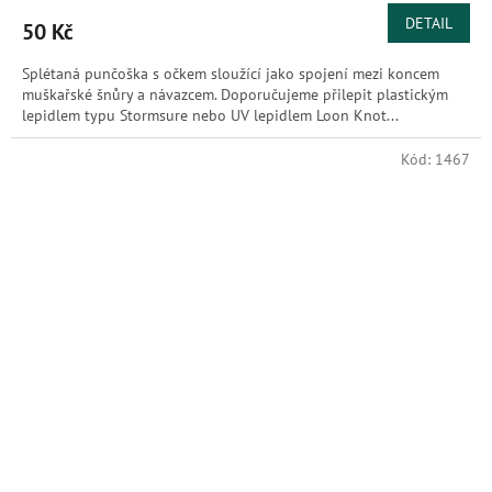
DETAIL
50 Kč
Splétaná punčoška s očkem sloužící jako spojení mezi koncem
muškařské šnůry a návazcem. Doporučujeme přilepit plastickým
lepidlem typu Stormsure nebo UV lepidlem Loon Knot...
Kód:
1467