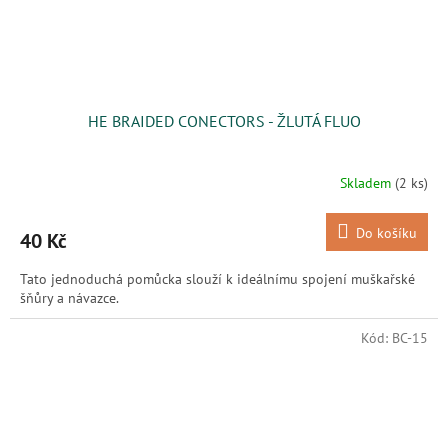
HE BRAIDED CONECTORS - ŽLUTÁ FLUO
Skladem
(2 ks)
Do košíku
40 Kč
Tato jednoduchá pomůcka slouží k ideálnímu spojení muškařské
šňůry a návazce.
Kód:
BC-15