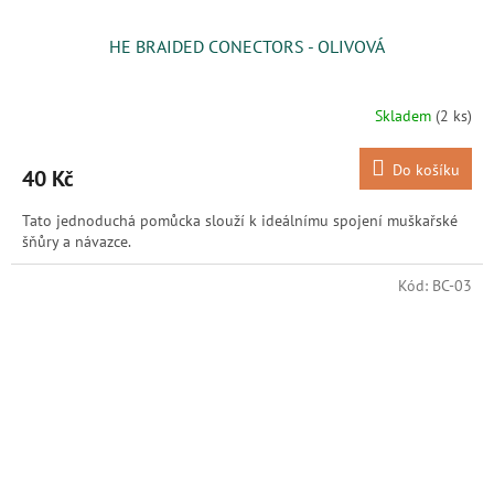
HE BRAIDED CONECTORS - OLIVOVÁ
Skladem
(2 ks)
Do košíku
40 Kč
Tato jednoduchá pomůcka slouží k ideálnímu spojení muškařské
šňůry a návazce.
Kód:
BC-03