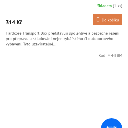
Skladem
(1 ks)
Do košíku
314 Kč
Hardcore Transport Box představují spolehlivé a bezpečné řešení
pro přepravu a skladování nejen rybářského či outdoorového
vybavení. Tyto uzavíratelné...
Kód:
M-HTBM
499 Kč