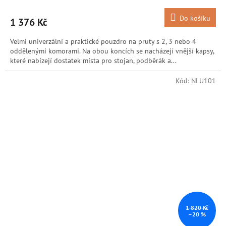
Do košíku
1 376 Kč
Velmi univerzální a praktické pouzdro na pruty s 2, 3 nebo 4
oddělenými komorami. Na obou koncích se nacházejí vnější kapsy,
které nabízejí dostatek místa pro stojan, podběrák a...
Kód:
NLU101
1 820 Kč
–20 %