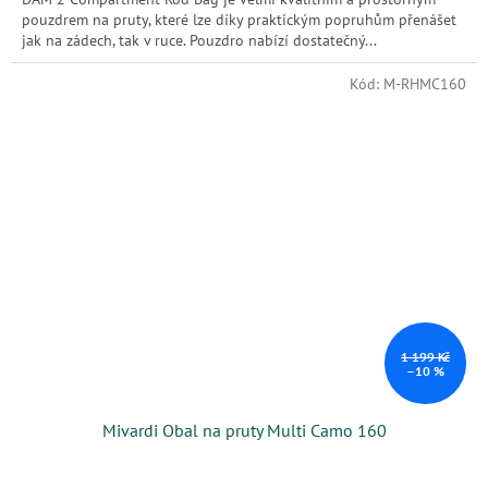
pouzdrem na pruty, které lze díky praktickým popruhům přenášet
jak na zádech, tak v ruce. Pouzdro nabízí dostatečný...
Kód:
M-RHMC160
1 199 Kč
–10 %
Mivardi Obal na pruty Multi Camo 160