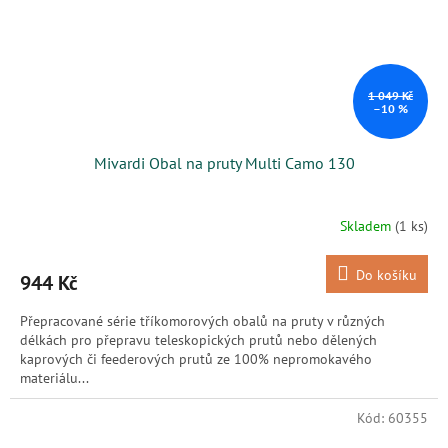
1 049 Kč
–10 %
Mivardi Obal na pruty Multi Camo 130
Skladem
(1 ks)
Do košíku
944 Kč
Přepracované série tříkomorových obalů na pruty v různých
délkách pro přepravu teleskopických prutů nebo dělených
kaprových či feederových prutů ze 100% nepromokavého
materiálu...
Kód:
60355