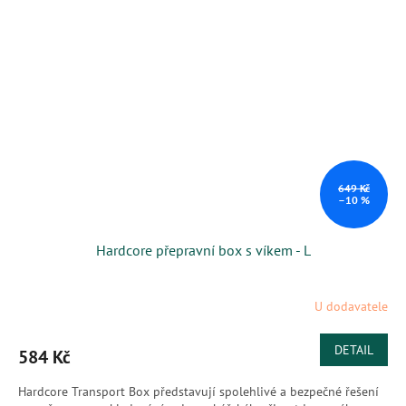
649 Kč
–10 %
Hardcore přepravní box s víkem - L
U dodavatele
DETAIL
584 Kč
Hardcore Transport Box představují spolehlivé a bezpečné řešení