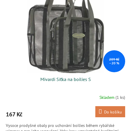
209 Kč
–20 %
Mivardi Síťka na boilies S
Skladem
(1 ks)
Do košíku
167 Kč
Vysoce prodyšné obaly pro uchování boilies během rybářské
výpravy a pro jeho vysoušení. Vaky jsou uzavíratelné kvalitními