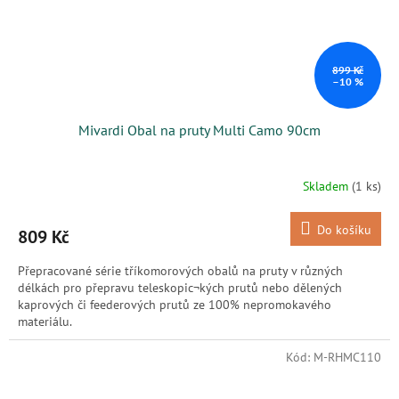
899 Kč
–10 %
Mivardi Obal na pruty Multi Camo 90cm
Skladem
(1 ks)
Do košíku
809 Kč
Přepracované série tříkomorových obalů na pruty v různých
délkách pro přepravu teleskopic¬kých prutů nebo dělených
kaprových či feederových prutů ze 100% nepromokavého
materiálu.
Kód:
M-RHMC110