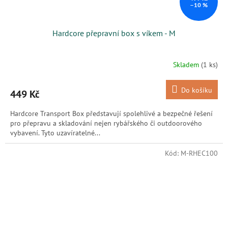
–10 %
Hardcore přepravní box s víkem - M
Skladem
(1 ks)
Do košíku
449 Kč
Hardcore Transport Box představují spolehlivé a bezpečné řešení
pro přepravu a skladování nejen rybářského či outdoorového
vybavení. Tyto uzavíratelné...
Kód:
M-RHEC100