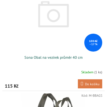
s
k
p
t
r
ů
o
d
u
k
t
ů
139 Kč
–17 %
Sona Obal na vezírek průměr 40 cm
Skladem
(1 ks)
Do košíku
115 Kč
Kód:
M-BBAGS