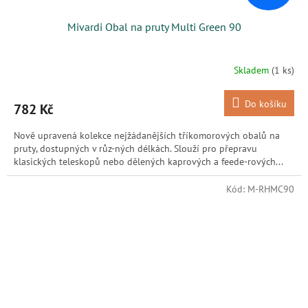
Mivardi Obal na pruty Multi Green 90
Skladem
(1 ks)
Do košíku
782 Kč
Nově upravená kolekce nejžádanějších tříkomorových obalů na
pruty, dostupných v růz-ných délkách. Slouží pro přepravu
klasických teleskopů nebo dělených kaprových a feede-rových...
Kód:
M-RHMC90