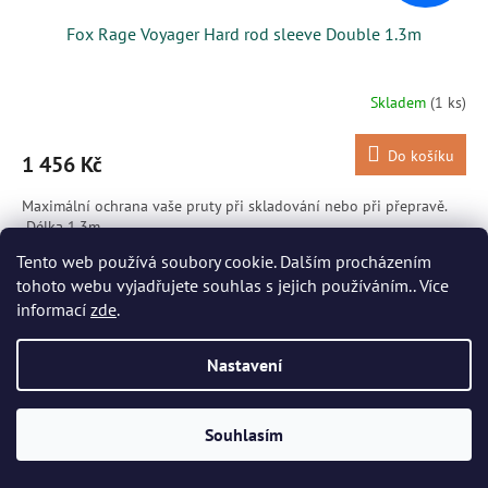
Fox Rage Voyager Hard rod sleeve Double 1.3m
Skladem
(1 ks)
Do košíku
1 456 Kč
Maximální ochrana vaše pruty při skladování nebo při přepravě.
Délka 1,3m
Tento web používá soubory cookie. Dalším procházením
Kód:
NLU102
tohoto webu vyjadřujete souhlas s jejich používáním.. Více
informací
zde
.
Nastavení
Souhlasím