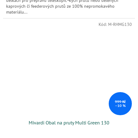
délkách pro přepravu teleskopic¬kých prutů nebo dělených
kaprových či feederových prutů ze 100% nepromokavého
materiálu...
Kód:
M-RHMG130
999 Kč
–10 %
Mivardi Obal na pruty Multi Green 130