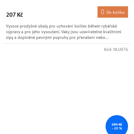
Do košíku
207 Kč
Vysoce prodyšné obaly pro uchování boilies během rybářské
výpravy a pro jeho vysoušení. Vaky jsou uzavíratelné kvalitními
zipy a doplněné pevnými popruhy pro přenášení nebo...
Kód:
NLU076
285 Kč
–20 %