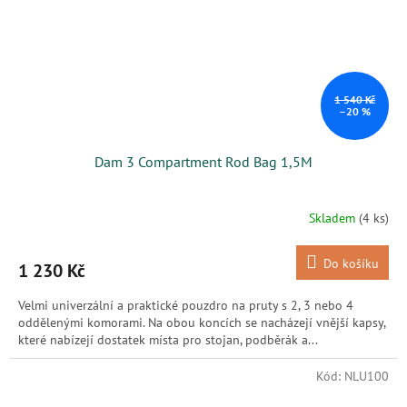
1 540 Kč
–20 %
Dam 3 Compartment Rod Bag 1,5M
Skladem
(4 ks)
Do košíku
1 230 Kč
Velmi univerzální a praktické pouzdro na pruty s 2, 3 nebo 4
oddělenými komorami. Na obou koncích se nacházejí vnější kapsy,
které nabízejí dostatek místa pro stojan, podběrák a...
Kód:
NLU100