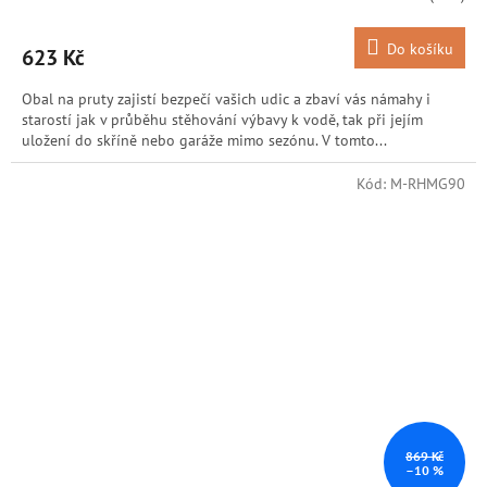
Do košíku
623 Kč
Obal na pruty zajistí bezpečí vašich udic a zbaví vás námahy i
starostí jak v průběhu stěhování výbavy k vodě, tak při jejím
uložení do skříně nebo garáže mimo sezónu. V tomto...
Kód:
M-RHMG90
869 Kč
–10 %