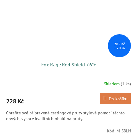
285 Kč
–20 %
Fox Rage Rod Shield 7.6"+
Skladem
(1 ks)
Do košíku
228 Kč
Chraňte své přípravené castingové pruty stylově pomocí těchto
nových, vysoce kvalitních obalů na pruty.
Kód:
M-SBLN