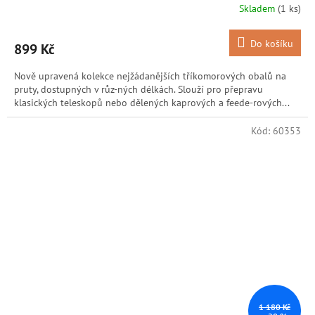
Skladem
(1 ks)
Do košíku
899 Kč
Nově upravená kolekce nejžádanějších tříkomorových obalů na
pruty, dostupných v růz-ných délkách. Slouží pro přepravu
klasických teleskopů nebo dělených kaprových a feede-rových...
Kód:
60353
1 180 Kč