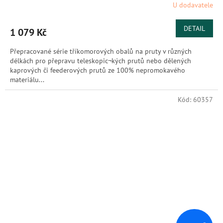
U dodavatele
DETAIL
1 079 Kč
Přepracované série tříkomorových obalů na pruty v různých
délkách pro přepravu teleskopic¬kých prutů nebo dělených
kaprových či feederových prutů ze 100% nepromokavého
materiálu...
Kód:
60357