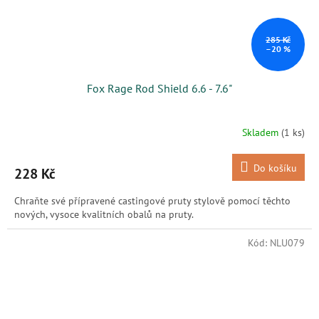
285 Kč
–20 %
Fox Rage Rod Shield 6.6 - 7.6"
Skladem
(1 ks)
Do košíku
228 Kč
Chraňte své přípravené castingové pruty stylově pomocí těchto
nových, vysoce kvalitních obalů na pruty.
Kód:
NLU079