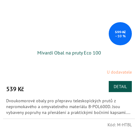
599 Kč
–10 %
Mivardi Obal na pruty Eco 100
U dodavatele
DETAIL
539 Kč
Dvoukomorové obaly pro přepravu teleskopických prutů z
nepromokavého a omyvatelného materiálu B-POL600D. Jsou
vybaveny popruhy na přenášení a praktickými bočními kapsami....
Kód:
M-HTBL