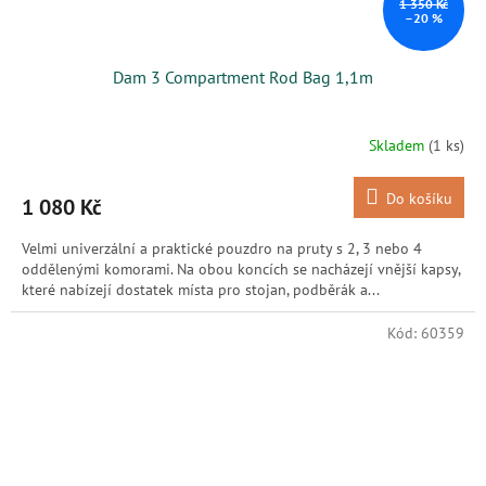
1 350 Kč
–20 %
Dam 3 Compartment Rod Bag 1,1m
Skladem
(1 ks)
Do košíku
1 080 Kč
Velmi univerzální a praktické pouzdro na pruty s 2, 3 nebo 4
oddělenými komorami. Na obou koncích se nacházejí vnější kapsy,
které nabízejí dostatek místa pro stojan, podběrák a...
Kód:
60359