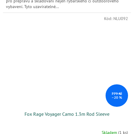
pro přepravu a skladování nejen rybářského či outdoorového
vybavení. Tyto uzavíratelné...
Kód:
NLU092
779 Kč
–20 %
Fox Rage Voyager Camo 1.3m Rod Sleeve
Skladem
(1 ks)