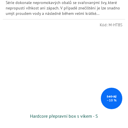
Série dokonale nepromokavých obalů se svařovanými švy, které
nepropustí vlhkost ani zápach. V případě znečištění je lze snadno
umýt proudem vody a následně během velmi krátké...
Kód:
M-HTBS
349 Kč
–10 %
Hardcore přepravní box s víkem - S