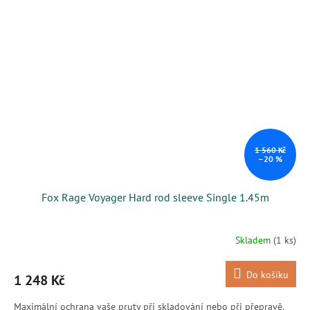
1 560 Kč
–20 %
Fox Rage Voyager Hard rod sleeve Single 1.45m
Skladem
(1 ks)
Do košíku
1 248 Kč
Maximální ochrana vaše pruty při skladování nebo při přepravě.