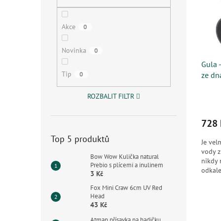
s
o
n
p
d
e
r
u
l
Akce
0
o
k
d
t
Novinka
0
u
ů
k
Gula 
Tip
0
t
ze dna
ů
ROZBALIT FILTR
728 
Top 5 produktů
Je vel
vody z
Bow Wow Kulička natural
nikdy 
Prebio s plícemi a inulinem
odkale
3 Kč
umožňu
Fox Mini Craw 6cm UV Red
Head
43 Kč
Atman přísavka na hadičku