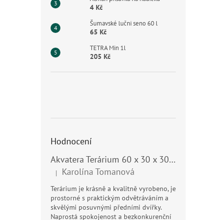
4 Kč
Šumavské lučni seno 60 l
65 Kč
TETRA Min 1l
205 Kč
Hodnocení
Akvatera Terárium 60 x 30 x 30 cm, 54 litrů
Karolína Tomanová
|
Hodnocení produktu je 5 z 5 hvězdiček.
Terárium je krásně a kvalitně vyrobeno, je
prostorné s praktickým odvětráváním a
skvělými posuvnými předními dvířky.
Naprostá spokojenost a bezkonkurenční