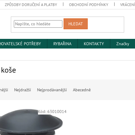
ZPŮSOBY DORUČENÍ A PLATBY
OBCHODNÍ PODMÍNKY
VRÁCENÍ
HLEDAT
HOVATELSKÉ POTŘEBY
RYBAŘINA
KONTAKTY
Značky
 koše
nější
Nejdražší
Nejprodávanější
Abecedně
Kód:
63010014