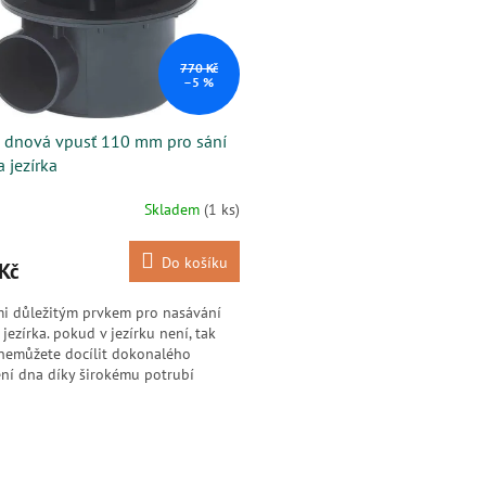
770 Kč
–5 %
- dnová vpusť 110 mm pro sání
 jezírka
Skladem
(1 ks)
Do košíku
Kč
mi důležitým prvkem pro nasávání
 jezírka. pokud v jezírku není, tak
nemůžete docílit dokonalého
ní dna díky širokému potrubí
je prostoupení...
O
v
l