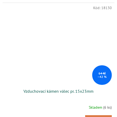
Kód:
18130
14 Kč
–42 %
Vzduchovací kámen válec pr. 15x23mm
Skladem
(6 ks)