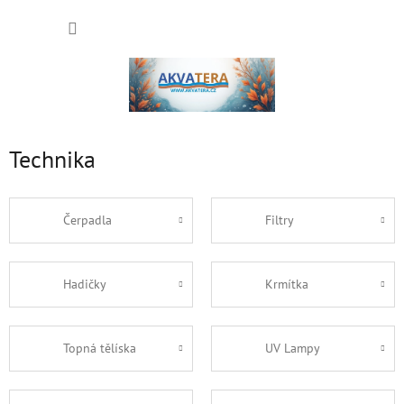
Přejít
NÁKUP
na
obsah
KOŠÍK
Technika
Čerpadla
Filtry
Hadičky
Krmítka
Topná tělíska
UV Lampy