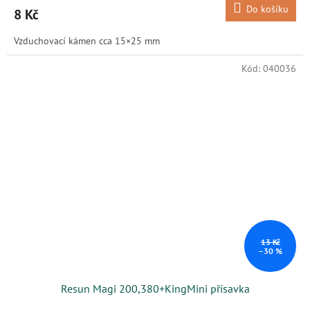
Do košíku
8 Kč
Vzduchovací kámen cca 15×25 mm
Kód:
040036
13 Kč
–30 %
Resun Magi 200,380+KingMini přísavka