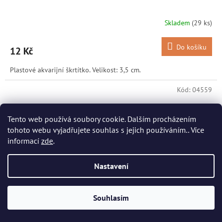
Skladem
(29 ks)
Do košíku
12 Kč
Plastové akvarijní škrtítko. Velikost: 3,5 cm.
Kód:
04559
Tento web používá soubory cookie. Dalším procházením
tohoto webu vyjadřujete souhlas s jejich používáním.. Více
informací
zde
.
Nastavení
Souhlasím
17 Kč
–29 %