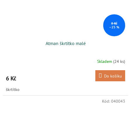
8 Kč
–25 %
Atman škrtítko malé
Skladem
(24 ks)
Do košíku
6 Kč
škrtítko
Kód:
040043