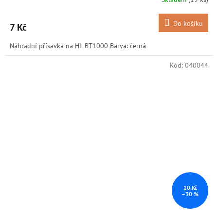
Do košíku
7 Kč
Náhradní přísavka na HL-BT1000 Barva: černá
Kód:
040044
10 Kč
–30 %