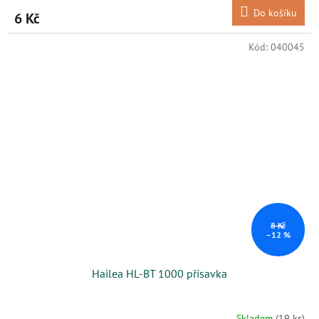
Do košíku
6 Kč
Kód:
040045
8 Kč
–12 %
Hailea HL-BT 1000 přísavka
Skladem
(19 ks)