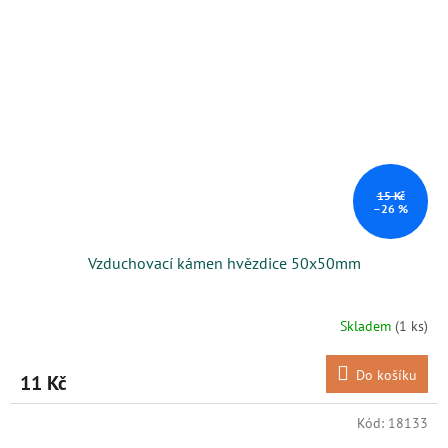
15 Kč
–26 %
Vzduchovací kámen hvězdice 50x50mm
Skladem
(1 ks)
Do košíku
11 Kč
Kód:
18133