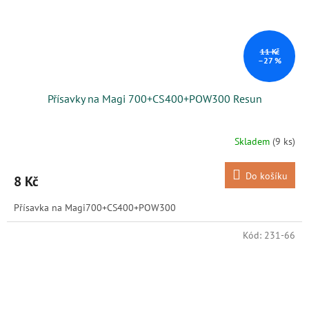
11 Kč
–27 %
Přísavky na Magi 700+CS400+POW300 Resun
Skladem
(9 ks)
Do košíku
8 Kč
Přísavka na Magi700+CS400+POW300
Kód:
231-66