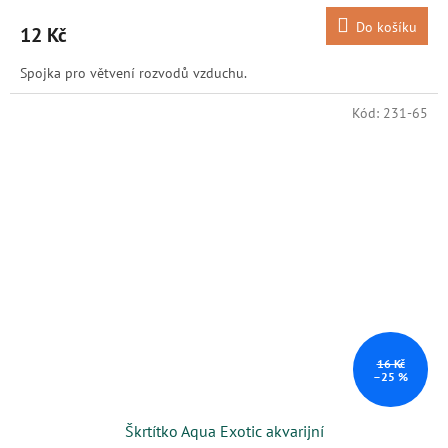
Do košíku
12 Kč
Spojka pro větvení rozvodů vzduchu.
Kód:
231-65
16 Kč
–25 %
Škrtítko Aqua Exotic akvarijní