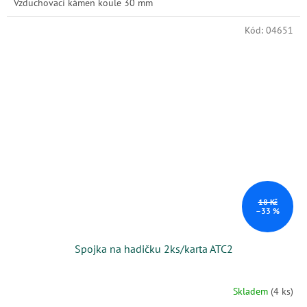
Vzduchovací kámen koule 30 mm
Kód:
04651
18 Kč
–33 %
Spojka na hadičku 2ks/karta ATC2
Skladem
(4 ks)