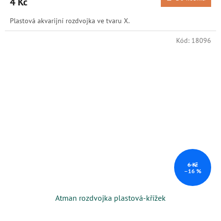
4 Kč
Plastová akvarijní rozdvojka ve tvaru X.
Kód:
18096
6 Kč
–16 %
Atman rozdvojka plastová-křížek