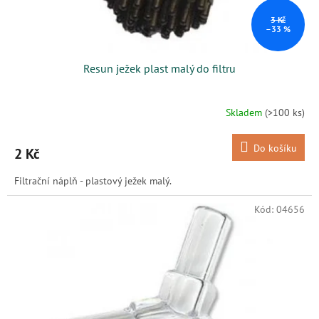
t
ů
3 Kč
–33 %
Resun ježek plast malý do filtru
Skladem
(>100 ks)
Do košíku
2 Kč
Filtrační náplň - plastový ježek malý.
Kód:
04656