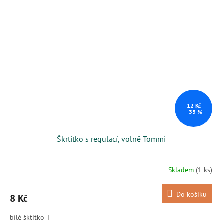
12 Kč
–33 %
Škrtítko s regulací, volně Tommi
Skladem
(1 ks)
Do košíku
8 Kč
bílé šktítko T