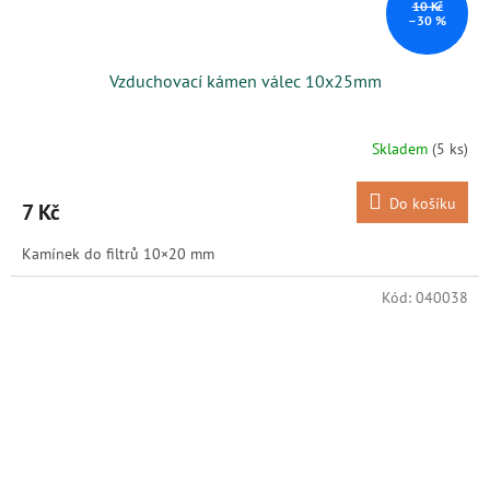
10 Kč
–30 %
Vzduchovací kámen válec 10x25mm
Skladem
(5 ks)
Do košíku
7 Kč
Kamínek do filtrů 10×20 mm
Kód:
040038