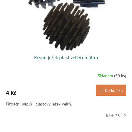
Resun ježek plast velký do filtru
Skladem
(50 ks)
Do košíku
4 Kč
Filtrační náplň - plastový ježek velký.
Kód:
331-2