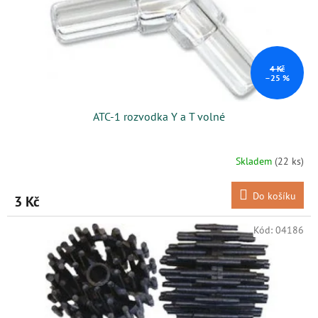
4 Kč
–25 %
ATC-1 rozvodka Y a T volné
Skladem
(22 ks)
Do košíku
3 Kč
Kód:
04186