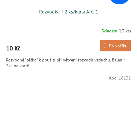
Rozvodka T 2 ks/karta ATC-1
Skladem
(13 ks)
Do košíku
10 Kč
Rozvodné "téčko" k použití při větvení rozvodů vzduchu. Balení:
2ks na kartě
Kód:
18132