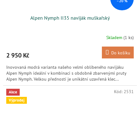
–20 %
Alpen Nymph II35 naviják muškařský
Skladem
(1 ks)
Do košíku
2 950 Kč
Inovovaná modrá varianta našeho velmi oblíbeného navijáku
Alpen Nymph ideální v kombinaci s obdobně zbarvenými pruty
Alpen Nymph. Velkou předností je unikátní uzavřená klec...
Kód:
2531
Akce
Výprodej