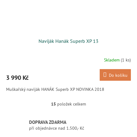
Naviják Hanák Superb XP 13
Skladem
(1 ks)
Do košíku
3 990 Kč
Muškařský naviják HANÁK Superb XP NOVINKA 2018
15
položek celkem
O
v
l
DOPRAVA ZDARMA
á
při objednávce nad 1.500,- Kč
d
a