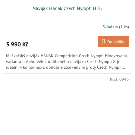
Naviják Hanák Czech Nymph H 35
Skladem
(1 ks)
Do košíku
3 990 Kč
Muškařský naviják HANÁK Competition Czech Nymph HInovovaná
varianta našeho velmi oblíbeného navijáku Czech Nymph X je
ideální v kombinaci s obdobně zbarvenými pruty Czech Nymph...
Kód:
0943