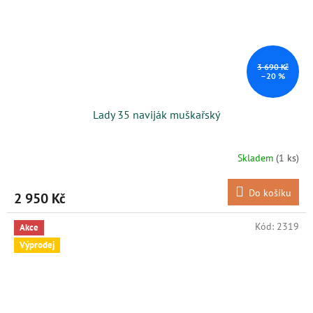
3 690 Kč
–20 %
Lady 35 naviják muškařský
Skladem
(1 ks)
Do košíku
2 950 Kč
Kód:
2319
Akce
Výprodej