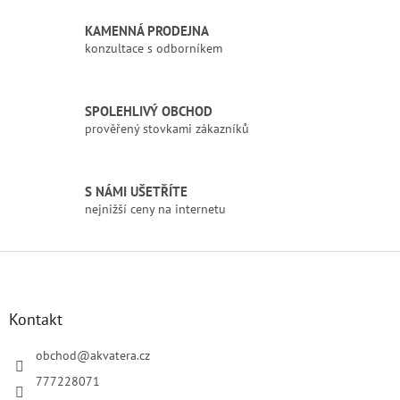
c
í
KAMENNÁ PRODEJNA
p
konzultace s odborníkem
r
v
k
SPOLEHLIVÝ OBCHOD
y
prověřený stovkami zákazníků
v
ý
p
i
S NÁMI UŠETŘÍTE
s
nejnižší ceny na internetu
u
Z
á
p
a
Kontakt
t
í
obchod
@
akvatera.cz
777228071