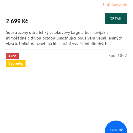
U dodavatele
DETAIL
2 699 Kč
Soustružený ultra lehký celokovový large arbor naviják s
mimořádně citlivou brzdou umožňující používání velmi jemných
vlasců. Unikátní uzavřená klec brání vyvlékání dlouhých...
Kód:
1802
Akce
Výprodej
3 690 Kč