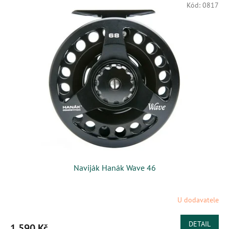
Kód:
0817
Naviják Hanák Wave 46
U dodavatele
DETAIL
1 590 Kč