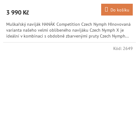
Do košíku
3 990 Kč
Muškařský naviják HANÁK Competition Czech Nymph HInovovaná
varianta našeho velmi oblíbeného navijáku Czech Nymph X je
ideální v kombinaci s obdobně zbarvenými pruty Czech Nymph...
Kód:
2649