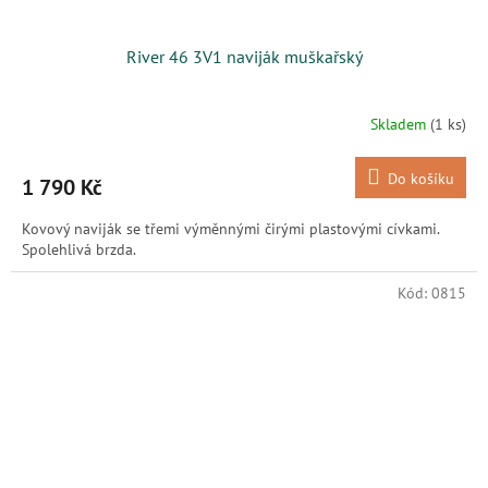
River 46 3V1 naviják muškařský
Skladem
(1 ks)
Do košíku
1 790 Kč
Kovový naviják se třemi výměnnými čirými plastovými cívkami.
Spolehlivá brzda.
Kód:
0815