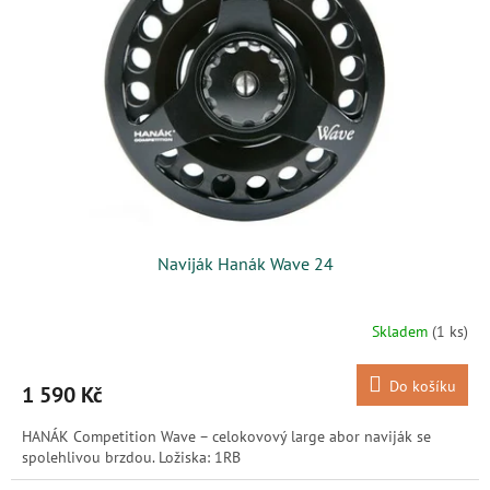
s
k
p
t
r
ů
o
d
u
k
t
ů
Naviják Hanák Wave 24
Skladem
(1 ks)
Do košíku
1 590 Kč
HANÁK Competition Wave – celokovový large abor naviják se
spolehlivou brzdou. Ložiska: 1RB