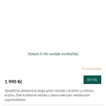
Stream II 46 naviják muškařský
U dodavatele
DETAIL
1 990 Kč
Spolehlivý celokovový large arbor naviják s kvalitní a citlivou
brzdou. Dvě kuličková ložiska s jednosměrným válečkovým
superložiskem.