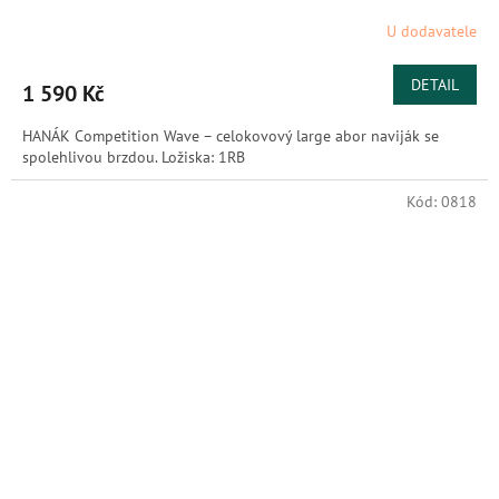
U dodavatele
DETAIL
1 590 Kč
HANÁK Competition Wave – celokovový large abor naviják se
spolehlivou brzdou. Ložiska: 1RB
Kód:
0818