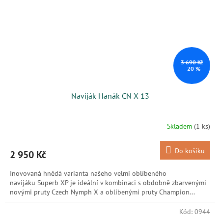
3 690 Kč
–20 %
Naviják Hanák CN X 13
Skladem
(1 ks)
Do košíku
2 950 Kč
Inovovaná hnědá varianta našeho velmi oblíbeného
navijáku Superb XP je ideální v kombinaci s obdobně zbarvenými
novými pruty Czech Nymph X a oblíbenými pruty Champion...
Kód:
0944