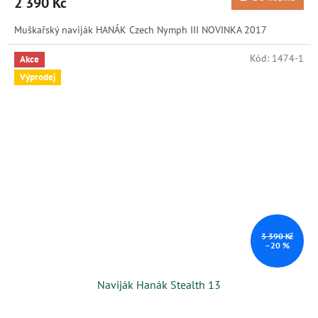
2 390 Kč
Muškařský naviják HANÁK Czech Nymph III NOVINKA 2017
Kód:
1474-1
Akce
Výprodej
3 390 Kč
–20 %
Naviják Hanák Stealth 13