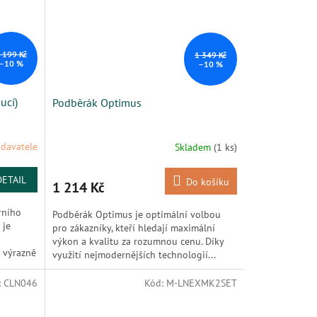
 199 Kč
1 349 Kč
–10 %
–10 %
ucí)
Podběrák Optimus
davatele
Skladem
(1 ks)
DETAIL
Do košíku
1 214 Kč
rního
Podběrák Optimus je optimální volbou
 je
pro zákazníky, kteří hledají maximální
výkon a kvalitu za rozumnou cenu. Díky
 výrazně
využití nejmodernějších technologií...
:
CLN046
Kód:
M-LNEXMK2SET