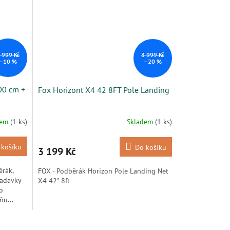
 999 Kč
3 999 Kč
–10 %
–20 %
00 cm +
Fox Horizont X4 42 8FT Pole Landing
dem
(1 ks)
Skladem
(1 ks)
 košíku
Do košíku
3 199 Kč
ěrák,
FOX - Podběrák Horizon Pole Landing Net
žadavky
X4 42" 8ft
ho
ňu...