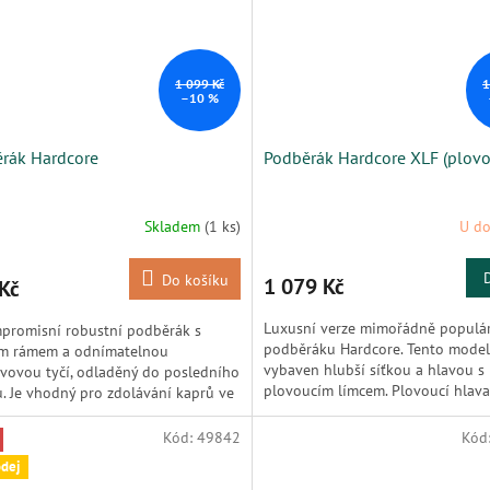
1 099 Kč
1
–10 %
rák Hardcore
Podběrák Hardcore XLF (plovo
Skladem
(1 ks)
U do
Do košíku
1 079 Kč
Kč
Luxusní verze mimořádně populá
promisní robustní podběrák s
podběráku Hardcore. Tento model
m rámem a odnímatelnou
vybaven hlubší síťkou a hlavou s
vovou tyčí, odladěný do posledního
plovoucím límcem. Plovoucí hlava
u. Je vhodný pro zdolávání kaprů ve
usnad...
..
Kód:
49842
Kód
dej