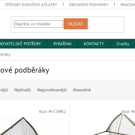
ZPŮSOBY DORUČENÍ A PLATBY
OBCHODNÍ PODMÍNKY
VRÁCENÍ
HLEDAT
HOVATELSKÉ POTŘEBY
RYBAŘINA
KONTAKTY
Značky
ěráky
rové podběráky
nější
Nejdražší
Nejprodávanější
Abecedně
Kód:
M-CSMK2
Kód:
M