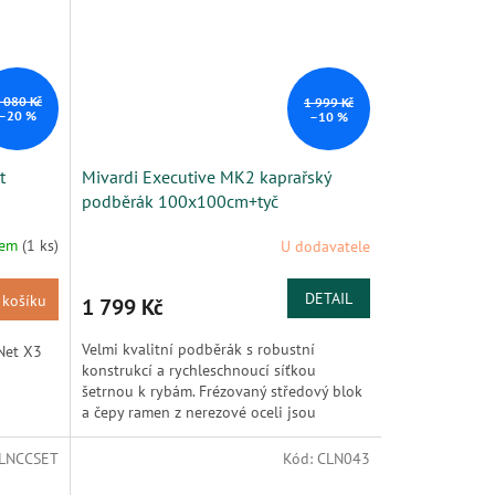
 080 Kč
1 999 Kč
–20 %
–10 %
t
Mivardi Executive MK2 kaprařský
podběrák 100x100cm+tyč
dem
(1 ks)
U dodavatele
DETAIL
 košíku
1 799 Kč
Velmi kvalitní podběrák s robustní
Net X3
konstrukcí a rychleschnoucí síťkou
šetrnou k rybám. Frézovaný středový blok
a čepy ramen z nerezové oceli jsou
zárukou nekompromisní kvality a...
LNCCSET
Kód:
CLN043