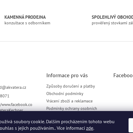
v
l
á
KAMENNÁ PRODEJNA
SPOLEHLIVÝ OBCHO
d
konzultace s odborníkem
prověřený stovkami zá
a
c
í
p
r
v
k
y
v
Informace pro vás
Faceboo
ý
p
i
Způsoby doručení a platby
d
@
akvatera.cz
s
Obchodní podmínky
8071
u
Vrácení zboží a reklamace
//www.facebook.co
Podmínky ochrany osobních
ateraKechner
údajů
oužívá soubory cookie. Dalším procházením tohoto webu
Elektronická evidence tržeb
souhlas s jejich používáním.. Více informací
zde
.