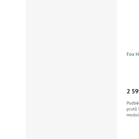
Fox H
2 59
Podběr
prutů
modul