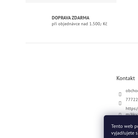
DOPRAVA ZDARMA
při objednávce nad 1.500,- Kč
Z
á
p
a
t
Kontakt
í
obcho
77722
https:
m/Akv
Tento web p
vyjadřujete 