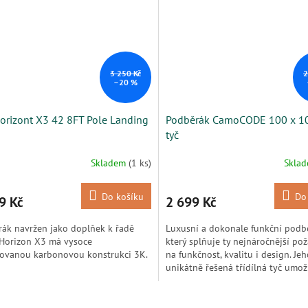
3 250 Kč
2
–20 %
orizont X3 42 8FT Pole Landing
Podběrák CamoCODE 100 x 1
tyč
Skladem
(1 ks)
Skla
Do košíku
Do
9 Kč
2 699 Kč
ák navržen jako doplňek k řadě
Luxusní a dokonale funkční podb
 Horizon X3 má vysoce
který splňuje ty nejnáročnější po
ovanou karbonovou konstrukci 3K.
na funkčnost, kvalitu i design. Je
unikátně řešená třídílná tyč umož
O