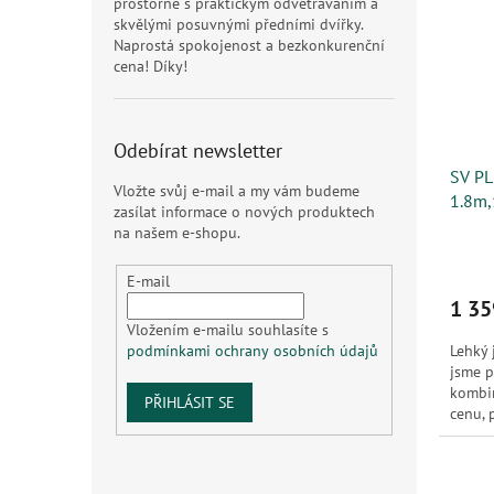
prostorné s praktickým odvětráváním a
skvělými posuvnými předními dvířky.
Naprostá spokojenost a bezkonkurenční
cena! Díky!
Odebírat newsletter
SV PL
Vložte svůj e-mail a my vám budeme
1.8m,
zasílat informace o nových produktech
na našem e-shopu.
E-mail
1 35
Vložením e-mailu souhlasíte s
Lehký 
podmínkami ochrany osobních údajů
jsme 
kombin
PŘIHLÁSIT SE
cenu, 
net je