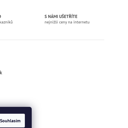
D
S NÁMI UŠETŘÍTE
kazníků
nejnižší ceny na internetu
k
Souhlasím