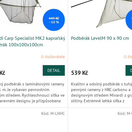
449 Kč
–10 %
di Carp Specialist MK2 kaprařský
Podběrák LevelM 90 x 90 cm
ěrák 100x100x100cm
U dodavatele
U do
DETAIL
Kč
539 Kč
vý podběrák s laminátovými rameny
Kvalitní a odolný podběrák s tuh
1 m. Je vybaven pevnostním
pevnými rameny z HRC carbonu a
m středem. Rychleschnoucí síťka ve
designovým středem Mivardi z gr
arevném designu je přizpůsobena
slitiny. Extrémně lehká síťka z
jší manipulaci a...
poddajného...
Kód:
M-LNHC
Kód:
M-