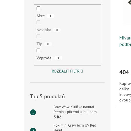
s
o
n
p
d
e
r
u
l
Akce
1
o
k
d
t
Novinka
0
u
ů
Mivar
k
Tip
podb
0
t
ů
Výprodej
1
ROZBALIT FILTR
404 
Kapro
délky 
kovový
Top 5 produktů
dvoub
snadně
Bow Wow Kulička natural
Prebio s plícemi a inulinem
3 Kč
Fox Mini Craw 6cm UV Red
Head