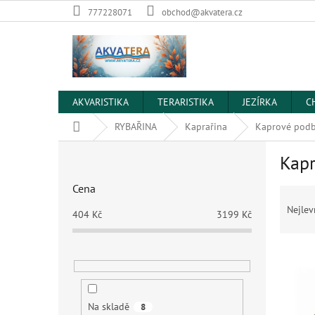
Přejít
777228071
obchod@akvatera.cz
na
obsah
AKVARISTIKA
TERARISTIKA
JEZÍRKA
C
Domů
RYBAŘINA
Kaprařina
Kaprové podb
P
Kap
o
s
Cena
Ř
t
a
r
Nejlev
404
Kč
3199
Kč
z
a
e
n
V
n
n
ý
í
í
p
p
p
i
r
a
Na skladě
8