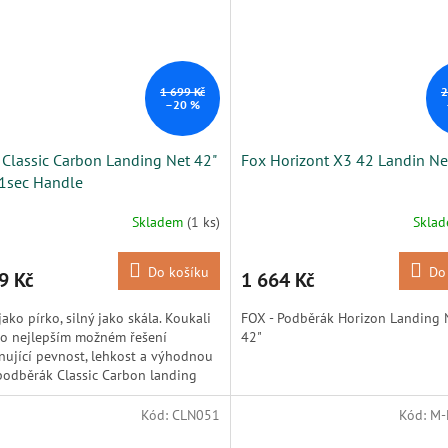
1 699 Kč
2
–20 %
 Classic Carbon Landing Net 42"
Fox Horizont X3 42 Landin Ne
1sec Handle
Skladem
(1 ks)
Skla
Do košíku
Do
9 Kč
1 664 Kč
jako pírko, silný jako skála. Koukali
FOX - Podběrák Horizon Landing 
po nejlepším možném řešení
42"
ující pevnost, lehkost a výhodnou
podběrák Classic Carbon landing
 výsledkem celého...
Kód:
CLN051
Kód:
M-