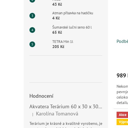
43 Kč
Atman přísavka na hadičku
4 Kč
Šumavské lučni seno 60 l
65 Kč
Podbě
TETRA Min 1l
205 Kč
989 
Nekom
pevný
Hodnocení
celoko
detail
Akvatera Terárium 60 x 30 x 30 cm, 54 litrů
vodní.
Karolína Tomanová
|
Akce
Hodnocení produktu je 5 z 5 hvězdiček.
Výpro
Terárium je krásně a kvalitně vyrobeno, je