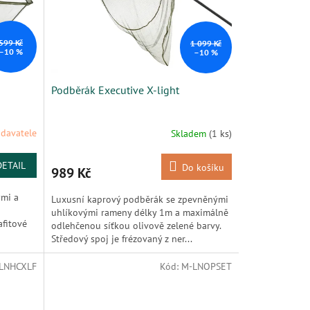
599 Kč
1 099 Kč
–10 %
–10 %
Podběrák Executive X-light
davatele
Skladem
(1 ks)
DETAIL
Do košíku
989 Kč
ými a
Luxusní kaprový podběrák se zpevněnými
uhlíkovými rameny délky 1m a maximálně
afitové
odlehčenou síťkou olivově zelené barvy.
Středový spoj je frézovaný z ner...
LNHCXLF
Kód:
M-LNOPSET