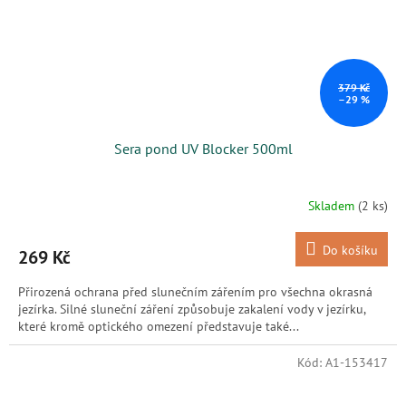
379 Kč
–29 %
Sera pond UV Blocker 500ml
Skladem
(2 ks)
Do košíku
269 Kč
Přirozená ochrana před slunečním zářením pro všechna okrasná
jezírka. Silné sluneční záření způsobuje zakalení vody v jezírku,
které kromě optického omezení představuje také...
Kód:
A1-153417