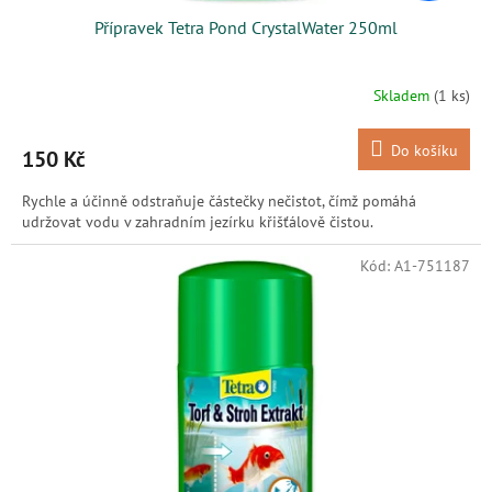
Přípravek Tetra Pond CrystalWater 250ml
Skladem
(1 ks)
Do košíku
150 Kč
Rychle a účinně odstraňuje částečky nečistot, čímž pomáhá
udržovat vodu v zahradním jezírku křišťálově čistou.
Kód:
A1-751187