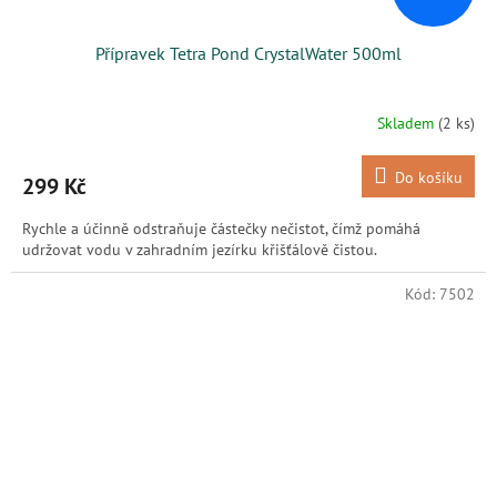
Přípravek Tetra Pond CrystalWater 500ml
Skladem
(2 ks)
Do košíku
299 Kč
Rychle a účinně odstraňuje částečky nečistot, čímž pomáhá
udržovat vodu v zahradním jezírku křišťálově čistou.
Kód:
7502