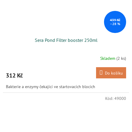
439 Kč
–28 %
Sera Pond Filter booster 250ml
Skladem
(2 ks)
Do košíku
312 Kč
Bakterie a enzymy čekající ve startovacích blocích
Kód:
49000