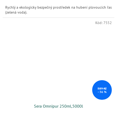
Rychlý a ekologicky bezpečný prostředek na hubení plovoucích řas
(zelená voda).
Kód:
7552
389 Kč
–36 %
Sera Omnipur 250ml,5000l