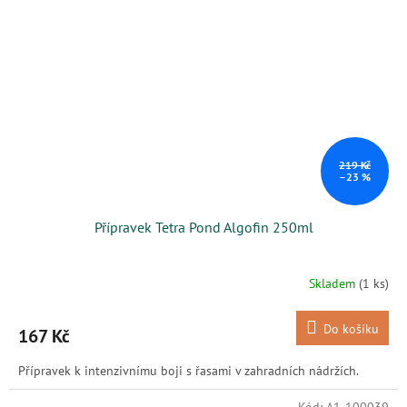
219 Kč
–23 %
Přípravek Tetra Pond Algofin 250ml
Skladem
(1 ks)
Do košíku
167 Kč
Přípravek k intenzivnímu boji s řasami v zahradních nádržích.
Kód:
A1-100039