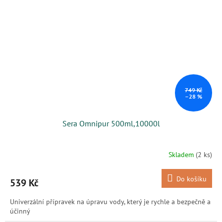
749 Kč
–28 %
Sera Omnipur 500ml,10000l
Skladem
(2 ks)
Do košíku
539 Kč
Univerzální přípravek na úpravu vody, který je rychle a bezpečně a
účinný