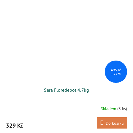
495 Kč
–33 %
Sera Floredepot 4,7kg
Skladem
(8 ks)
Do košíku
329 Kč