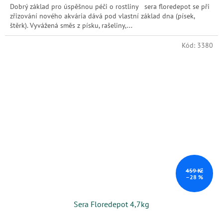
Dobrý základ pro úspěšnou péči o rostliny sera floredepot se při
zřizování nového akvária dává pod vlastní základ dna (písek,
štěrk). Vyvážená směs z písku, rašeliny,...
Kód:
3380
459 Kč
–28 %
Sera Floredepot 4,7kg