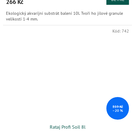
266 Kč
Ekologický akvarijní substrát balení 10l. Tvoří ho jílové granule
velikosti 1-4 mm.
Kód:
742
359 Kč
–20 %
Rataj Profi Soil 8l