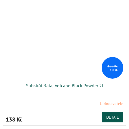
155 Kč
–10 %
Substrát Rataj Volcano Black Powder 2l
U dodavatele
DETAIL
138 Kč