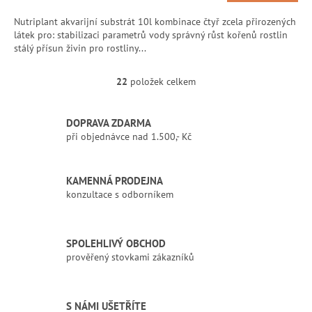
Nutriplant akvarijní substrát 10l kombinace čtyř zcela přirozených
látek pro: stabilizaci parametrů vody správný růst kořenů rostlin
stálý přísun živin pro rostliny...
22
položek celkem
O
v
l
DOPRAVA ZDARMA
á
při objednávce nad 1.500,- Kč
d
a
c
í
KAMENNÁ PRODEJNA
p
konzultace s odborníkem
r
v
k
SPOLEHLIVÝ OBCHOD
y
prověřený stovkami zákazníků
v
ý
p
i
S NÁMI UŠETŘÍTE