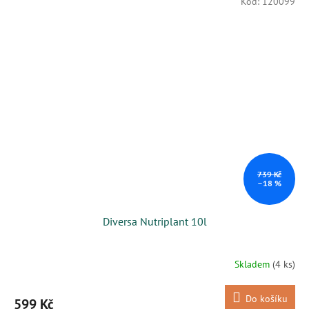
Kód:
120099
739 Kč
–18 %
Diversa Nutriplant 10l
Skladem
(4 ks)
Do košíku
599 Kč