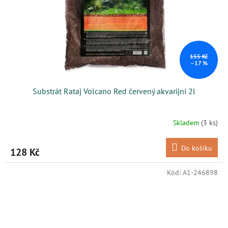
155 Kč
–17 %
Substrát Rataj Volcano Red červený akvarijní 2l
Skladem
(3 ks)
Do košíku
128 Kč
Kód:
A1-246898