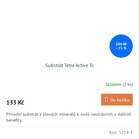
205 Kč
–35 %
Substrát Tetra Active 3l
Skladem
(2 ks)
Do košíku
133 Kč
Přírodní substrát z jílových minerálů k vodě neutrálních, s dalšími
benefity.
Kód:
5214-1