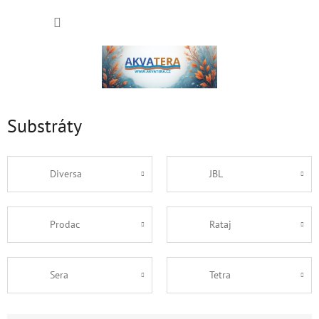
Přejít
NÁKUP
na
obsah
KOŠÍK
Substráty
Diversa
JBL
Prodac
Rataj
Sera
Tetra