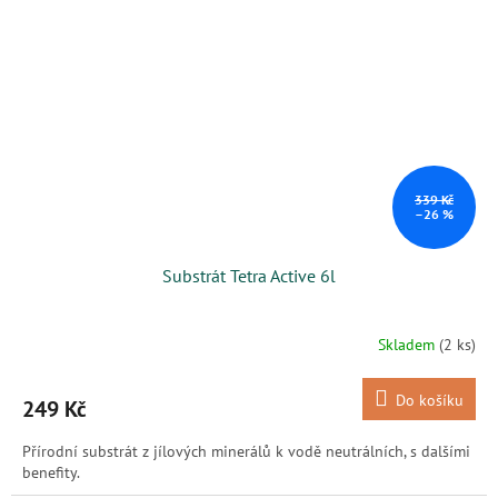
339 Kč
–26 %
Substrát Tetra Active 6l
Skladem
(2 ks)
Do košíku
249 Kč
Přírodní substrát z jílových minerálů k vodě neutrálních, s dalšími
benefity.