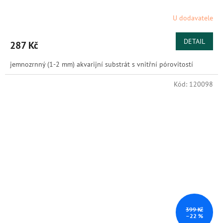
U dodavatele
DETAIL
287 Kč
jemnozrnný (1-2 mm) akvarijní substrát s vnitřní pórovitostí
Kód:
120098
399 Kč
–22 %