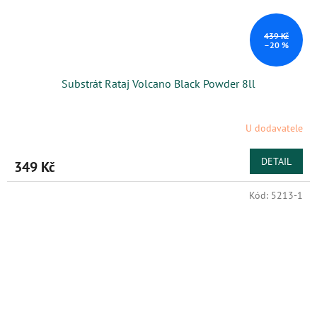
439 Kč
–20 %
Substrát Rataj Volcano Black Powder 8ll
U dodavatele
DETAIL
349 Kč
Kód:
5213-1