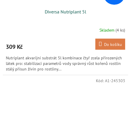
Diversa Nutriplant 5l
Skladem
(4 ks)
Do košíku
309 Kč
Nutriplant akvarijní substrát 5l kombinace čtyř zcela přirozených
látek pro: stabilizaci parametrů vody správný růst kořenů rostlin
stálý přísun živin pro rostliny...
Kód:
A1-245303