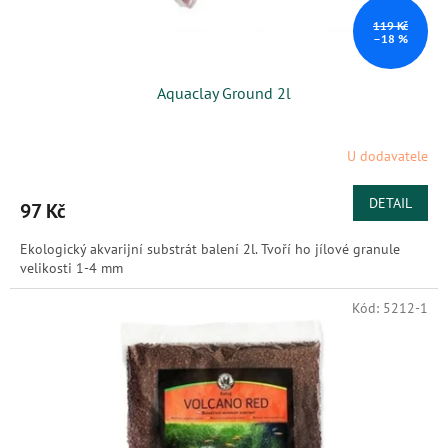
119 Kč
–18 %
Aquaclay Ground 2l
U dodavatele
DETAIL
97 Kč
Ekologický akvarijní substrát balení 2l. Tvoří ho jílové granule
velikosti 1-4 mm
Kód:
5212-1