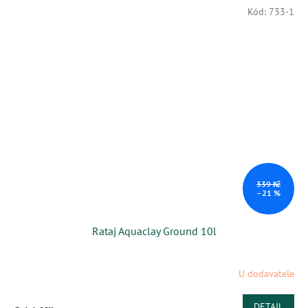
Kód:
733-1
339 Kč
–21 %
Rataj Aquaclay Ground 10l
U dodavatele
DETAIL