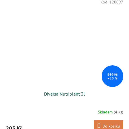
Kód:
120097
259 Kč
–20 %
Diversa Nutriplant 3l
Skladem
(4 ks)
Do košíku
205 Kč