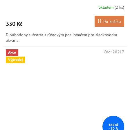
Skladem
(2 ks)
Do košíku
330 Kč
Dlouhodobý substrát s růstovým posilovačem pro sladkovodní
akvária.
Kód:
20217
Akce
Výprodej
485 Kč
–30 %