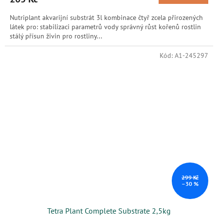
Nutriplant akvarijní substrát 3l kombinace čtyř zcela přirozených
látek pro: stabilizaci parametrů vody správný růst kořenů rostlin
stálý přísun živin pro rostliny...
Kód:
A1-245297
299 Kč
–30 %
Tetra Plant Complete Substrate 2,5kg