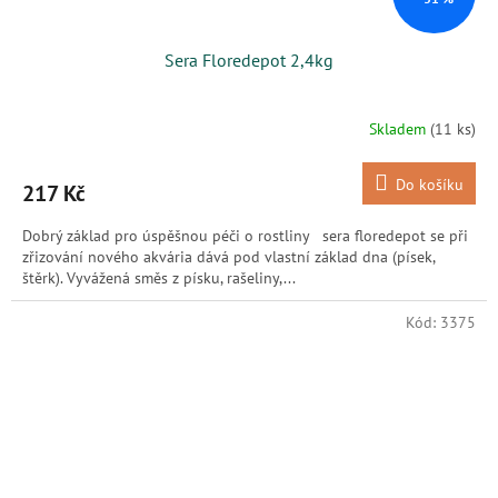
Sera Floredepot 2,4kg
Skladem
(11 ks)
Do košíku
217 Kč
Dobrý základ pro úspěšnou péči o rostliny sera floredepot se při
zřizování nového akvária dává pod vlastní základ dna (písek,
štěrk). Vyvážená směs z písku, rašeliny,...
Kód:
3375