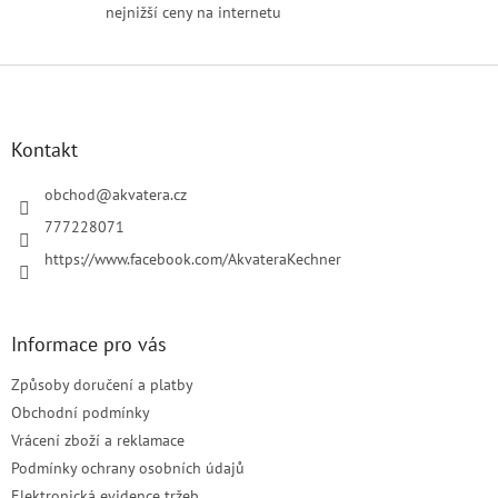
s
nejnižší ceny na internetu
u
Z
á
p
a
Kontakt
t
í
obchod
@
akvatera.cz
777228071
https://www.facebook.com/AkvateraKechner
Informace pro vás
Způsoby doručení a platby
Obchodní podmínky
Vrácení zboží a reklamace
Podmínky ochrany osobních údajů
Elektronická evidence tržeb