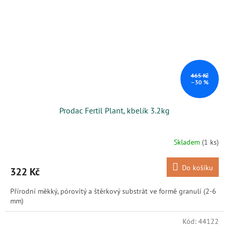
465 Kč
–30 %
Prodac Fertil Plant, kbelík 3.2kg
Skladem
(1 ks)
Do košíku
322 Kč
Přírodní měkký, pórovitý a štěrkový substrát ve formě granulí (2-6
mm)
Kód:
44122