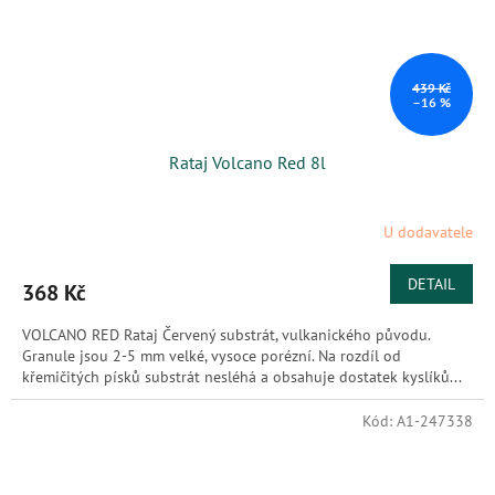
439 Kč
–16 %
Rataj Volcano Red 8l
U dodavatele
DETAIL
368 Kč
VOLCANO RED Rataj Červený substrát, vulkanického původu.
Granule jsou 2-5 mm velké, vysoce porézní. Na rozdíl od
křemičitých písků substrát nesléhá a obsahuje dostatek kyslíků...
Kód:
A1-247338