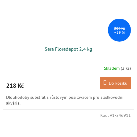
309 Kč
–29 %
Sera Floredepot 2,4 kg
Skladem
(2 ks)
Do košíku
218 Kč
Dlouhodobý substrát s růstovým posilovačem pro sladkovodní
akvária.
Kód:
A1-246911