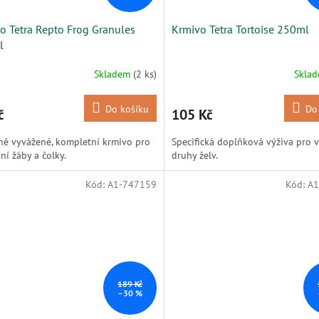
o Tetra Repto Frog Granules
Krmivo Tetra Tortoise 250ml
l
Skladem
(2 ks)
Skla
Do košíku
Do
č
105 Kč
ně vyvážené, kompletní krmivo pro
Specifická doplňková výživa pro 
jní žáby a čolky.
druhy želv.
Kód:
A1-747159
Kód:
A1
189 Kč
–30 %