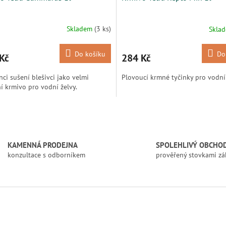
Skladem
(3 ks)
Skla
Do košíku
Do
Kč
284 Kč
nci sušení blešivci jako velmi
Plovoucí krmné tyčinky pro vodní 
ní krmivo pro vodní želvy.
O
v
l
á
KAMENNÁ PRODEJNA
SPOLEHLIVÝ OBCHO
d
konzultace s odborníkem
prověřený stovkami zá
a
c
í
p
r
v
k
y