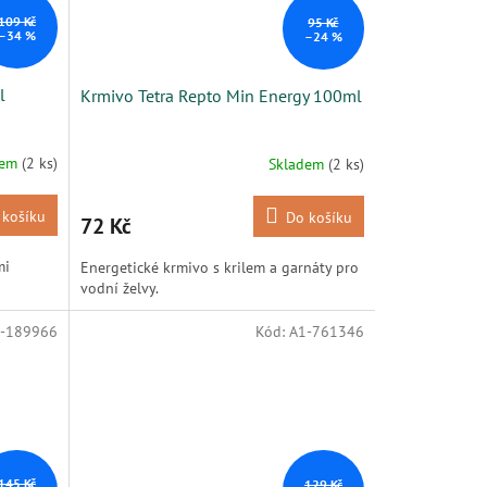
109 Kč
95 Kč
–34 %
–24 %
l
Krmivo Tetra Repto Min Energy 100ml
dem
(2 ks)
Skladem
(2 ks)
 košíku
Do košíku
72 Kč
mi
Energetické krmivo s krilem a garnáty pro
vodní želvy.
-189966
Kód:
A1-761346
145 Kč
129 Kč