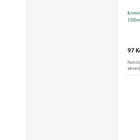
Krmiv
100m
97 K
Nutrič
akvari