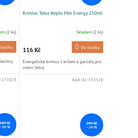
Krmivo Tetra Repto Min Energy 250ml
dem
(2 ks)
Skladem
(2 ks)
 košíku
Do košíku
116 Kč
všechny
Energetické krmivo s krilem a garnáty pro
vodní želvy.
-177673
Kód:
A1-753518
189 Kč
209 Kč
–30 %
–24 %