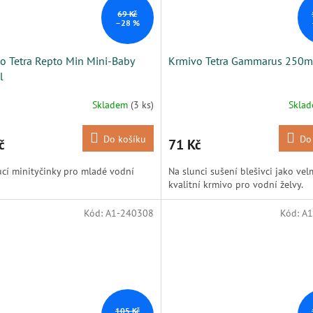
69 Kč
–28 %
o Tetra Repto Min Mini-Baby
Krmivo Tetra Gammarus 250m
l
Skladem
(3 ks)
Skla
Do košíku
Do
č
71 Kč
cí minityčinky pro mladé vodní
Na slunci sušení blešivci jako vel
kvalitní krmivo pro vodní želvy.
Kód:
A1-240308
Kód:
A1
105 Kč