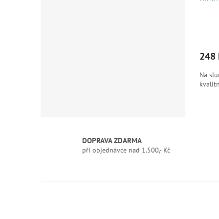
248 
Na slu
kvalit
DOPRAVA ZDARMA
při objednávce nad 1.500,- Kč
Z
á
p
a