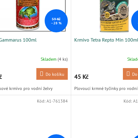
59 Kč
–28 %
 Gammarus 100ml
Krmivo Tetra Repto Min 100m
Skladem
(4 ks)
Skla
Do košíku
Do
č
45 Kč
ové krmivo pro vodní želvy
Plovoucí krmné tyčinky pro vodní 
Kód:
A1-761384
Kód:
A1