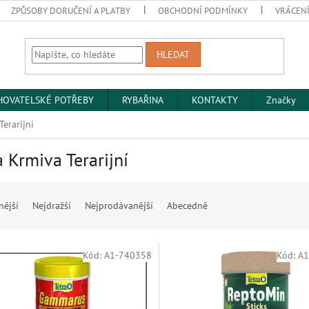
ZPŮSOBY DORUČENÍ A PLATBY
OBCHODNÍ PODMÍNKY
VRÁCENÍ
HLEDAT
HOVATELSKÉ POTŘEBY
RYBAŘINA
KONTAKTY
Značky
Terarijní
a Krmiva Terarijní
nější
Nejdražší
Nejprodávanější
Abecedně
Kód:
A1-740358
Kód:
A1