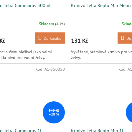
o Tetra Gammarus 500ml
Krmivo Tetra Repto Min Menu
Skladem
(4 ks)
Skla
Do košíku
Do
Kč
131 Kč
nci sušení blešivci jako velmi
Vyvážené, prémiové krmivo pro v
ní krmivo pro vodní želvy.
želvy.
Kód:
A1-750050
Kód:
A
349 Kč
–28 %
o Tetra Gammarus 1l
Krmivo Tetra Repto Min 1l