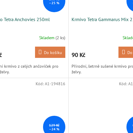
–25 %
o Tetra Anchovies 250ml
Krmivo Tetra Gammarus Mix 
Skladem
(2 ks)
Skla
Do košíku
Do
č
90 Kč
ní krmivo z celých ančoviček pro
Přírodní, šetrně sušené krmivo pr
želvy.
želvy.
Kód:
A1-194816
Kód:
A1
129 Kč
–24 %