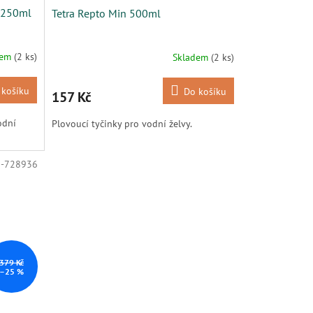
 250ml
Tetra Repto Min 500ml
dem
(2 ks)
Skladem
(2 ks)
 košíku
Do košíku
157 Kč
odní
Plovoucí tyčinky pro vodní želvy.
1-728936
379 Kč
–25 %