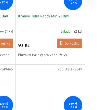
–37 %
–27 %
250ml
Krmivo Tetra Repto Min 250ml
dem
(2 ks)
Skladem
(2 ks)
 košíku
Do košíku
93 Kč
o vodní
Plovoucí tyčinky pro vodní želvy.
-149465
Kód:
A1-178649
139 Kč
169 Kč
–24 %
–31 %