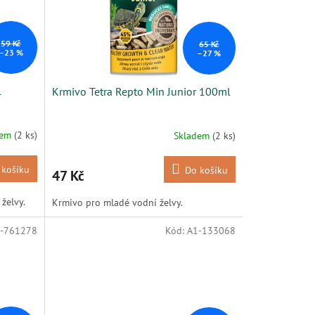
59 Kč
65 Kč
–23 %
–27 %
l
Krmivo Tetra Repto Min Junior 100ml
dem
(2 ks)
Skladem
(2 ks)
 košíku
Do košíku
47 Kč
želvy.
Krmivo pro mladé vodní želvy.
-761278
Kód:
A1-133068