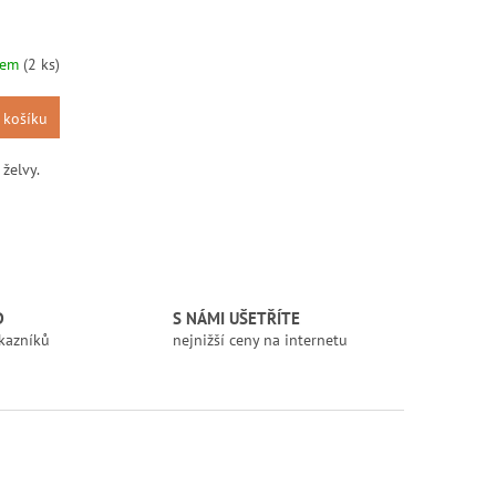
dem
(2 ks)
 košíku
želvy.
D
S NÁMI UŠETŘÍTE
kazníků
nejnižší ceny na internetu