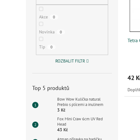
s
o
n
p
d
e
r
u
l
Akce
0
o
k
d
t
Novinka
0
u
ů
Tetra
k
Tip
0
t
ů
ROZBALIT FILTR
42 K
Top 5 produktů
Doplňk
Bow Wow Kulička natural
Prebio s plícemi a inulinem
3 Kč
Fox Mini Craw 6cm UV Red
Head
43 Kč
Atman přísavka na hadičku