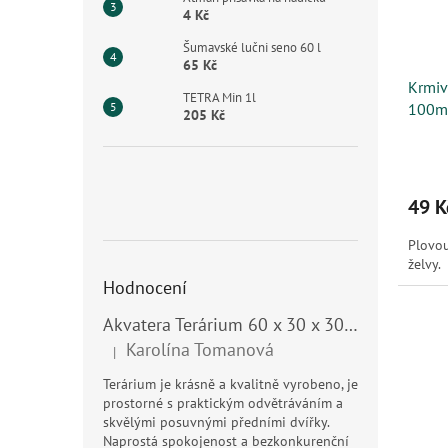
4 Kč
Šumavské lučni seno 60 l
65 Kč
Krmiv
TETRA Min 1l
100m
205 Kč
49 K
Plovou
želvy.
Hodnocení
Akvatera Terárium 60 x 30 x 30 cm, 54 litrů
Karolína Tomanová
|
Hodnocení produktu je 5 z 5 hvězdiček.
Terárium je krásně a kvalitně vyrobeno, je
prostorné s praktickým odvětráváním a
skvělými posuvnými předními dvířky.
Naprostá spokojenost a bezkonkurenční