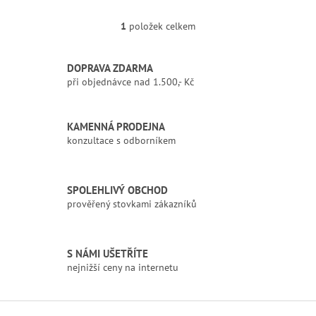
1
položek celkem
O
v
l
DOPRAVA ZDARMA
á
při objednávce nad 1.500,- Kč
d
a
c
í
KAMENNÁ PRODEJNA
p
konzultace s odborníkem
r
v
k
SPOLEHLIVÝ OBCHOD
y
prověřený stovkami zákazníků
v
ý
p
i
S NÁMI UŠETŘÍTE
s
nejnižší ceny na internetu
u
Z