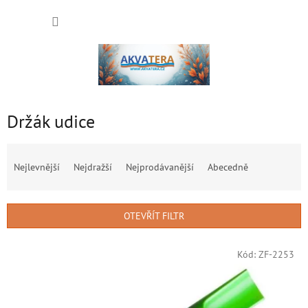
Přejít
NÁKUP
na
obsah
KOŠÍK
Držák udice
Ř
a
Nejlevnější
Nejdražší
Nejprodávanější
Abecedně
z
e
n
OTEVŘÍT FILTR
í
p
V
r
Kód:
ZF-2253
ý
o
p
d
i
u