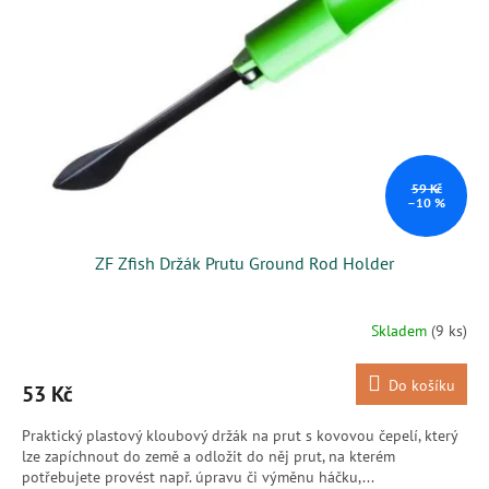
s
k
p
t
r
ů
o
d
u
k
t
ů
59 Kč
–10 %
ZF Zfish Držák Prutu Ground Rod Holder
Skladem
(9 ks)
Do košíku
53 Kč
Praktický plastový kloubový držák na prut s kovovou čepelí, který
lze zapíchnout do země a odložit do něj prut, na kterém
potřebujete provést např. úpravu či výměnu háčku,...