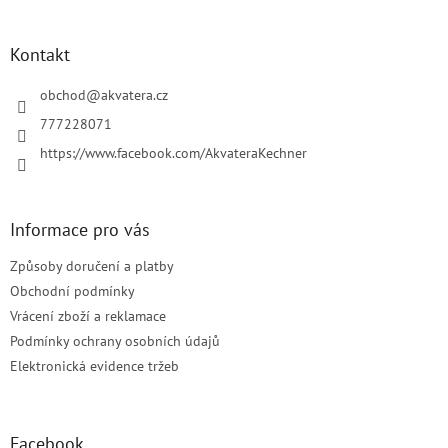
á
p
a
Kontakt
t
í
obchod
@
akvatera.cz
777228071
https://www.facebook.com/AkvateraKechner
Informace pro vás
Způsoby doručení a platby
Obchodní podmínky
Vrácení zboží a reklamace
Podmínky ochrany osobních údajů
Elektronická evidence tržeb
Facebook