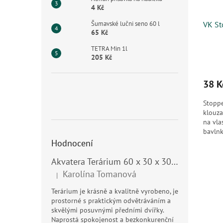
4 Kč
Šumavské lučni seno 60 l
VK St
65 Kč
TETRA Min 1l
205 Kč
38 K
Stoppe
klouza
na vla
bavlnk
ponor 
Hodnocení
Akvatera Terárium 60 x 30 x 30 cm, 54 litrů
Karolína Tomanová
|
Hodnocení produktu je 5 z 5 hvězdiček.
Terárium je krásně a kvalitně vyrobeno, je
prostorné s praktickým odvětráváním a
skvělými posuvnými předními dvířky.
Naprostá spokojenost a bezkonkurenční