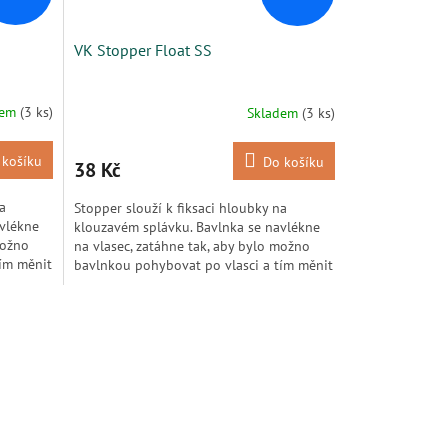
VK Stopper Float SS
dem
(3 ks)
Skladem
(3 ks)
 košíku
Do košíku
38 Kč
a
Stopper slouží k fiksaci hloubky na
avlékne
klouzavém splávku. Bavlnka se navlékne
možno
na vlasec, zatáhne tak, aby bylo možno
tím měnit
bavlnkou pohybovat po vlasci a tím měnit
ponor nástrahy ve...