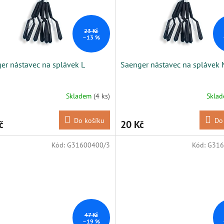
23 Kč
–13 %
er nástavec na splávek L
Saenger nástavec na splávek
Skladem
(4 ks)
Skla
Do košíku
Do
č
20 Kč
Kód:
G31600400/3
Kód:
G316
47 Kč
–19 %