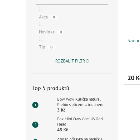
s
o
n
p
d
e
r
u
l
Akce
0
o
k
d
t
Novinka
0
u
ů
Saeng
k
Tip
0
t
ů
ROZBALIT FILTR
20 K
Top 5 produktů
Bow Wow Kulička natural
Prebio s plícemi a inulinem
3 Kč
Fox Mini Craw 6cm UV Red
Head
43 Kč
Atman přísavka na hadičku