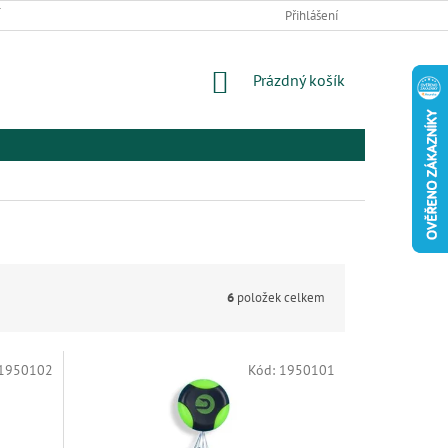
 ZBOŽÍ A REKLAMACE
PODMÍNKY OCHRANY OSOBNÍCH ÚDAJŮ
Přihlášení
EL
NÁKUPNÍ
Prázdný košík
KOŠÍK
6
položek celkem
1950102
Kód:
1950101