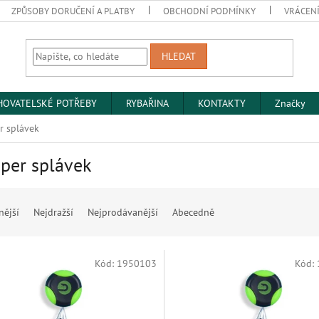
ZPŮSOBY DORUČENÍ A PLATBY
OBCHODNÍ PODMÍNKY
VRÁCENÍ
HLEDAT
HOVATELSKÉ POTŘEBY
RYBAŘINA
KONTAKTY
Značky
r splávek
per splávek
nější
Nejdražší
Nejprodávanější
Abecedně
Kód:
1950103
Kód: