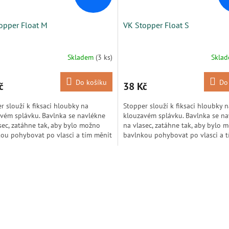
opper Float M
VK Stopper Float S
Skladem
(3 ks)
Skla
Do košíku
Do
č
38 Kč
r slouží k fiksaci hloubky na
Stopper slouží k fiksaci hloubky n
vém splávku. Bavlnka se navlékne
klouzavém splávku. Bavlnka se n
sec, zatáhne tak, aby bylo možno
na vlasec, zatáhne tak, aby bylo 
ou pohybovat po vlasci a tím měnit
bavlnkou pohybovat po vlasci a 
nástrahy ve...
ponor nástrahy ve...
O
v
l
á
d
a
c
í