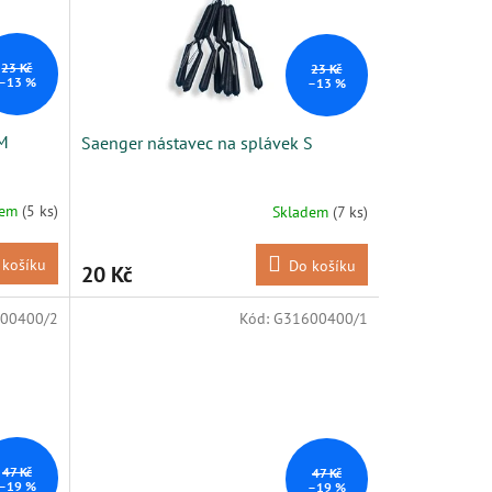
23 Kč
23 Kč
–13 %
–13 %
 M
Saenger nástavec na splávek S
dem
(5 ks)
Skladem
(7 ks)
 košíku
Do košíku
20 Kč
00400/2
Kód:
G31600400/1
47 Kč
47 Kč
–19 %
–19 %