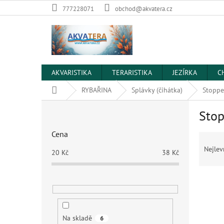
Přejít
777228071
obchod@akvatera.cz
na
obsah
AKVARISTIKA
TERARISTIKA
JEZÍRKA
C
Domů
RYBAŘINA
Splávky (čihátka)
Stoppe
P
Stop
o
s
Cena
Ř
t
a
r
Nejlev
20
Kč
38
Kč
z
a
e
n
V
n
n
ý
í
í
p
p
p
i
r
a
Na skladě
6