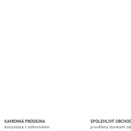
p
r
v
k
y
v
ý
p
i
s
u
KAMENNÁ PRODEJNA
SPOLEHLIVÝ OBCHO
konzultace s odborníkem
prověřený stovkami zá