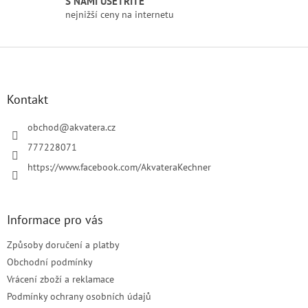
S NÁMI UŠETŘÍTE
s
nejnižší ceny na internetu
u
Z
á
p
a
Kontakt
t
í
obchod
@
akvatera.cz
777228071
https://www.facebook.com/AkvateraKechner
Informace pro vás
Způsoby doručení a platby
Obchodní podmínky
Vrácení zboží a reklamace
Podmínky ochrany osobních údajů