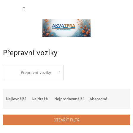
Přejít
NÁKUP
na
obsah
KOŠÍK
Přepravní vozíky
Přepravní vozíky
Ř
a
Nejlevnější
Nejdražší
Nejprodávanější
Abecedně
z
e
n
OTEVŘÍT FILTR
í
p