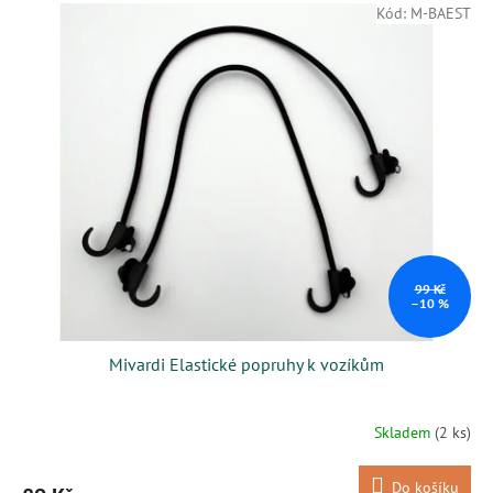
V
r
Kód:
M-BAEST
ý
o
p
d
i
u
s
k
p
t
r
ů
o
d
u
k
t
ů
99 Kč
–10 %
Mivardi Elastické popruhy k vozíkům
Skladem
(2 ks)
Do košíku