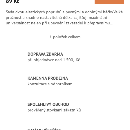
89 Kč
Sada dvou elastických popruhů s pevnými a odolnými háčky.Velká
pružnost a snadno nastavitelná délka zajišťují maximální
universálnost nejen při upevnění zavazadel k přepravnímu...
1
položek celkem
O
v
l
DOPRAVA ZDARMA
á
při objednávce nad 1.500,- Kč
d
a
c
í
KAMENNÁ PRODEJNA
p
konzultace s odborníkem
r
v
k
SPOLEHLIVÝ OBCHOD
y
prověřený stovkami zákazníků
v
ý
p
i