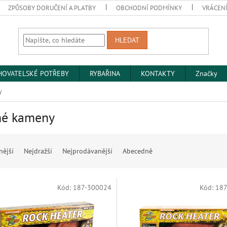
ZPŮSOBY DORUČENÍ A PLATBY
OBCHODNÍ PODMÍNKY
VRÁCENÍ
HLEDAT
HOVATELSKÉ POTŘEBY
RYBAŘINA
KONTAKTY
Značky
y
né kameny
nější
Nejdražší
Nejprodávanější
Abecedně
Kód:
187-300024
Kód:
187