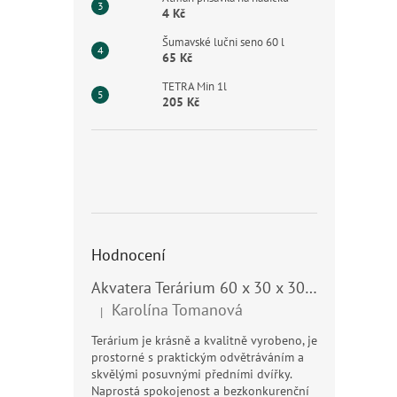
4 Kč
Šumavské lučni seno 60 l
65 Kč
TETRA Min 1l
205 Kč
Hodnocení
Akvatera Terárium 60 x 30 x 30 cm, 54 litrů
Karolína Tomanová
|
Hodnocení produktu je 5 z 5 hvězdiček.
Terárium je krásně a kvalitně vyrobeno, je
prostorné s praktickým odvětráváním a
skvělými posuvnými předními dvířky.
Naprostá spokojenost a bezkonkurenční