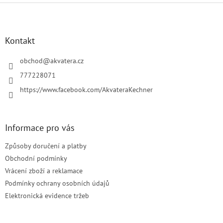
Z
á
p
a
Kontakt
t
í
obchod
@
akvatera.cz
777228071
https://www.facebook.com/AkvateraKechner
Informace pro vás
Způsoby doručení a platby
Obchodní podmínky
Vrácení zboží a reklamace
Podmínky ochrany osobních údajů
Elektronická evidence tržeb