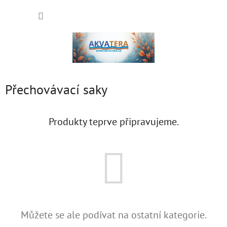
Přejít
NÁKUP
na
obsah
KOŠÍK
Přechovávací saky
Produkty teprve připravujeme.
Můžete se ale podívat na ostatní kategorie.