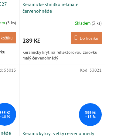
 E27
Keramické stínítko ref.malé
červenohnědé
dem
(3 ks)
Skladem
(3 ks)
 košíku
Do košíku
289 Kč
vku
Keramický kryt na reflektorovou žárovku
malý červenohnědý
d:
53013
Kód:
53021
355 Kč
355 Kč
–18 %
–18 %
 hnědé
Keramický kryt velký červenohnědý