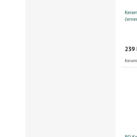
Keram
červ
239 
Kerami
RO Ke