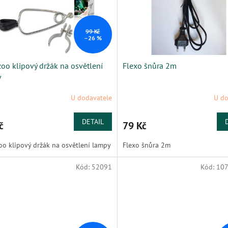
99 Kč
–26 %
zoo klipový držák na osvětlení
Flexo šnůra 2m
y
U dodavatele
U do
DETAIL
č
79 Kč
oo klipový držák na osvětlení lampy
Flexo šnůra 2m
Kód:
52091
Kód:
107