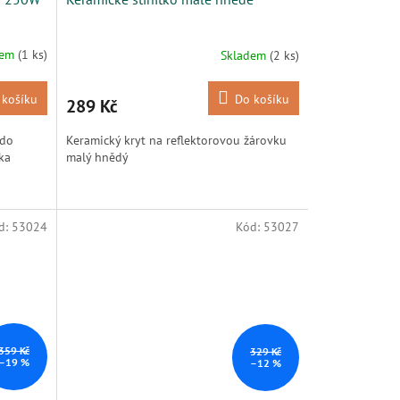
dem
(1 ks)
Skladem
(2 ks)
 košíku
Do košíku
289 Kč
 do
Keramický kryt na reflektorovou žárovku
ka
malý hnědý
d:
53024
Kód:
53027
359 Kč
329 Kč
–19 %
–12 %