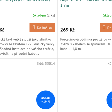
1,8m
Skladem
(2 ks)
Skla
Do košíku
Do
Kč
269 Kč
cký kryt velký slouží jako stínítko
Porcelánová objímka pro žárovky
rovky se zavítem E27 (klasický velký
250W s kabelem se spínačem. Dél
. Snadná instalace do vašeho terária,
kabelu: 1,8 m.
zavěsit na přívodní kabel s
ckou...
Kód:
53014
Kó
359 Kč
–19 %