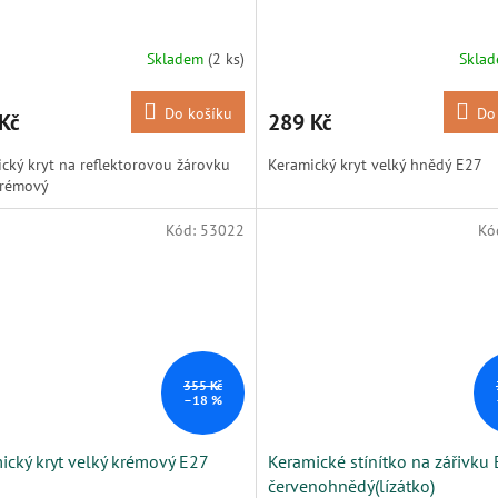
Skladem
(2 ks)
Skla
Do košíku
Do
Kč
289 Kč
cký kryt na reflektorovou žárovku
Keramický kryt velký hnědý E27
krémový
Kód:
53022
Kó
355 Kč
–18 %
ický kryt velký krémový E27
Keramické stínítko na zářivku
červenohnědý(lízátko)