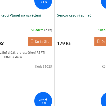
–21 %
 Repti Planet na osvětlení
Sencor časový spínač
Skladem
(2 ks)
Skla
Do košíku
Do
Kč
179 Kč
zální držák pro osvětlení REPTI
T DOME a další.
Kód:
53025
Kó
249 Kč
–4 %