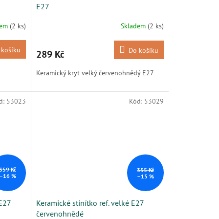
E27
dem
(2 ks)
Skladem
(2 ks)
 košíku
Do košíku
289 Kč
Keramický kryt velký červenohnědý E27
d:
53023
Kód:
53029
359 Kč
355 Kč
–16 %
–15 %
 E27
Keramické stínítko ref. velké E27
červenohnědé