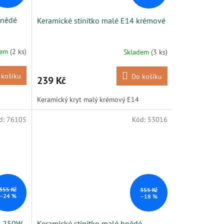
hnědé
Keramické stínítko malé E14 krémové
dem
(2 ks)
Skladem
(3 ks)
 košíku
Do košíku
239 Kč
Keramický kryt malý krémový E14
d:
76105
Kód:
53016
355 Kč
355 Kč
–24 %
–18 %
do 250W
Keramické stínítko malé hnědé