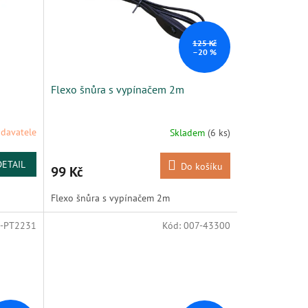
125 Kč
–20 %
Flexo šnůra s vypínačem 2m
davatele
Skladem
(6 ks)
DETAIL
Do košíku
99 Kč
Flexo šnůra s vypínačem 2m
-PT2231
Kód:
007-43300