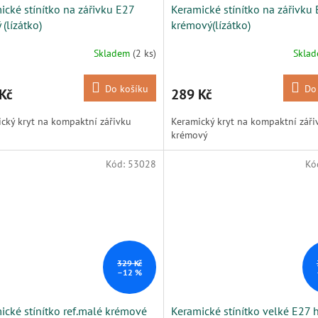
ické stínítko na zářivku E27
Keramické stínítko na zářivku
(lízátko)
krémový(lízátko)
Skladem
(2 ks)
Skla
Do košíku
Do
Kč
289 Kč
cký kryt na kompaktní zářivku
Keramický kryt na kompaktní záři
krémový
Kód:
53028
Kó
329 Kč
–12 %
ické stínítko ref.malé krémové
Keramické stínítko velké E27