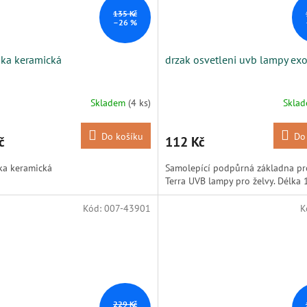
135 Kč
–26 %
ka keramická
drzak osvetleni uvb lampy exo
Skladem
(4 ks)
Skla
Do košíku
Do
č
112 Kč
ka keramická
Samolepící podpůrná základna pr
Terra UVB lampy pro želvy. Délka 
Kód:
007-43901
K
229 Kč