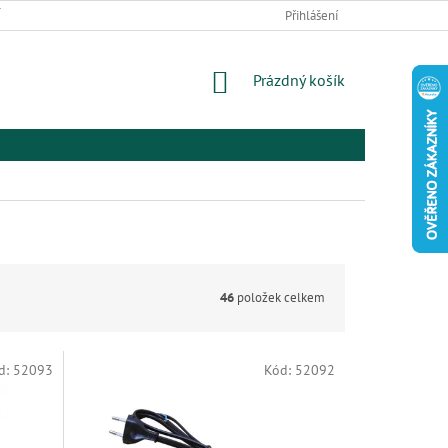
 ZBOŽÍ A REKLAMACE
PODMÍNKY OCHRANY OSOBNÍCH ÚDAJŮ
Přihlášení
EL
NÁKUPNÍ
Prázdný košík
KOŠÍK
46
položek celkem
d:
52093
Kód:
52092