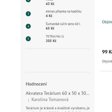
43 Kč
Atman přísavka na hadičku
4 Kč
Objím
Šumavské lučni seno 60 l
65 Kč
TETRA Min 1l
205 Kč
99 K
Objím
Hodnocení
Akvatera Terárium 60 x 30 x 30 cm, 54 litrů
Karolína Tomanová
|
Hodnocení produktu je 5 z 5 hvězdiček.
Terárium je krásně a kvalitně vyrobeno, je