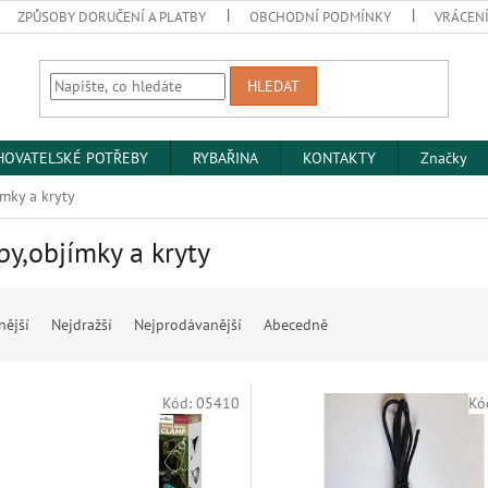
ZPŮSOBY DORUČENÍ A PLATBY
OBCHODNÍ PODMÍNKY
VRÁCENÍ
HLEDAT
HOVATELSKÉ POTŘEBY
RYBAŘINA
KONTAKTY
Značky
mky a kryty
y,objímky a kryty
nější
Nejdražší
Nejprodávanější
Abecedně
Kód:
05410
Kó