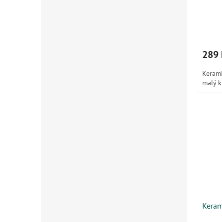
289 
Kerami
malý 
Keram