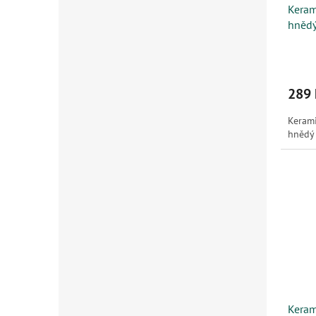
Keram
hnědý 
289 
Kerami
hnědý
Keram