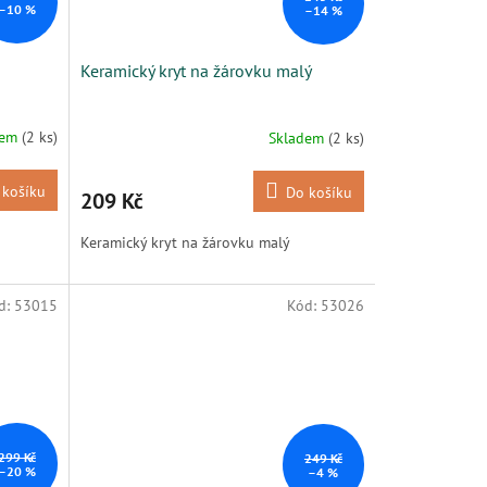
–10 %
–14 %
Keramický kryt na žárovku malý
dem
(2 ks)
Skladem
(2 ks)
 košíku
Do košíku
209 Kč
Keramický kryt na žárovku malý
d:
53015
Kód:
53026
299 Kč
249 Kč
–20 %
–4 %