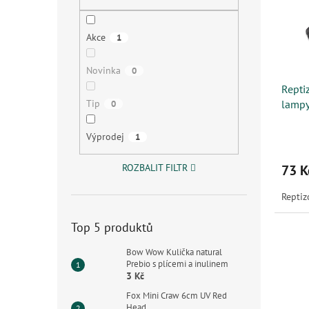
s
o
n
p
d
e
r
u
l
Akce
1
o
k
d
t
Novinka
0
u
ů
Repti
k
Tip
lamp
0
t
ů
Výprodej
1
ROZBALIT FILTR
73 K
Reptiz
Top 5 produktů
Bow Wow Kulička natural
Prebio s plícemi a inulinem
3 Kč
Fox Mini Craw 6cm UV Red
Head