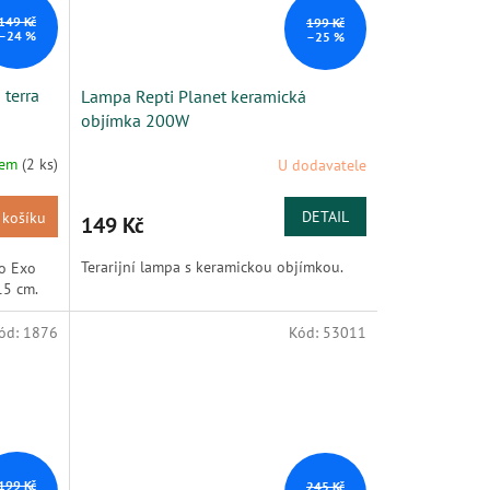
149 Kč
199 Kč
–24 %
–25 %
 terra
Lampa Repti Planet keramická
objímka 200W
dem
(2 ks)
U dodavatele
DETAIL
 košíku
149 Kč
Terarijní lampa s keramickou objímkou.
o Exo
15 cm.
ód:
1876
Kód:
53011
199 Kč
245 Kč