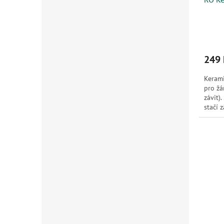
249 
Kerami
pro žá
závit)
stačí 
kerami