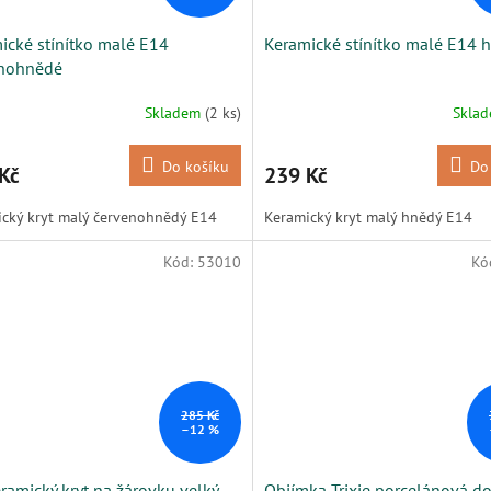
ické stínítko malé E14
Keramické stínítko malé E14 
enohnědé
Skladem
(2 ks)
Skla
Do košíku
Do
Kč
239 Kč
cký kryt malý červenohnědý E14
Keramický kryt malý hnědý E14
Kód:
53010
Kó
285 Kč
–12 %
ramický kryt na žárovku velký
Objímka Trixie porcelánová 