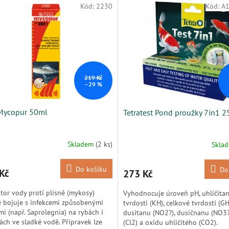
Kód:
2230
Kód:
A
219 Kč
–29 %
Mycopur 50ml
Tetratest Pond proužky 7in1 2
Skladem
(2 ks)
Skla
Do košíku
Do
Kč
273 Kč
tor vody proti plísně (mykosy)
Vyhodnocuje úroveň pH, uhličita
 bojuje s infekcemi způsobenými
tvrdosti (KH), celkové tvrdosti (GH
mi (např. Saprolegnia) na rybách i
dusitanu (NO2?), dusičnanu (NO3?
rách ve sladké vodě. Přípravek lze
(Cl2) a oxidu uhličitého (CO2).