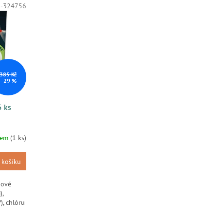
1-324756
385 Kč
–29 %
5 ks
dem
(1 ks)
 košíku
nové
),
), chlóru