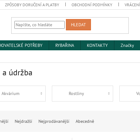
ZPŮSOBY DORUČENÍ A PLATBY
OBCHODNÍ PODMÍNKY
VRÁCENÍ
HLEDAT
HOVATELSKÉ POTŘEBY
RYBAŘINA
KONTAKTY
Značky
 a údržba
Akvárium
Rostliny
V
nější
Nejdražší
Nejprodávanější
Abecedně