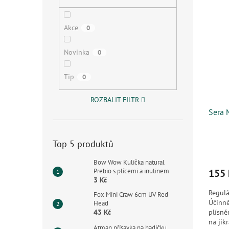
V
n
n
ý
í
e
p
p
l
Akce
0
i
r
s
o
Novinka
0
p
d
r
u
Tip
0
o
k
d
t
ROZBALIT FILTR
u
ů
Sera 
k
t
ů
Top 5 produktů
Bow Wow Kulička natural
Prebio s plícemi a inulinem
155 
3 Kč
Regulá
Fox Mini Craw 6cm UV Red
Účinně
Head
43 Kč
plísně
na jik
Atman přísavka na hadičku