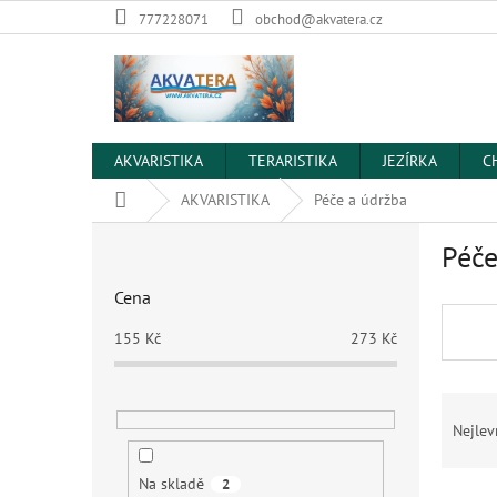
Přejít
777228071
obchod@akvatera.cz
na
obsah
AKVARISTIKA
TERARISTIKA
JEZÍRKA
C
Domů
AKVARISTIKA
Péče a údržba
P
Péče
o
s
Cena
t
r
155
Kč
273
Kč
a
n
Ř
n
a
í
Nejlev
z
p
e
a
Na skladě
2