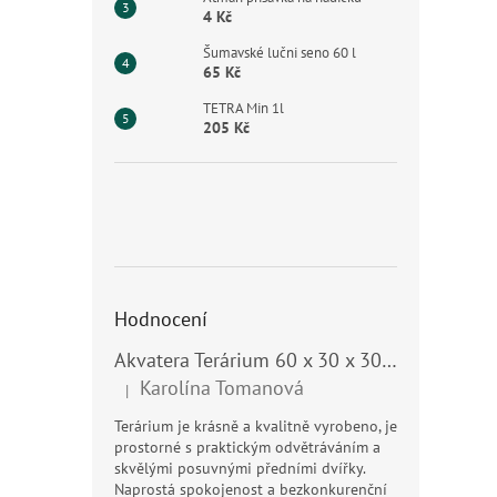
používa
4 Kč
Šumavské lučni seno 60 l
65 Kč
TETRA Min 1l
205 Kč
Hodnocení
Akvatera Terárium 60 x 30 x 30 cm, 54 litrů
Karolína Tomanová
|
Hodnocení produktu je 5 z 5 hvězdiček.
Terárium je krásně a kvalitně vyrobeno, je
prostorné s praktickým odvětráváním a
skvělými posuvnými předními dvířky.
Naprostá spokojenost a bezkonkurenční