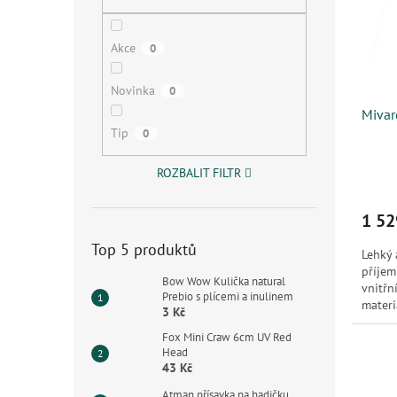
s
o
n
p
d
e
r
u
l
Akce
0
o
k
d
t
Novinka
0
u
ů
Mivar
k
Tip
0
t
ů
ROZBALIT FILTR
1 52
Top 5 produktů
Lehký 
příjem
Bow Wow Kulička natural
vnitřn
Prebio s plícemi a inulinem
materi
3 Kč
na obč
Fox Mini Craw 6cm UV Red
Head
43 Kč
Atman přísavka na hadičku