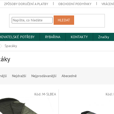
ZPŮSOBY DORUČENÍ A PLATBY
OBCHODNÍ PODMÍNKY
VRÁCENÍ
HLEDAT
HOVATELSKÉ POTŘEBY
RYBAŘINA
KONTAKTY
Značky
Spacáky
cáky
nější
Nejdražší
Nejprodávanější
Abecedně
Kód:
M-SLBEA
Kód: