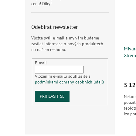
cena! Díky!
Odebírat newsletter
Vložte svůj e-mail a my vám budeme
zasílat informace o nových produktech
Mivar
na našem e-shopu.
Xtrem
E-mail
Vložením e-mailu souhlasíte s
podmínkami ochrany osobních údajů
5 12
PŘIHLÁSIT SE
Nekomp
použit
teplot
lze po
přizpů