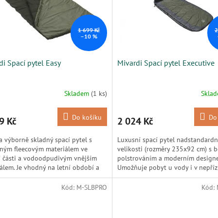
1 699 Kč
2
–10 %
di Spací pytel Easy
Mivardi Spací pytel Executive
Skladem
(1 ks)
Skla
Do košíku
Do
9 Kč
2 024 Kč
a výborně skladný spací pytel s
Luxusní spací pytel nadstandardn
ným fleecovým materiálem ve
velikosti (rozměry 235x92 cm) s 
í části a vodoodpudivým vnějším
polstrováním a moderním design
álem. Je vhodný na letní období a
Umožňuje pobyt u vody i v nepří
asné nocování u vody....
teplotních podmínkách....
Kód:
M-SLBPRO
Kód: