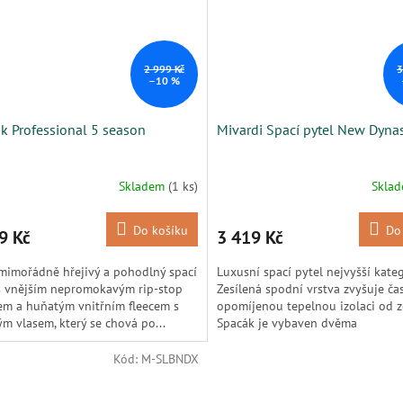
2 999 Kč
3
–10 %
k Professional 5 season
Mivardi Spací pytel New Dyna
Skladem
(1 ks)
Skla
Do košíku
Do
9 Kč
3 419 Kč
 mimořádně hřejivý a pohodlný spací
Luxusní spací pytel nejvyšší kateg
s vnějším nepromokavým rip‑stop
Zesílená spodní vrstva zvyšuje ča
m a huňatým vnitřním fleecem s
opomíjenou tepelnou izolaci od 
m vlasem, který se chová po...
Spacák je vybaven dvěma
plnohodnotnými, zateplenými vrch
Kód:
M-SLBNDX