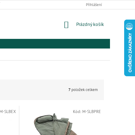
 ZBOŽÍ A REKLAMACE
PODMÍNKY OCHRANY OSOBNÍCH ÚDAJŮ
Přihlášení
EL
NÁKUPNÍ
Prázdný košík
KOŠÍK
7
položek celkem
M-SLBEX
Kód:
M-SLBPRE