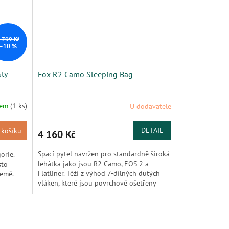
 799 Kč
–10 %
sty
Fox R2 Camo Sleeping Bag
dem
(1 ks)
U dodavatele
DETAIL
 košíku
4 160 Kč
Spací pytel navržen pro standardně široká
orie.
lehátka jako jsou R2 Camo, EOS 2 a
sto
Flatliner. Těží z výhod 7-dílných dutých
země.
vláken, které jsou povrchově ošetřeny
silikonem, pro lepší...
ními...