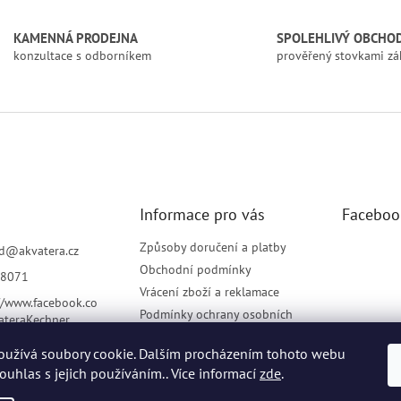
l
á
KAMENNÁ PRODEJNA
SPOLEHLIVÝ OBCHO
d
konzultace s odborníkem
prověřený stovkami zá
a
c
í
p
r
v
k
y
v
Informace pro vás
Faceboo
ý
p
i
Způsoby doručení a platby
d
@
akvatera.cz
s
Obchodní podmínky
8071
u
Vrácení zboží a reklamace
//www.facebook.co
Podmínky ochrany osobních
ateraKechner
údajů
oužívá soubory cookie. Dalším procházením tohoto webu
Elektronická evidence tržeb
souhlas s jejich používáním.. Více informací
zde
.