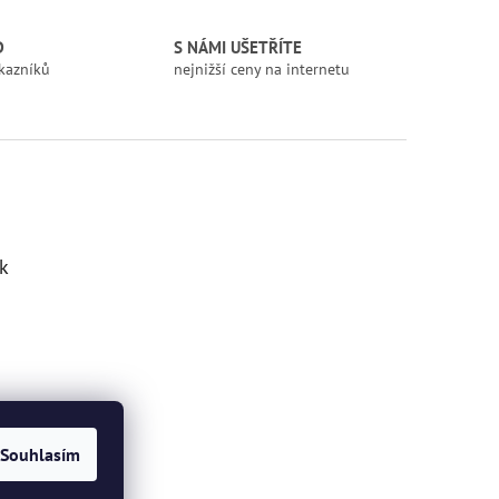
D
S NÁMI UŠETŘÍTE
kazníků
nejnižší ceny na internetu
k
Souhlasím