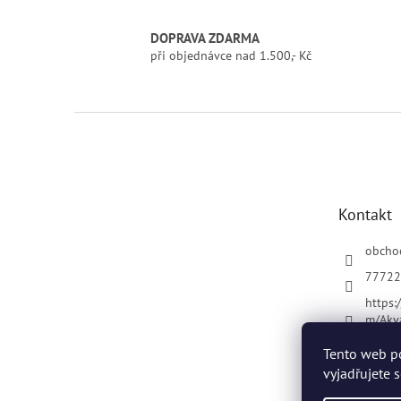
DOPRAVA ZDARMA
při objednávce nad 1.500,- Kč
Z
á
p
a
t
Kontakt
í
obcho
77722
https:
m/Akv
Tento web p
vyjadřujete 