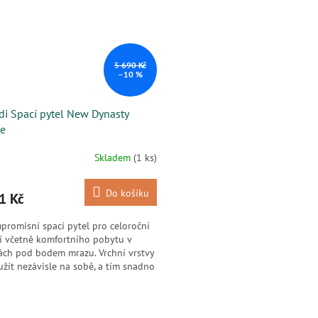
5 690 Kč
–10 %
di Spací pytel New Dynasty
e
Skladem
(1 ks)
Do košíku
1 Kč
romisní spací pytel pro celoroční
í včetně komfortního pobytu v
ách pod bodem mrazu. Vrchní vrstvy
užít nezávisle na sobě, a tím snadno
sobit...
O
v