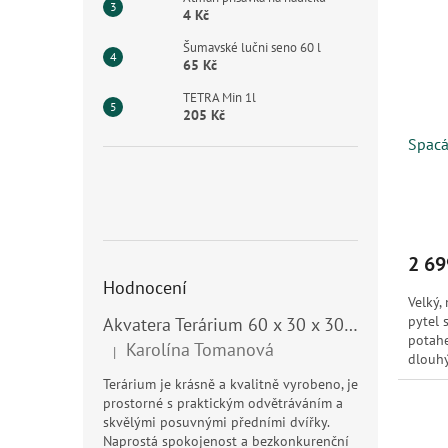
4 Kč
Šumavské lučni seno 60 l
65 Kč
TETRA Min 1l
205 Kč
Spacá
2 69
Hodnocení
Velký,
pytel 
Akvatera Terárium 60 x 30 x 30 cm, 54 litrů
potahe
Karolína Tomanová
|
Hodnocení produktu je 5 z 5 hvězdiček.
dlouhý
Terárium je krásně a kvalitně vyrobeno, je
prostorné s praktickým odvětráváním a
skvělými posuvnými předními dvířky.
Naprostá spokojenost a bezkonkurenční