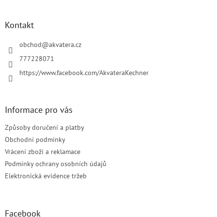
á
p
a
Kontakt
t
í
obchod
@
akvatera.cz
777228071
https://www.facebook.com/AkvateraKechner
Informace pro vás
Způsoby doručení a platby
Obchodní podmínky
Vrácení zboží a reklamace
Podmínky ochrany osobních údajů
Elektronická evidence tržeb
Facebook