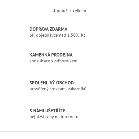
1
položek celkem
O
v
l
DOPRAVA ZDARMA
á
při objednávce nad 1.500,- Kč
d
a
c
í
KAMENNÁ PRODEJNA
p
konzultace s odborníkem
r
v
k
SPOLEHLIVÝ OBCHOD
y
prověřený stovkami zákazníků
v
ý
p
i
S NÁMI UŠETŘÍTE
s
nejnižší ceny na internetu
u
Z