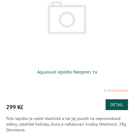
s
k
p
t
r
ů
o
d
u
k
t
ů
Aquasure lepidlo Neopren 1x
U dodavatele
DETAIL
299 Kč
Toto lepidlo je velmi elastické a lze jej použít na nepromokavé
oděvy, rybářské holínky, čluny a nafukovací hračky. Hmotnost: 28g
Stormsure.