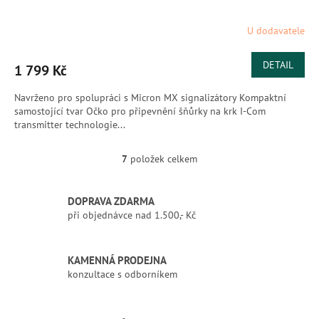
U dodavatele
DETAIL
1 799 Kč
Navrženo pro spolupráci s Micron MX signalizátory Kompaktní
samostojící tvar Očko pro připevnění šňůrky na krk I-Com
transmitter technologie...
7
položek celkem
O
v
l
DOPRAVA ZDARMA
á
při objednávce nad 1.500,- Kč
d
a
c
í
KAMENNÁ PRODEJNA
p
konzultace s odborníkem
r
v
k