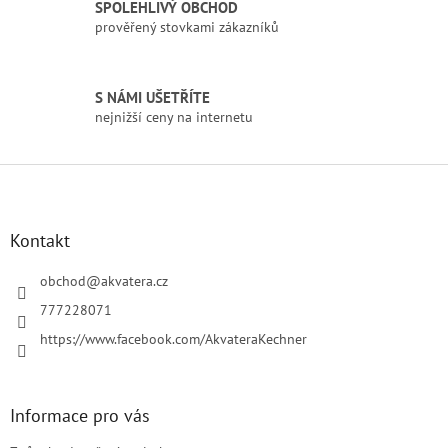
SPOLEHLIVÝ OBCHOD
y
prověřený stovkami zákazníků
v
ý
p
i
S NÁMI UŠETŘÍTE
s
nejnižší ceny na internetu
u
Z
á
p
a
Kontakt
t
í
obchod
@
akvatera.cz
777228071
https://www.facebook.com/AkvateraKechner
Informace pro vás