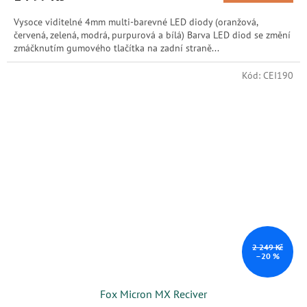
Vysoce viditelné 4mm multi-barevné LED diody (oranžová,
červená, zelená, modrá, purpurová a bílá) Barva LED diod se změní
zmáčknutím gumového tlačítka na zadní straně...
Kód:
CEI190
2 249 Kč
–20 %
Fox Micron MX Reciver