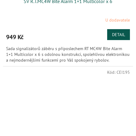
SV R.T.MC4W Bite Alarm 1+1 Multicolor x 6
U dodavatele
DETAIL
949 Kč
Sada signalizátorů záběru s příposlechem RT MC4W Bite Alarm
1+1 Multicolor x 6 s odolnou konstrukcí, spolehlivou elektronikou
a nejmodernějšími funkcemi pro Váš spokojený rybolov.
Kód:
CEI195