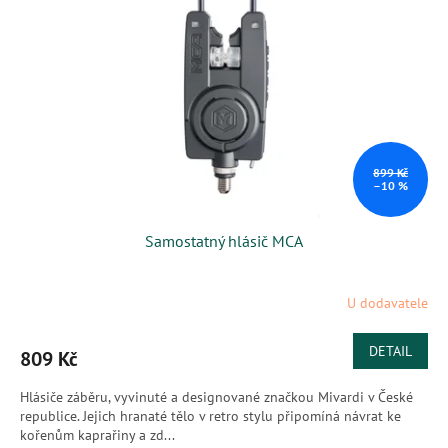
s
k
p
t
r
ů
o
d
u
k
t
ů
899 Kč
–10 %
Samostatný hlásič MCA
U dodavatele
DETAIL
809 Kč
Hlásiče záběru, vyvinuté a designované značkou Mivardi v České
republice. Jejich hranaté tělo v retro stylu připomíná návrat ke
kořenům kaprařiny a zd...