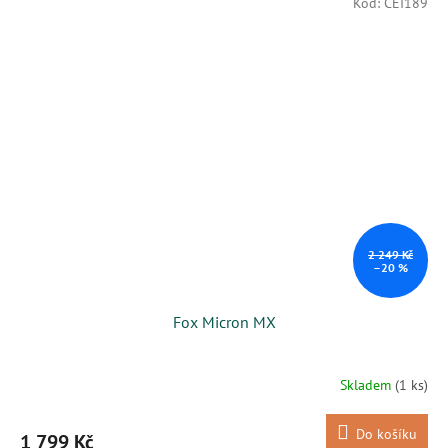
Kód:
CEI189
2 249 Kč
–20 %
Fox Micron MX
Skladem
(1 ks)
Do košíku
1 799 Kč