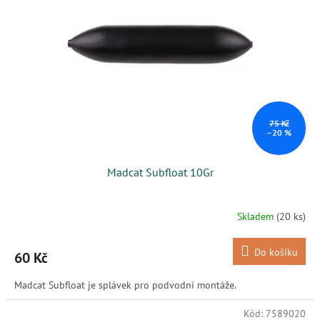
s
k
p
t
r
ů
o
d
u
k
t
ů
75 Kč
–20 %
Madcat Subfloat 10Gr
Skladem
(20 ks)
Do košíku
60 Kč
Madcat Subfloat je splávek pro podvodní montáže.
Kód:
7589020