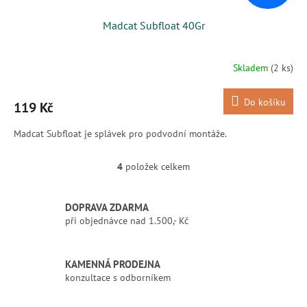
Madcat Subfloat 40Gr
Skladem
(2 ks)
Do košíku
119 Kč
Madcat Subfloat je splávek pro podvodní montáže.
4
položek celkem
O
v
l
DOPRAVA ZDARMA
á
při objednávce nad 1.500,- Kč
d
a
c
í
KAMENNÁ PRODEJNA
p
konzultace s odborníkem
r
v