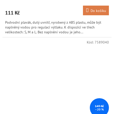
Do košíku
111 Kč
Podvodní plavák, dutý uvnitř, vyrobený z ABS plastu, může být
naplněný vodou pro regulaci výtlaku. K dispozici ve třech
velikostech: S, M a L. Bez naplnění vodou je jeho...
Kód:
7589040
149 Kč
–20 %