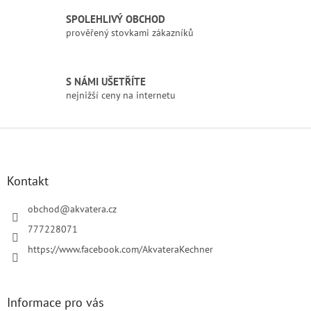
k
SPOLEHLIVÝ OBCHOD
y
prověřený stovkami zákazníků
v
ý
p
i
S NÁMI UŠETŘÍTE
s
nejnižší ceny na internetu
u
Z
á
p
a
Kontakt
t
í
obchod
@
akvatera.cz
777228071
https://www.facebook.com/AkvateraKechner
Informace pro vás