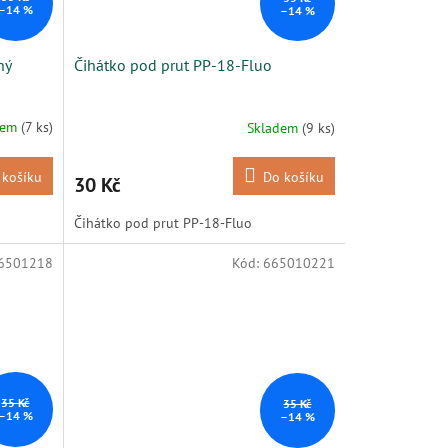
–14 %
–14 %
ný
Čihátko pod prut PP-18-Fluo
dem
(7 ks)
Skladem
(9 ks)
 košíku
Do košíku
30 Kč
Čihátko pod prut PP-18-Fluo
6501218
Kód:
665010221
35 Kč
35 Kč
–14 %
–14 %