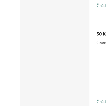
Čihát
30 K
Čihát
Čihát