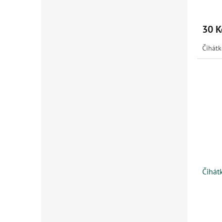
30 K
Čihátk
Čihát