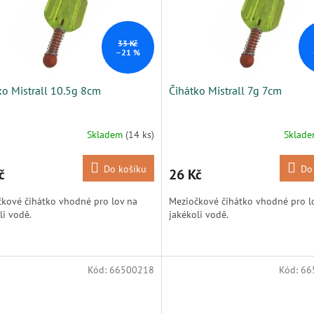
33 Kč
–21 %
ko Mistrall 10.5g 8cm
Čihátko Mistrall 7g 7cm
Skladem
(14 ks)
Sklad
Do košíku
Do
č
26 Kč
kové čihátko vhodné pro lov na
Meziočkové čihátko vhodné pro l
li vodě.
jakékoli vodě.
Kód:
66500218
Kód:
66