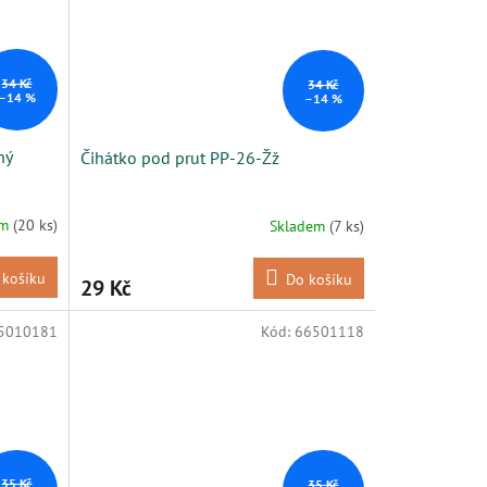
34 Kč
34 Kč
–14 %
–14 %
ný
Čihátko pod prut PP-26-Žž
em
(20 ks)
Skladem
(7 ks)
 košíku
Do košíku
29 Kč
5010181
Kód:
66501118
35 Kč
35 Kč