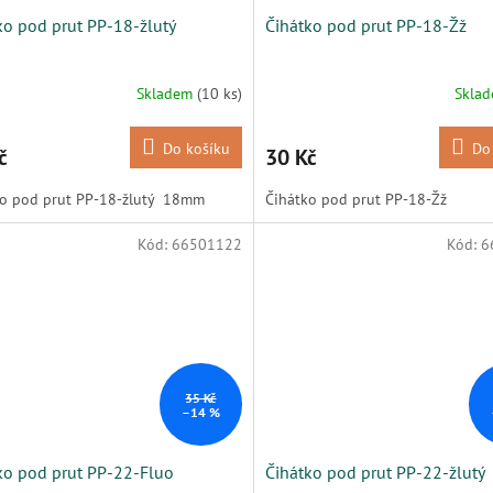
ko pod prut PP-18-žlutý
Čihátko pod prut PP-18-Žž
Skladem
(10 ks)
Skla
Do košíku
Do
č
30 Kč
ko pod prut PP-18-žlutý 18mm
Čihátko pod prut PP-18-Žž
Kód:
66501122
Kód:
6
35 Kč
–14 %
ko pod prut PP-22-Fluo
Čihátko pod prut PP-22-žlutý