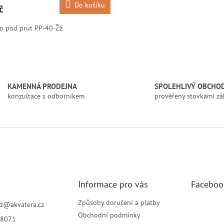
Do košíku
č
o pod prut PP-40-Žž
O
v
l
á
KAMENNÁ PRODEJNA
SPOLEHLIVÝ OBCHO
d
konzultace s odborníkem
prověřený stovkami zá
a
c
í
p
r
v
k
y
v
Informace pro vás
Faceboo
ý
p
i
Způsoby doručení a platby
d
@
akvatera.cz
s
Obchodní podmínky
8071
u