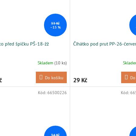
33 Kč
–15 %
ko před špičku PŠ-18-žž
Čihátko pod prut PP-26-červe
Skladem
(10 ks)
Sklad
Do košíku
Do
č
29 Kč
Kód:
66500226
Kód:
66
34 Kč