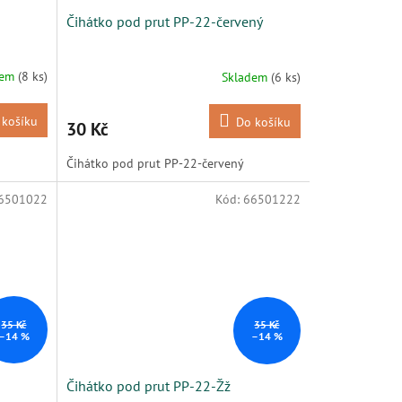
Čihátko pod prut PP-22-červený
dem
(8 ks)
Skladem
(6 ks)
 košíku
Do košíku
30 Kč
Čihátko pod prut PP-22-červený
6501022
Kód:
66501222
35 Kč
35 Kč
–14 %
–14 %
Čihátko pod prut PP-22-Žž