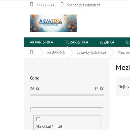
Přejít
777228071
obchod@akvatera.cz
na
obsah
AKVARISTIKA
TERARISTIKA
JEZÍRKA
C
Domů
RYBAŘINA
Splávky (čihátka)
Mezioč
P
Mez
o
s
Cena
Ř
t
a
r
Nejlev
26
Kč
32
Kč
z
a
e
n
V
n
n
ý
í
í
p
p
p
i
r
a
Na skladě
19