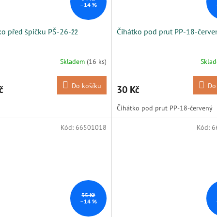
–14 %
ko před špičku PŠ-26-žž
Čihátko pod prut PP-18-červe
Skladem
(16 ks)
Skla
Do košíku
Do
č
30 Kč
Čihátko pod prut PP-18-červený
Kód:
66501018
Kód:
6
35 Kč
–14 %