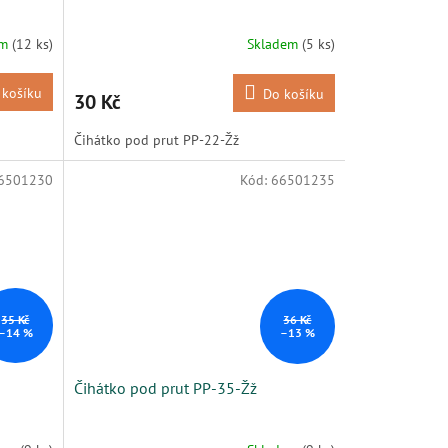
em
(12 ks)
Skladem
(5 ks)
 košíku
Do košíku
30 Kč
Čihátko pod prut PP-22-Žž
6501230
Kód:
66501235
35 Kč
36 Kč
–14 %
–13 %
Čihátko pod prut PP-35-Žž