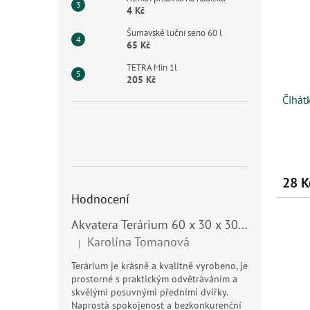
4 Kč
Šumavské lučni seno 60 l
65 Kč
TETRA Min 1l
205 Kč
Čihát
28 K
Hodnocení
Akvatera Terárium 60 x 30 x 30 cm, 54 litrů
Karolína Tomanová
|
Hodnocení produktu je 5 z 5 hvězdiček.
Terárium je krásně a kvalitně vyrobeno, je
prostorné s praktickým odvětráváním a
skvělými posuvnými předními dvířky.
Naprostá spokojenost a bezkonkurenční