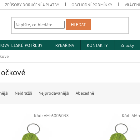
ZPŮSOBY DORUČENÍ A PLATBY
OBCHODNÍ PODMÍNKY
VRÁCENÍ
HLEDAT
HOVATELSKÉ POTŘEBY
RYBAŘINA
KONTAKTY
Značky
kové
iočkové
nější
Nejdražší
Nejprodávanější
Abecedně
Kód:
AM-6005038
Kód:
AM-