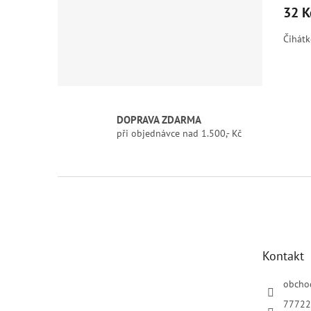
32 K
Čihátk
DOPRAVA ZDARMA
při objednávce nad 1.500,- Kč
Z
á
p
a
t
Kontakt
í
obcho
77722