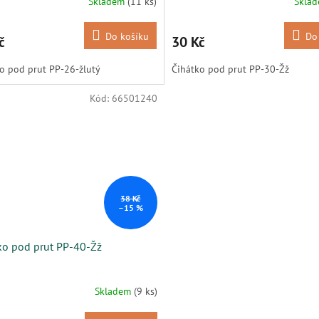
Skladem
(11 ks)
Skla
Do košíku
Do
č
30 Kč
o pod prut PP-26-žlutý
Čihátko pod prut PP-30-Žž
Kód:
66501240
38 Kč
–15 %
ko pod prut PP-40-Žž
Skladem
(9 ks)