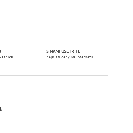
D
S NÁMI UŠETŘÍTE
kazníků
nejnižší ceny na internetu
k