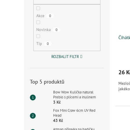
s
o
n
p
d
e
r
u
l
Akce
0
o
k
d
t
Novinka
0
u
ů
Čihát
k
Tip
0
t
ů
ROZBALIT FILTR
26 K
Top 5 produktů
Mezioč
jakéko
Bow Wow Kulička natural
Prebio s plícemi a inulinem
3 Kč
Fox Mini Craw 6cm UV Red
Head
43 Kč
Atman přísavka na hadičku