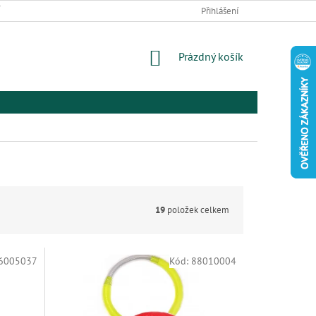
 ZBOŽÍ A REKLAMACE
PODMÍNKY OCHRANY OSOBNÍCH ÚDAJŮ
Přihlášení
EL
NÁKUPNÍ
Prázdný košík
KOŠÍK
19
položek celkem
6005037
Kód:
88010004