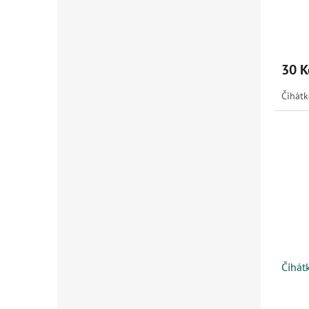
30 K
Čihát
Čihát