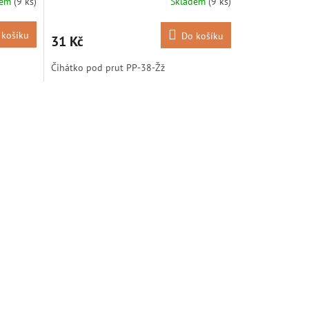
dem
(9 ks)
Skladem
(9 ks)
 košíku
Do košíku
31 Kč
Čihátko pod prut PP-38-Žž