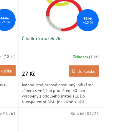
33 Kč
32 Kč
–21 %
–15 %
Čihátko kroužek 2ks
em
(18 ks)
Skladem
(1 ks)
 košíku
Do košíku
27 Kč
ov na
Jednoduchý, cenově dostupný indikáror
záběru s vnějším průměrem 80 mm
vyrobený z odolného materiálu. Do
transparentní části je možné vložit
chemické světlo pro lepší viditelnost...
5010261
Kód:
66501226