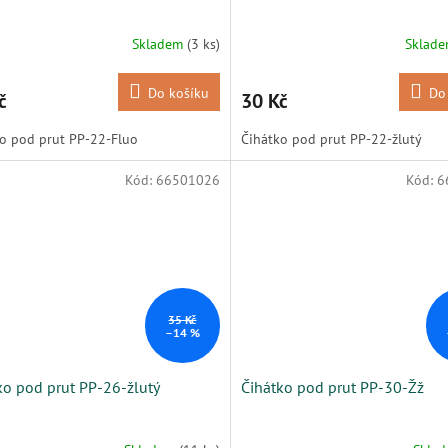
Skladem
(3 ks)
Sklad
Do košíku
Do
č
30 Kč
ko pod prut PP-22-Fluo
Čihátko pod prut PP-22-žlutý
Kód:
66501026
Kód:
6
35 Kč
–14 %
ko pod prut PP-26-žlutý
Čihátko pod prut PP-30-Žž