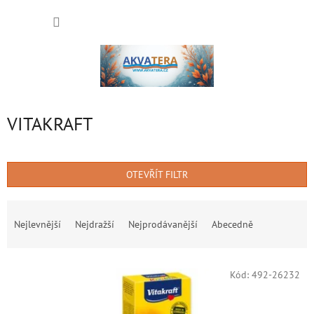
Přejít
NÁKUP
na
obsah
KOŠÍK
VITAKRAFT
OTEVŘÍT FILTR
Ř
a
Nejlevnější
Nejdražší
Nejprodávanější
Abecedně
z
e
V
n
Kód:
492-26232
ý
í
p
p