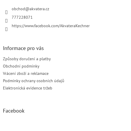
t
í
í
obchod
@
akvatera.cz
p
r
777228071
v
https://www.facebook.com/AkvateraKechner
k
y
v
ý
Informace pro vás
p
i
Způsoby doručení a platby
s
u
Obchodní podmínky
Vrácení zboží a reklamace
Podmínky ochrany osobních údajů
Elektronická evidence tržeb
Facebook