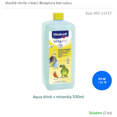
dlouhé chvíle v kleci. Receptura bez cukru.
Kód:
492-11537
89 Kč
–26 %
Aqua drink s minerály 500ml
Skladem
(2 ks)