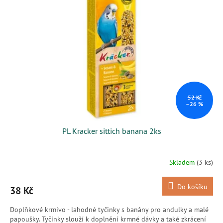
i
r
s
o
p
d
r
u
o
k
d
t
u
ů
k
t
ů
52 Kč
–26 %
PL Kracker sittich banana 2ks
Skladem
(3 ks)
Do košíku
38 Kč
Doplňkové krmivo - lahodné tyčinky s banány pro andulky a malé
papoušky. Tyčinky slouží k doplnění krmné dávky a také zkrácení