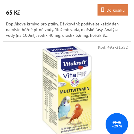
Do košíku
65 Kč
Doplňkové krmivo pro ptáky. Dávkování: podávejte každý den
namísto běžné pitné vody. Složení: voda, mořské řasy. Analýza
vody (na 100ml): sodík 40 mg, draslík 3,6 mg, hořčík 8...
Kód:
492-21352
95 Kč
–29 %