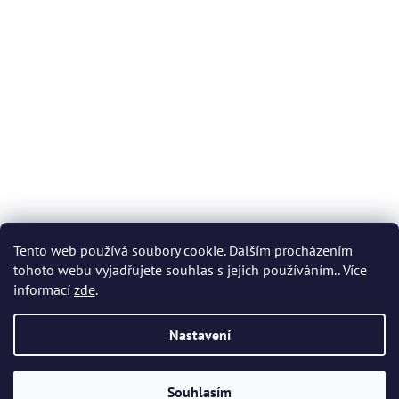
Tento web používá soubory cookie. Dalším procházením
tohoto webu vyjadřujete souhlas s jejich používáním.. Více
informací
zde
.
Nastavení
Vytvořil Shoptet
Souhlasím
Copyright 2026
Akvatera
. Všechna práva vyhrazena.