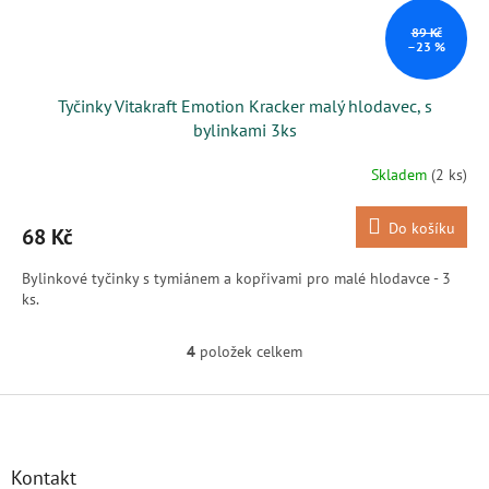
89 Kč
–23 %
Tyčinky Vitakraft Emotion Kracker malý hlodavec, s
bylinkami 3ks
Skladem
(2 ks)
Do košíku
68 Kč
Bylinkové tyčinky s tymiánem a kopřivami pro malé hlodavce - 3
ks.
4
položek celkem
O
v
l
Z
á
á
d
p
a
a
Kontakt
c