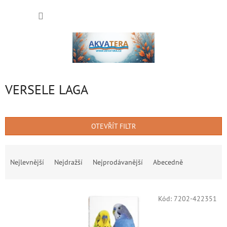
Přejít
NÁKUP
na
obsah
KOŠÍK
VERSELE LAGA
OTEVŘÍT FILTR
Ř
a
Nejlevnější
Nejdražší
Nejprodávanější
Abecedně
z
e
V
n
Kód:
7202-422351
ý
í
p
p