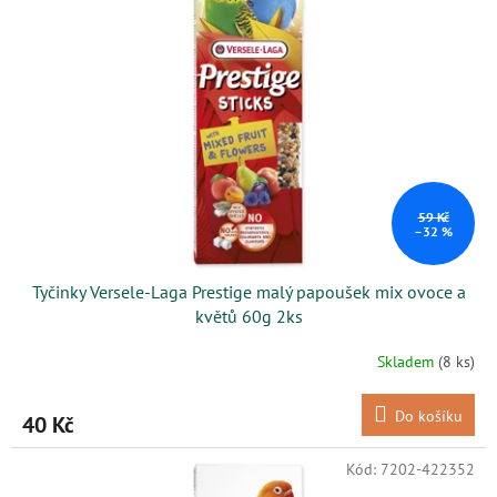
i
r
s
o
p
d
r
u
o
k
d
t
u
ů
k
t
ů
59 Kč
–32 %
Tyčinky Versele-Laga Prestige malý papoušek mix ovoce a
květů 60g 2ks
Skladem
(8 ks)
Do košíku
40 Kč
Kód:
7202-422352