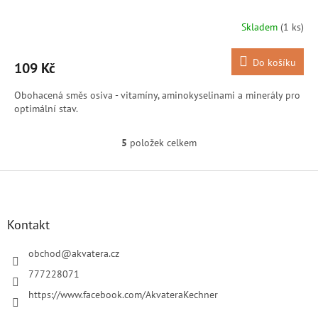
Skladem
(1 ks)
Do košíku
109 Kč
Obohacená směs osiva - vitamíny, aminokyselinami a minerály pro
optimální stav.
5
položek celkem
O
v
l
Z
á
á
d
p
a
a
Kontakt
c
t
í
í
obchod
@
akvatera.cz
p
r
777228071
v
https://www.facebook.com/AkvateraKechner
k
y