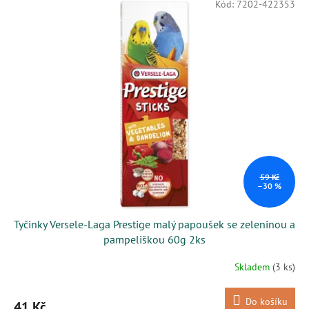
Kód:
7202-422353
59 Kč
–30 %
Tyčinky Versele-Laga Prestige malý papoušek se zeleninou a
pampeliškou 60g 2ks
Skladem
(3 ks)
Do košíku
41 Kč