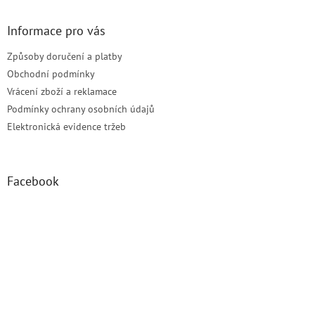
v
ý
Informace pro vás
p
i
Způsoby doručení a platby
s
u
Obchodní podmínky
Vrácení zboží a reklamace
Podmínky ochrany osobních údajů
Elektronická evidence tržeb
Facebook