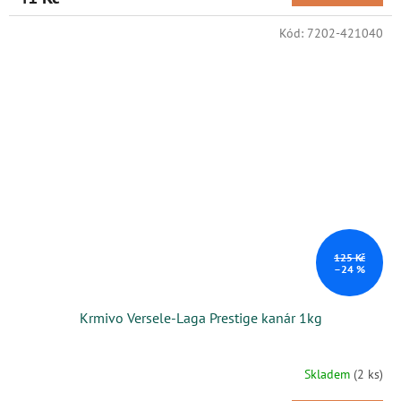
Kód:
7202-421040
125 Kč
–24 %
Krmivo Versele-Laga Prestige kanár 1kg
Skladem
(2 ks)