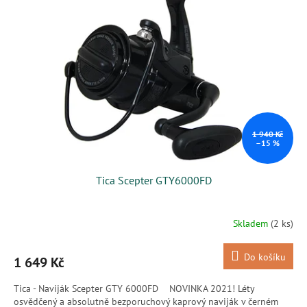
i
r
s
o
p
d
r
u
o
k
d
t
u
ů
k
t
ů
1 940 Kč
–15 %
Tica Scepter GTY6000FD
Skladem
(2 ks)
Do košíku
1 649 Kč
Tica - Naviják Scepter GTY 6000FD NOVINKA 2021! Léty
osvědčený a absolutně bezporuchový kaprový naviják v černém