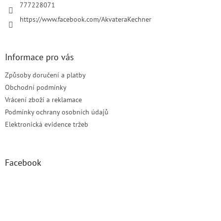
r
777228071
v
https://www.facebook.com/AkvateraKechner
k
y
v
ý
Informace pro vás
p
i
Způsoby doručení a platby
s
u
Obchodní podmínky
Vrácení zboží a reklamace
Podmínky ochrany osobních údajů
Elektronická evidence tržeb
Facebook