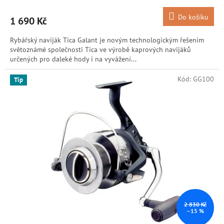
Do košíku
1 690 Kč
Rybářský naviják Tica Galant je novým technologickým řešením
světoznámé společnosti Tica ve výrobě kaprových navijáků
určených pro daleké hody i na vyvážení...
Kód:
GG100
Tip
2 830 Kč
–15 %