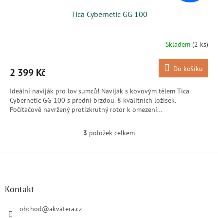
Tica Cybernetic GG 100
Skladem
(2 ks)
Do košíku
2 399 Kč
Ideální naviják pro lov sumců! Naviják s kovovým tělem Tica
Cybernetic GG 100 s přední brzdou. 8 kvalitních ložisek.
Počítačově navržený protizkrutný rotor k omezení...
3
položek celkem
O
v
l
Z
á
á
d
p
a
a
Kontakt
c
t
í
í
obchod
@
akvatera.cz
p