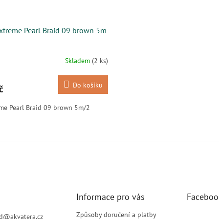
xtreme Pearl Braid 09 brown 5m
Skladem
(2 ks)
Do košíku
č
me Pearl Braid 09 brown 5m/2
O
v
l
á
d
a
c
í
Informace pro vás
Faceboo
p
r
Způsoby doručení a platby
d
@
akvatera.cz