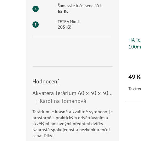
Šumavské lučni seno 60 l
65 Kč
TETRA Min 1l
205 Kč
HA Te
100m
49 K
Hodnocení
Textr
Akvatera Terárium 60 x 30 x 30 cm, 54 litrů
Karolína Tomanová
|
Hodnocení produktu je 5 z 5 hvězdiček.
Terárium je krásně a kvalitně vyrobeno, je
prostorné s praktickým odvětráváním a
skvělými posuvnými předními dvířky.
Naprostá spokojenost a bezkonkurenční
cena! Díky!