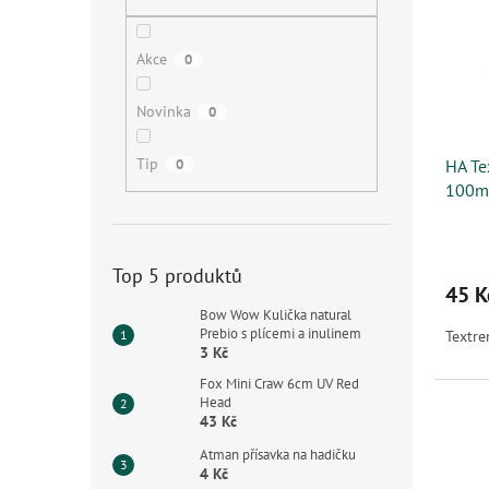
i
r
n
s
o
e
p
d
l
Akce
0
r
u
o
k
Novinka
0
d
t
u
ů
Tip
0
HA Te
k
100m
t
ů
Top 5 produktů
45 K
Bow Wow Kulička natural
Prebio s plícemi a inulinem
Textr
3 Kč
Fox Mini Craw 6cm UV Red
Head
43 Kč
Atman přísavka na hadičku
4 Kč