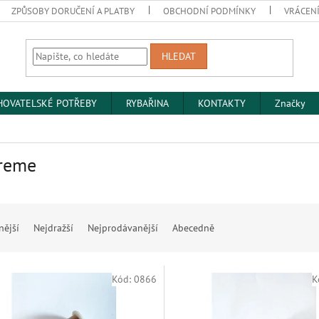
ZPŮSOBY DORUČENÍ A PLATBY
OBCHODNÍ PODMÍNKY
VRÁCENÍ
HLEDAT
HOVATELSKÉ POTŘEBY
RYBAŘINA
KONTAKTY
Značky
treme
nější
Nejdražší
Nejprodávanější
Abecedně
Kód:
0866
K