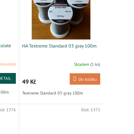
colate
HA Textreme Standard 03 gray 100m
davatele
Skladem
(1 ks)
DETAIL
Do košíku
49 Kč
 100m
Textreme Standard 03 gray 100m
ód:
1376
Kód:
1372