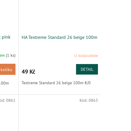
t pink
HA Textreme Standard 26 beige 100m
dem
(1 ks)
U dodavatele
DETAIL
 košíku
49 Kč
Textreme Standard 26 beige 100m 8/0
 100m
ód:
0861
Kód:
0863