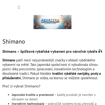
Přejít
NÁKUP
na
obsah
KOŠÍK
Shimano
Shimano – špičkové rybářské vybavení pro náročné rybáře 🎣
Shimano
patří mezi nejuznávanější značky v oblasti rybářského
vybavení na světě. Tato japonská společnost si vybudovala silnou
pozici díky preciznímu zpracování, inovativním technologiím a
dlouholeté tradici. Pokud hledáte
kvalitní rybářské navijáky, pruty a
příslušenství
, Shimano je volba, na kterou se můžete spolehnout.
Proč si vybrat Shimano?
Japonská kvalita a preciznost
– každý produkt je navržen s
důrazem na detail
Inovativní technologie
– pokročilé systémy brzd, převodů a