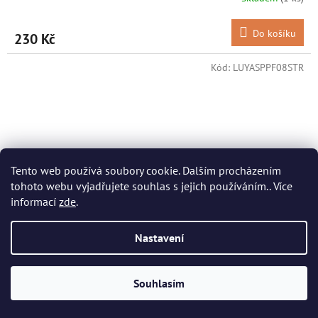
Do košíku
230 Kč
Kód:
LUYASPPF08STR
Tento web používá soubory cookie. Dalším procházením
tohoto webu vyjadřujete souhlas s jejich používáním.. Více
informací
zde
.
Nastavení
299 Kč
–23 %
Souhlasím
Shimano Yasei Pure Pop k F Sea Trout, 80 mm