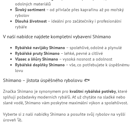
odolných materiálů
Široký sortiment
– od přívlače přes kaprařinu až po mořský
rybolov
Dlouhá životnost
– ideální pro začátečníky i profesionální
rybáře
V naší nabídce najdete kompletní vybavení Shimano
Rybářské navijáky Shimano
– spolehlivé, odolné a plynulé
Rybářské pruty Shimano
– lehké, pevné a citlivé
Vlasec a šňůry Shimano
– vysoká nosnost a odolnost
Rybářské doplňky Shimano
– vše, co potřebujete k úspěšnému
lovu
Shimano – jistota úspěšného rybolovu 🐟
Značka Shimano je synonymem pro
kvalitní rybářské potřeby
, které
splňují požadavky moderních rybářů. Ať už chytáte na sladké nebo
slané vodě, Shimano vám poskytne maximální výkon a spolehlivost.
Vyberte si z naší nabídky Shimano a posuňte svůj rybolov na vyšší
úroveň 🚀.