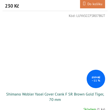
Do košíku
230 Kč
Kód:
LUYASCCFSR07BGT
259 Kč
–11 %
Shimano Wobler Yasei Cover Crank F SR Brown Gold Tiger,
70 mm
Skladem
(1 ks)