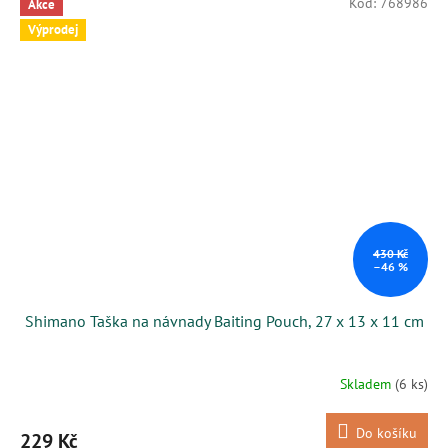
Kód:
768986
Akce
Výprodej
430 Kč
–46 %
Shimano Taška na návnady Baiting Pouch, 27 x 13 x 11 cm
Skladem
(6 ks)
Do košíku
229 Kč