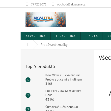
Přejít
777228071
obchod@akvatera.cz
na
obsah
AKVARISTIKA
TERARISTIKA
JEZÍRKA
C
Domů
Prodávané značky
P
Všec
o
s
Top 5 produktů
t
r
Bow Wow Kulička natural
a
Prebio s plícemi a inulinem
3 Kč
n
n
Fox Mini Craw 6cm UV Red
í
Head
43 Kč
p
a
Šumavské lučni seno 60 l