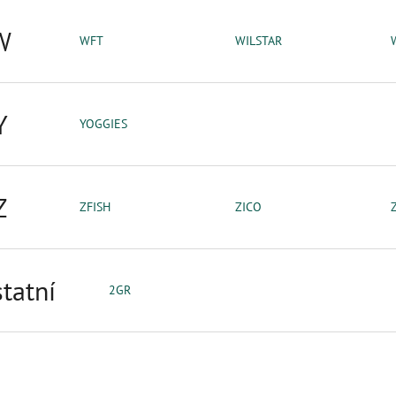
W
WFT
WILSTAR
Y
YOGGIES
Z
ZFISH
ZICO
tatní
2GR