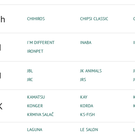
h
CHIHIROS
CHIPSI CLASSIC
I´M DIFFERENT
INABA
I
IRONPET
JBL
JK ANIMALS
J
JRC
JRS
KAMATSU
KAY
K
KONGER
KORDA
KRMIVA SALAČ
KS-FISH
LAGUNA
LE SALON