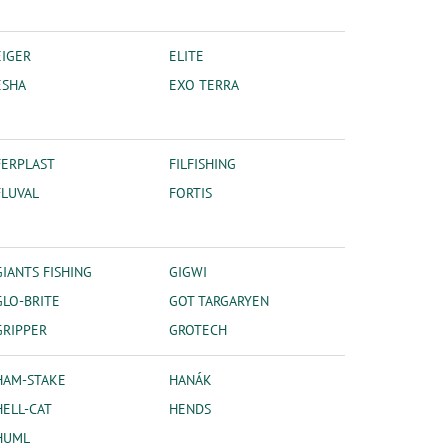
EIGER
ELITE
ESHA
EXO TERRA
FERPLAST
FILFISHING
FLUVAL
FORTIS
GIANTS FISHING
GIGWI
GLO-BRITE
GOT TARGARYEN
GRIPPER
GROTECH
HAM-STAKE
HANÁK
HELL-CAT
HENDS
HUML