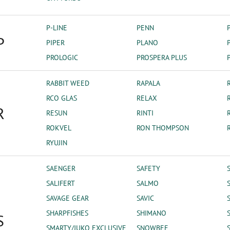
P-LINE
PENN
P
PIPER
PLANO
PROLOGIC
PROSPERA PLUS
RABBIT WEED
RAPALA
RCO GLAS
RELAX
R
RESUN
RINTI
ROKVEL
RON THOMPSON
RYUJIN
SAENGER
SAFETY
SALIFERT
SALMO
SAVAGE GEAR
SAVIC
SHARPFISHES
SHIMANO
S
SMARTY/JUKO EXCLUSIVE
SNOWBEE