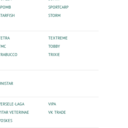
SPOMB
SPORTCARP
STARFISH
STORM
TETRA
TEXTREME
TMC
TOBBY
TRABUCCO
TRIXIE
UNISTAR
VERSELE-LAGA
VIPA
VITAR VETERINAE
VK TRADE
VOSKES