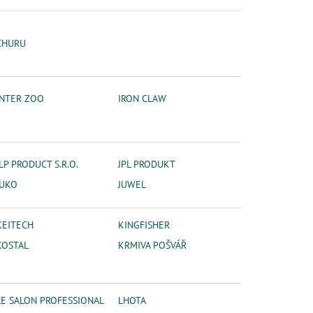
CHURU
INTER ZOO
IRON CLAW
JLP PRODUCT S.R.O.
JPL PRODUKT
JUKO
JUWEL
KEITECH
KINGFISHER
KOSTAL
KRMIVA POŠVÁŘ
LE SALON PROFESSIONAL
LHOTA