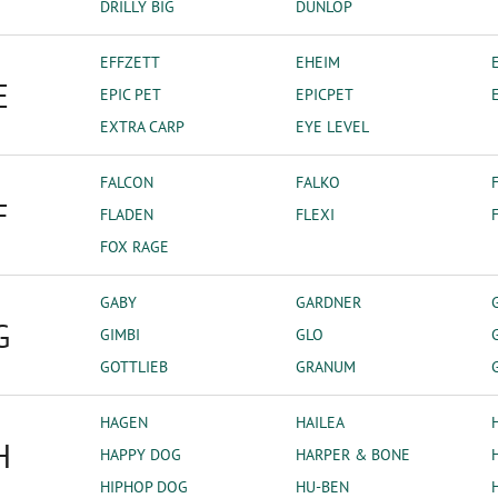
DRILLY BIG
DUNLOP
EFFZETT
EHEIM
E
EPIC PET
EPICPET
EXTRA CARP
EYE LEVEL
FALCON
FALKO
F
FLADEN
FLEXI
FOX RAGE
GABY
GARDNER
G
GIMBI
GLO
GOTTLIEB
GRANUM
HAGEN
HAILEA
H
HAPPY DOG
HARPER & BONE
HIPHOP DOG
HU-BEN