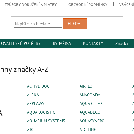
ZPŮSOBY DORUČENÍ A PLATBY
OBCHODNÍ PODMÍNKY
VRÁCENÍ
HLEDAT
HOVATELSKÉ POTŘEBY
RYBAŘINA
KONTAKTY
Značky
hny značky A-Z
ACTIVE DOG
AIRFLO
ALEKA
ANACONDA
APPLAWS
AQUA CLEAR
A
AQUA LOGISTIC
AQUADECO
AQUARIUM SYSTEMS
AQUASYNCRO
ATG
ATG LINE