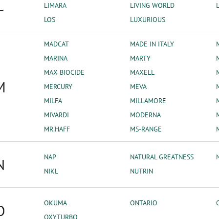
L
LIMARA
LIVING WORLD
LOS
LUXURIOUS
MADCAT
MADE IN ITALY
MARINA
MARTY
MAX BIOCIDE
MAXELL
M
MERCURY
MEVA
MILFA
MILLAMORE
MIVARDI
MODERNA
MR.HAFF
MS-RANGE
NAP
NATURAL GREATNESS
N
NIKL
NUTRIN
OKUMA
ONTARIO
O
OXYTURBO