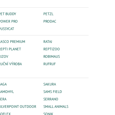
PET BUDDY
PETZL
POWER PRO
PRODAC
PUSSYCAT
RASCO PREMIUM
RATAJ
REPTI PLANET
REPTIZOO
RIZOV
ROBIMAUS
RUČNÍ VÝROBA
RUFRUF
SAGA
SAKURA
SAMOHYL
SAMS FIELD
SERA
SERRANO
SILVERPOINT OUTDOOR
SMALL ANIMALS
SOFLEX
SONIK