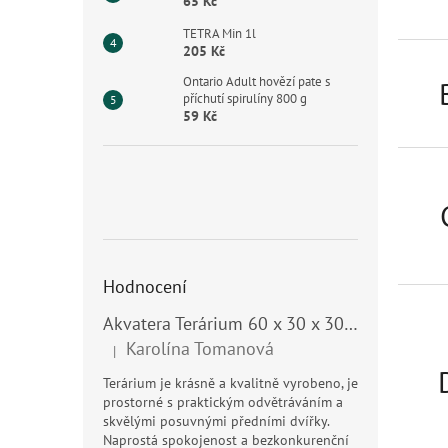
n
65 Kč
e
TETRA Min 1l
l
205 Kč
Ontario Adult hovězí pate s
příchutí spirulíny 800 g
59 Kč
Hodnocení
Akvatera Terárium 60 x 30 x 30 cm, 54 litrů
Karolína Tomanová
|
Hodnocení produktu je 5 z 5 hvězdiček.
Terárium je krásně a kvalitně vyrobeno, je
prostorné s praktickým odvětráváním a
skvělými posuvnými předními dvířky.
Naprostá spokojenost a bezkonkurenční