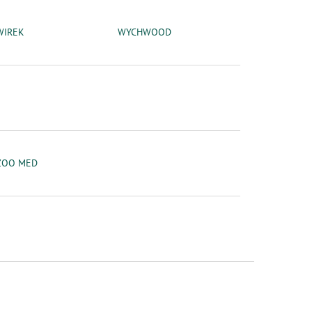
WIREK
WYCHWOOD
ZOO MED