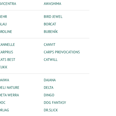
AVICENTRA
AWASHIMA
BEHR
BIRD JEWEL
BLAU
BORCAT
BROLINE
BUBENÍK
CANNELLE
CANVIT
CARPRUS
CARPS PROVOCATIONS
CATS BEST
CATWILL
CUKK
DAIWA
DAJANA
DELI NATURE
DELTA
DETA WERRA
DINGO
DOC
DOG FANTASY
DR.JAG
DR.SLICK