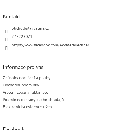
á
á
d
p
a
a
Kontakt
c
t
í
í
obchod
@
akvatera.cz
p
r
777228071
v
https://www.facebook.com/AkvateraKechner
k
y
v
ý
Informace pro vás
p
i
Způsoby doručení a platby
s
u
Obchodní podmínky
Vrácení zboží a reklamace
Podmínky ochrany osobních údajů
Elektronická evidence tržeb
Facebook