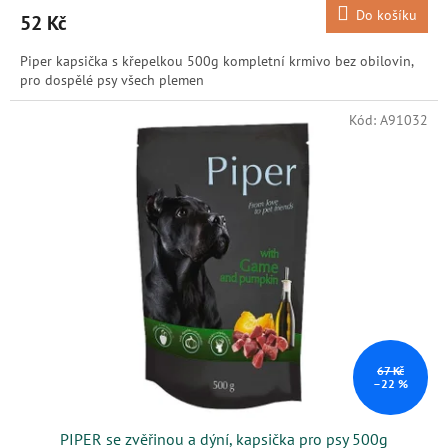
Do košíku
52 Kč
Piper kapsička s křepelkou 500g kompletní krmivo bez obilovin,
pro dospělé psy všech plemen
Kód:
A91032
67 Kč
–22 %
PIPER se zvěřinou a dýní, kapsička pro psy 500g