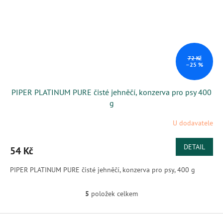
72 Kč
–25 %
PIPER PLATINUM PURE čisté jehněčí, konzerva pro psy 400
g
U dodavatele
DETAIL
54 Kč
PIPER PLATINUM PURE čisté jehněčí, konzerva pro psy, 400 g
5
položek celkem
O
v
l
Z