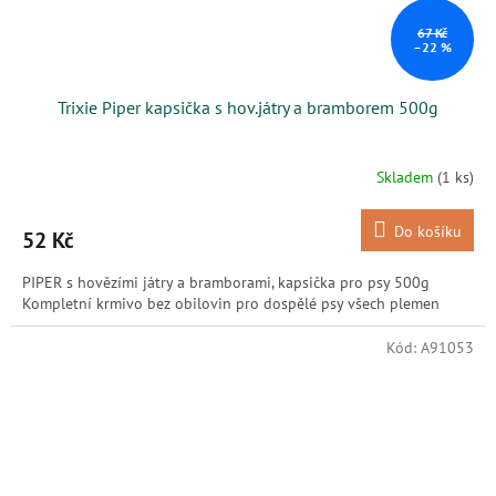
67 Kč
–22 %
Trixie Piper kapsička s hov.játry a bramborem 500g
Skladem
(1 ks)
Do košíku
52 Kč
PIPER s hovězími játry a bramborami, kapsička pro psy 500g
Kompletní krmivo bez obilovin pro dospělé psy všech plemen
Kód:
A91053