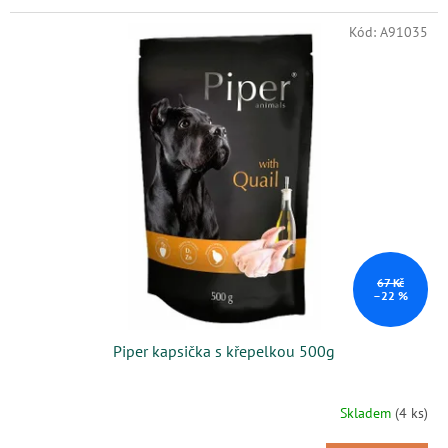
Kód:
A91035
67 Kč
–22 %
Piper kapsička s křepelkou 500g
Skladem
(4 ks)