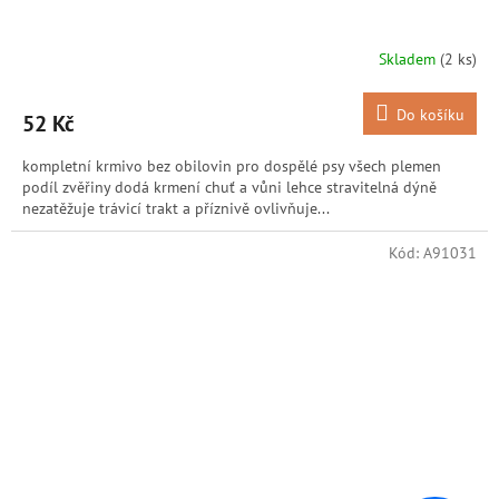
Skladem
(2 ks)
Do košíku
52 Kč
kompletní krmivo bez obilovin pro dospělé psy všech plemen
podíl zvěřiny dodá krmení chuť a vůni lehce stravitelná dýně
nezatěžuje trávicí trakt a příznivě ovlivňuje...
Kód:
A91031