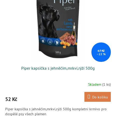
i
r
s
o
p
d
r
u
o
k
d
t
u
ů
k
t
ů
67 Kč
–22 %
Piper kapsička s jehněčím,mrkví,rýží 500g
Skladem
(1 ks)
Do košíku
52 Kč
Piper kapsička s jehněčím,mrkví,rýží 500g kompletní krmivo pro
dospělé psy všech plemen