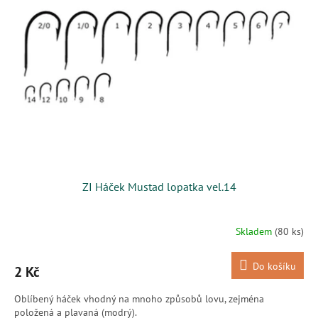
i
r
s
o
p
d
r
u
o
k
d
t
u
ů
k
t
ů
ZI Háček Mustad lopatka vel.14
Skladem
(80 ks)
Do košíku
2 Kč
Oblíbený háček vhodný na mnoho způsobů lovu, zejména
položená a plavaná (modrý).