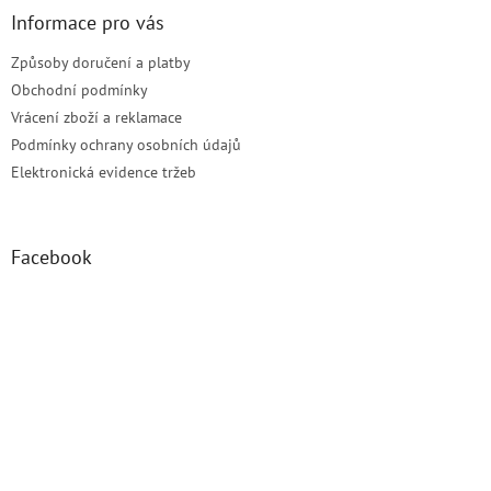
ý
Informace pro vás
p
i
Způsoby doručení a platby
s
u
Obchodní podmínky
Vrácení zboží a reklamace
Podmínky ochrany osobních údajů
Elektronická evidence tržeb
Facebook