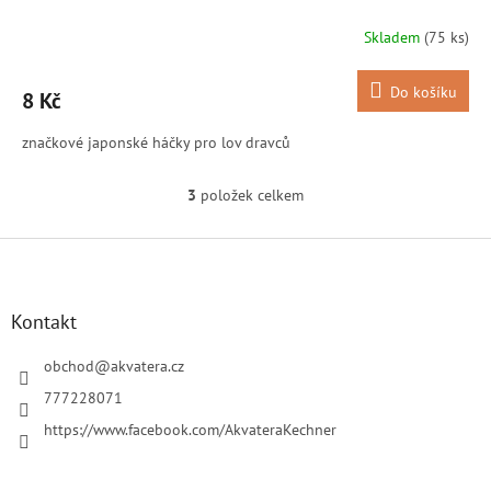
Skladem
(75 ks)
Do košíku
8 Kč
značkové japonské háčky pro lov dravců
3
položek celkem
O
v
l
Z
á
á
d
p
a
a
Kontakt
c
t
í
í
obchod
@
akvatera.cz
p
r
777228071
v
https://www.facebook.com/AkvateraKechner
k
y
v