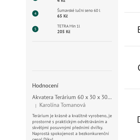
n
4 Kč
e
Šumavské lučni seno 60 l
l
65 Kč
TETRA Min 1l
205 Kč
Hodnocení
Akvatera Terárium 60 x 30 x 30 cm, 54 litrů
Karolína Tomanová
|
Hodnocení produktu je 5 z 5 hvězdiček.
Terárium je krásně a kvalitně vyrobeno, je
prostorné s praktickým odvětráváním a
skvělými posuvnými předními dvířky.
Naprostá spokojenost a bezkonkurenční
cena! Díky!