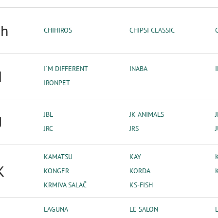
h
CHIHIROS
CHIPSI CLASSIC
I´M DIFFERENT
INABA
I
IRONPET
JBL
JK ANIMALS
J
JRC
JRS
KAMATSU
KAY
K
KONGER
KORDA
KRMIVA SALAČ
KS-FISH
LAGUNA
LE SALON