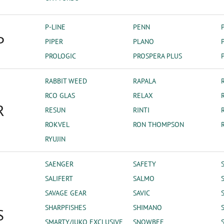
P-LINE
PENN
P
PIPER
PLANO
PROLOGIC
PROSPERA PLUS
RABBIT WEED
RAPALA
RCO GLAS
RELAX
R
RESUN
RINTI
ROKVEL
RON THOMPSON
RYUJIN
SAENGER
SAFETY
SALIFERT
SALMO
SAVAGE GEAR
SAVIC
SHARPFISHES
SHIMANO
S
SMARTY/JUKO EXCLUSIVE
SNOWBEE