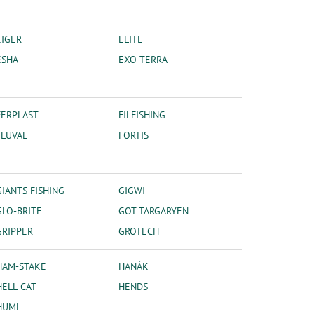
EIGER
ELITE
ESHA
EXO TERRA
FERPLAST
FILFISHING
FLUVAL
FORTIS
GIANTS FISHING
GIGWI
GLO-BRITE
GOT TARGARYEN
GRIPPER
GROTECH
HAM-STAKE
HANÁK
HELL-CAT
HENDS
HUML