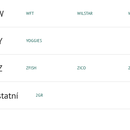
W
WFT
WILSTAR
Y
YOGGIES
Z
ZFISH
ZICO
tatní
2GR