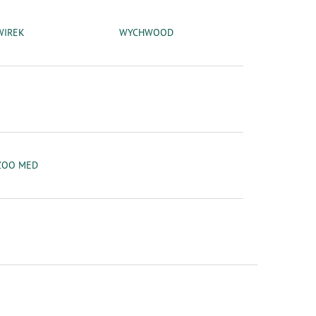
WIREK
WYCHWOOD
ZOO MED