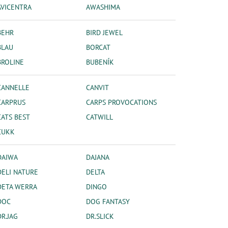
AVICENTRA
AWASHIMA
BEHR
BIRD JEWEL
BLAU
BORCAT
BROLINE
BUBENÍK
CANNELLE
CANVIT
CARPRUS
CARPS PROVOCATIONS
CATS BEST
CATWILL
CUKK
DAIWA
DAJANA
DELI NATURE
DELTA
DETA WERRA
DINGO
DOC
DOG FANTASY
DR.JAG
DR.SLICK