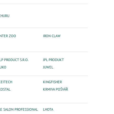
CHURU
INTER ZOO
IRON CLAW
JLP PRODUCT S.R.O.
JPL PRODUKT
JUKO
JUWEL
KEITECH
KINGFISHER
KOSTAL
KRMIVA POŠVÁŘ
LE SALON PROFESSIONAL
LHOTA