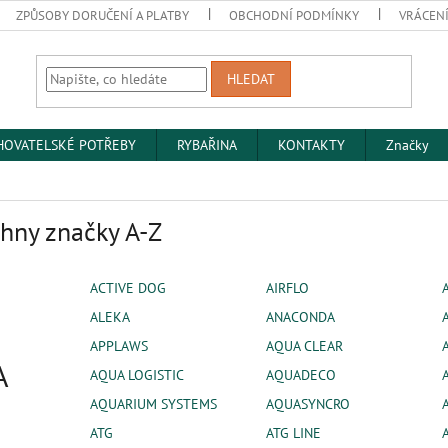
ZPŮSOBY DORUČENÍ A PLATBY
OBCHODNÍ PODMÍNKY
VRÁCENÍ
HLEDAT
HOVATELSKÉ POTŘEBY
RYBAŘINA
KONTAKTY
Značky
hny značky A-Z
ACTIVE DOG
AIRFLO
ALEKA
ANACONDA
APPLAWS
AQUA CLEAR
A
AQUA LOGISTIC
AQUADECO
AQUARIUM SYSTEMS
AQUASYNCRO
ATG
ATG LINE