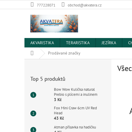
Přejít
777228071
obchod@akvatera.cz
na
obsah
AKVARISTIKA
TERARISTIKA
JEZÍRKA
C
Domů
Prodávané značky
P
Všec
o
s
Top 5 produktů
t
r
Bow Wow Kulička natural
a
Prebio s plícemi a inulinem
3 Kč
n
n
Fox Mini Craw 6cm UV Red
í
Head
43 Kč
p
a
Atman přísavka na hadičku