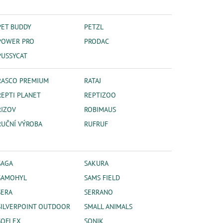
PET BUDDY
PETZL
POWER PRO
PRODAC
PUSSYCAT
RASCO PREMIUM
RATAJ
REPTI PLANET
REPTIZOO
RIZOV
ROBIMAUS
RUČNÍ VÝROBA
RUFRUF
SAGA
SAKURA
SAMOHYL
SAMS FIELD
SERA
SERRANO
SILVERPOINT OUTDOOR
SMALL ANIMALS
SOFLEX
SONIK