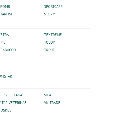
SPOMB
SPORTCARP
STARFISH
STORM
TETRA
TEXTREME
TMC
TOBBY
TRABUCCO
TRIXIE
UNISTAR
VERSELE-LAGA
VIPA
VITAR VETERINAE
VK TRADE
VOSKES