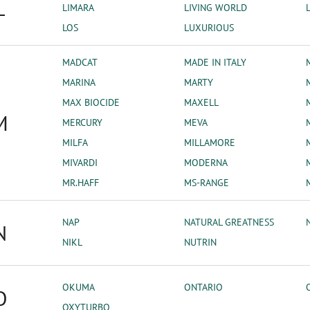
L
LIMARA
LIVING WORLD
LOS
LUXURIOUS
MADCAT
MADE IN ITALY
MARINA
MARTY
MAX BIOCIDE
MAXELL
M
MERCURY
MEVA
MILFA
MILLAMORE
MIVARDI
MODERNA
MR.HAFF
MS-RANGE
NAP
NATURAL GREATNESS
N
NIKL
NUTRIN
OKUMA
ONTARIO
O
OXYTURBO