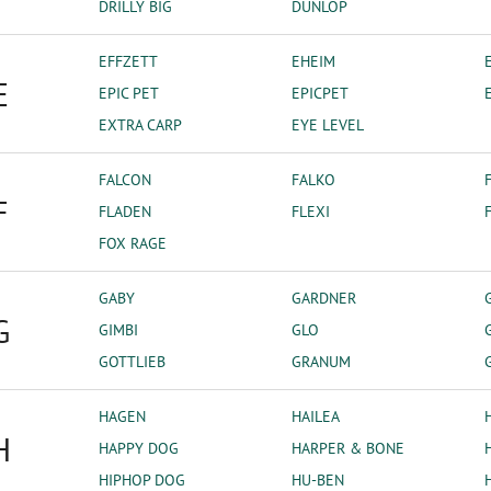
DRILLY BIG
DUNLOP
EFFZETT
EHEIM
E
EPIC PET
EPICPET
EXTRA CARP
EYE LEVEL
FALCON
FALKO
F
FLADEN
FLEXI
FOX RAGE
GABY
GARDNER
G
GIMBI
GLO
GOTTLIEB
GRANUM
HAGEN
HAILEA
H
HAPPY DOG
HARPER & BONE
HIPHOP DOG
HU-BEN