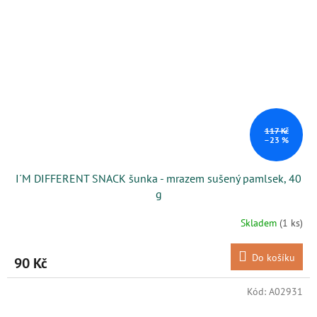
117 Kč
–23 %
I´M DIFFERENT SNACK šunka - mrazem sušený pamlsek, 40
g
Skladem
(1 ks)
Do košíku
90 Kč
Kód:
A02931