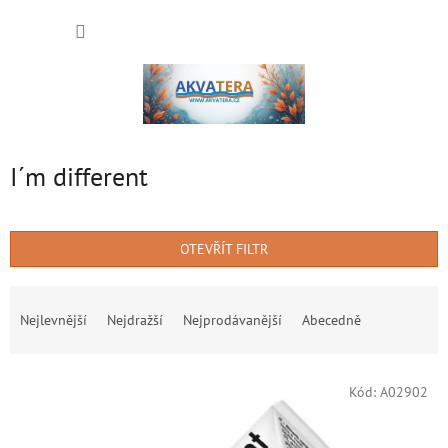
Přejít
NÁKUP
na
obsah
KOŠÍK
I´m different
OTEVŘÍT FILTR
Ř
a
Nejlevnější
Nejdražší
Nejprodávanější
Abecedně
z
e
V
n
Kód:
A02902
ý
í
p
p