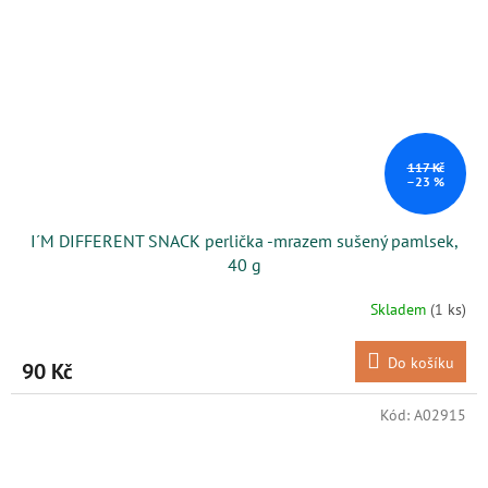
117 Kč
–23 %
I´M DIFFERENT SNACK perlička -mrazem sušený pamlsek,
40 g
Skladem
(1 ks)
Do košíku
90 Kč
Kód:
A02915