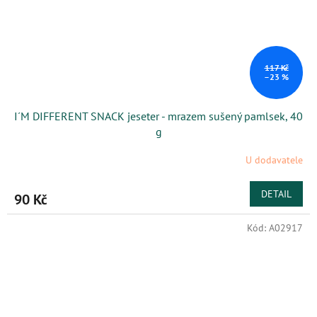
117 Kč
–23 %
I´M DIFFERENT SNACK jeseter - mrazem sušený pamlsek, 40
g
U dodavatele
DETAIL
90 Kč
Kód:
A02917