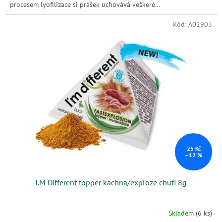
procesem lyofilizace si prášek uchovává veškeré...
Kód:
A02903
25 Kč
–12 %
I.M Different topper kachna/exploze chuti 8g
Skladem
(6 ks)