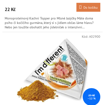
Do košíku
22 Kč
Monoproteinový Kachní Topper pro Mlsné Jazýčky Máte doma
psího či kočičího gurmána, který si s jídlem občas láme hlavu?
Nebo jen toužíte obohatit jeho jídelníček o intenzivní...
Kód:
A02900
25 Kč
–12 %