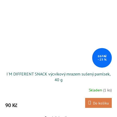
117 Kč
–23 %
I´M DIFFERENT SNACK výcvikový mrazem sušený pamlsek,
40 g
Skladem
(1 ks)
Do košíku
90 Kč