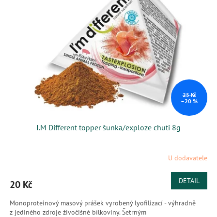
i
r
s
o
p
d
r
u
o
k
d
t
u
ů
k
t
ů
25 Kč
–20 %
I.M Different topper šunka/exploze chuti 8g
U dodavatele
DETAIL
20 Kč
Monoproteinový masový prášek vyrobený lyofilizací - výhradně
z jediného zdroje živočišné bílkoviny. Šetrným