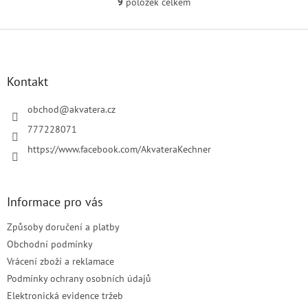
9
položek celkem
O
v
l
Z
á
á
d
p
a
a
Kontakt
c
t
í
í
obchod
@
akvatera.cz
p
r
777228071
v
https://www.facebook.com/AkvateraKechner
k
y
v
ý
Informace pro vás
p
i
Způsoby doručení a platby
s
u
Obchodní podmínky
Vrácení zboží a reklamace
Podmínky ochrany osobních údajů
Elektronická evidence tržeb