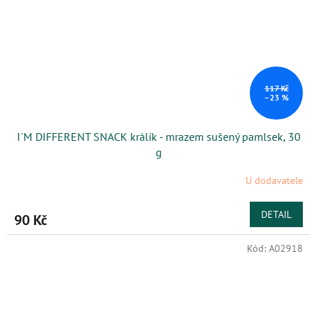
117 Kč
–23 %
I´M DIFFERENT SNACK králík - mrazem sušený pamlsek, 30
g
U dodavatele
DETAIL
90 Kč
Kód:
A02918