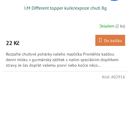
I.M Different topper kuře/expoze chuti 8g
Skladem
(2 ks)
Do košíku
22 Kč
Rozzařte chuťové pohárky vašeho mazlíčka Proměňte každou
denní misku v gurmánský zážitek s naším speciálním doplňkem
stravy. Je čas dopřát vašemu psovi nebo kočce něco...
Kód:
A02916