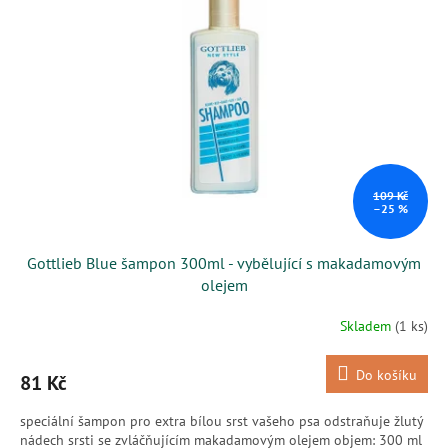
i
r
s
o
p
d
r
u
o
k
d
t
u
ů
k
t
ů
109 Kč
–25 %
Gottlieb Blue šampon 300ml - vybělující s makadamovým
olejem
Skladem
(1 ks)
Do košíku
81 Kč
speciální šampon pro extra bílou srst vašeho psa odstraňuje žlutý
nádech srsti se zvláčňujícím makadamovým olejem objem: 300 ml