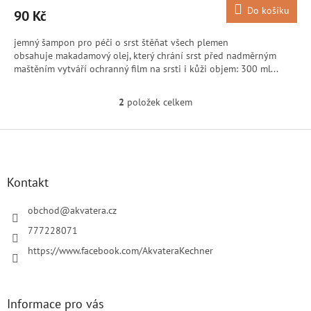
Do košíku
90 Kč
jemný šampon pro péči o srst štěňat všech plemen
obsahuje makadamový olej, který chrání srst před nadměrným
maštěním vytváří ochranný film na srsti i kůži objem: 300 ml...
2
položek celkem
O
v
l
Z
á
á
d
p
a
a
Kontakt
c
t
í
í
obchod
@
akvatera.cz
p
r
777228071
v
https://www.facebook.com/AkvateraKechner
k
y
v
ý
Informace pro vás
p