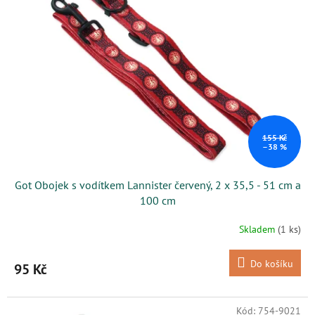
i
r
s
o
p
d
r
u
o
k
d
t
u
ů
k
t
ů
155 Kč
–38 %
Got Obojek s vodítkem Lannister červený, 2 x 35,5 - 51 cm a
100 cm
Skladem
(1 ks)
Do košíku
95 Kč
Kód:
754-9021