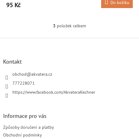
Do košíku
95 Kč
3
položek celkem
O
v
l
Z
á
á
d
p
a
a
Kontakt
c
t
í
í
obchod
@
akvatera.cz
p
r
777228071
v
https://www.facebook.com/AkvateraKechner
k
y
v
ý
Informace pro vás
p
i
Způsoby doručení a platby
s
u
Obchodní podmínky