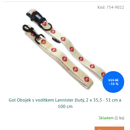
Kód:
754-9022
155 Kč
–38 %
Got Obojek s vodítkem Lannister žlutý, 2 x 35,5 - 51 cm a
100 cm
Skladem
(1 ks)