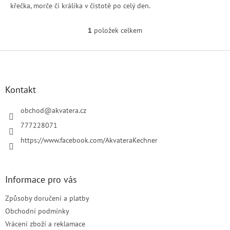
křečka, morče či králíka v čistotě po celý den.
1
položek celkem
O
v
l
Z
á
á
d
p
a
a
Kontakt
c
t
í
í
obchod
@
akvatera.cz
p
r
777228071
v
https://www.facebook.com/AkvateraKechner
k
y
v
ý
Informace pro vás
p
i
Způsoby doručení a platby
s
u
Obchodní podmínky
Vrácení zboží a reklamace