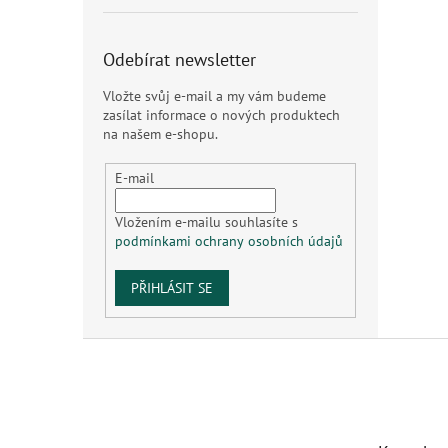
Odebírat newsletter
Vložte svůj e-mail a my vám budeme
zasílat informace o nových produktech
na našem e-shopu.
E-mail
Vložením e-mailu souhlasíte s
podmínkami ochrany osobních údajů
PŘIHLÁSIT SE
Z
á
p
a
t