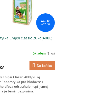
645 Kč
–23 %
týlka Chipsi classic 20kg(400L)
Skladem
(1 ks)
Do košíku
Kč
y Chipsi Classic 400l/20kg
ní podestýlka pro hlodavce z
ho dřeva odstraňuje nepříjemný
 a je téměř bezprašná.
O
v