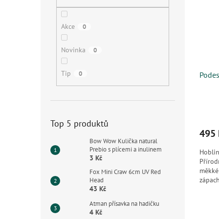
i
r
n
s
o
e
p
d
l
Akce
0
r
u
o
k
Novinka
0
d
t
u
ů
Tip
0
k
Podes
t
ů
Top 5 produktů
495 
Bow Wow Kulička natural
Prebio s plícemi a inulinem
Hoblin
3 Kč
Přírod
měkké
Fox Mini Craw 6cm UV Red
zápach
Head
43 Kč
Atman přísavka na hadičku
4 Kč