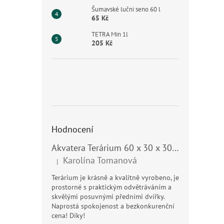
Šumavské lučni seno 60 l
65 Kč
TETRA Min 1l
205 Kč
Hodnocení
Akvatera Terárium 60 x 30 x 30 cm, 54 litrů
Karolína Tomanová
|
Hodnocení produktu je 5 z 5 hvězdiček.
Terárium je krásně a kvalitně vyrobeno, je
prostorné s praktickým odvětráváním a
skvělými posuvnými předními dvířky.
Naprostá spokojenost a bezkonkurenční
cena! Díky!