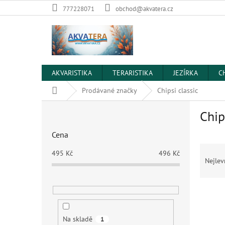
Přejít
777228071
obchod@akvatera.cz
na
obsah
AKVARISTIKA
TERARISTIKA
JEZÍRKA
C
Domů
Prodávané značky
Chipsi classic
P
Chip
o
s
Cena
t
Ř
r
495
Kč
496
Kč
a
a
Nejlev
z
n
e
n
V
n
í
ý
í
p
p
p
a
Na skladě
1