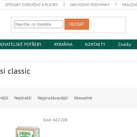
ZPŮSOBY DORUČENÍ A PLATBY
OBCHODNÍ PODMÍNKY
VRÁCENÍ
HLEDAT
HOVATELSKÉ POTŘEBY
RYBAŘINA
KONTAKTY
Značky
si classic
nější
Nejdražší
Nejprodávanější
Abecedně
Kód:
A62208