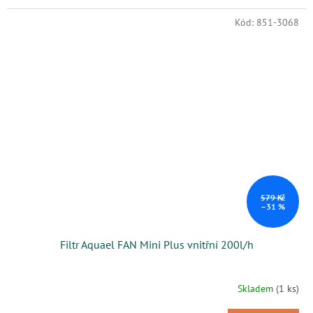
Kód:
851-3068
579 Kč
–31 %
Filtr Aquael FAN Mini Plus vnitřní 200l/h
Skladem
(1 ks)