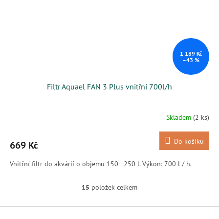
1 189 Kč
–43 %
Filtr Aquael FAN 3 Plus vnitřní 700l/h
Skladem
(2 ks)
Do košíku
669 Kč
Vnitřní filtr do akvárií o objemu 150 - 250 l. Výkon: 700 l / h.
15
položek celkem
O
v
l
Z