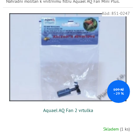
Náhradní molitan k vnitřnímu filtru Aquael AQ Fan Mini Plus.
Kód:
851-0247
109 Kč
–29 %
Aquael AQ Fan 2 vrtulka
Skladem
(1 ks)