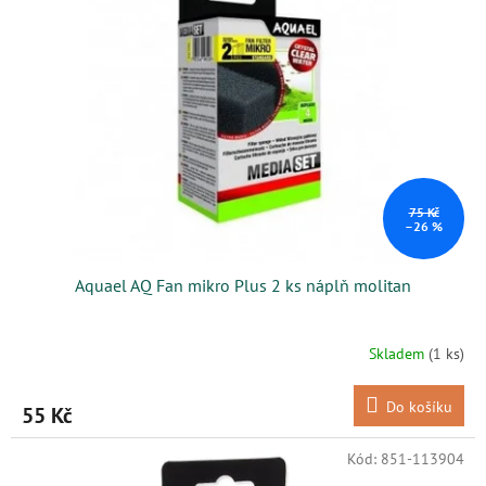
i
r
s
o
p
d
r
u
o
k
d
t
u
ů
k
t
ů
75 Kč
–26 %
Aquael AQ Fan mikro Plus 2 ks náplň molitan
Skladem
(1 ks)
Do košíku
55 Kč
Kód:
851-113904