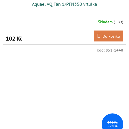
Aquael AQ Fan 1/PFN350 vrtulka
Skladem
(1 ks)
Do košíku
102 Kč
Kód:
851-1448
145 Kč
–28 %