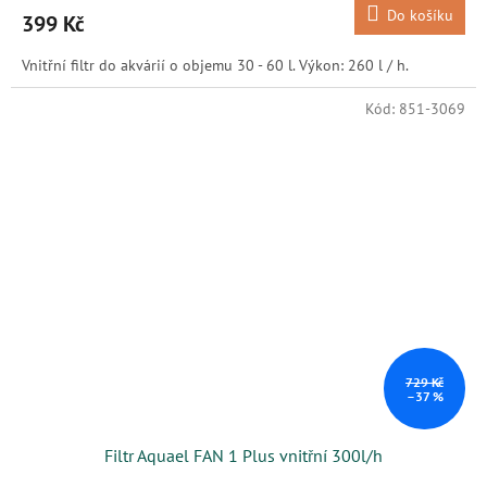
Do košíku
399 Kč
Vnitřní filtr do akvárií o objemu 30 - 60 l. Výkon: 260 l / h.
Kód:
851-3069
729 Kč
–37 %
Filtr Aquael FAN 1 Plus vnitřní 300l/h