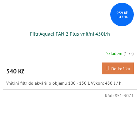
959 Kč
–43 %
Filtr Aquael FAN 2 Plus vnitřní 450l/h
Skladem
(1 ks)
Do košíku
540 Kč
Vnitřní filtr do akvárií o objemu 100 - 150 l. Výkon: 450 l / h.
Kód:
851-3071