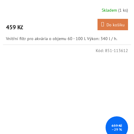
Skladem
(1 ks)
Do košíku
459 Kč
Vnitřní filtr pro akvária o objemu 60 - 100 l. Výkon: 340 l / h.
Kód:
851-113612
659 Kč
–29 %