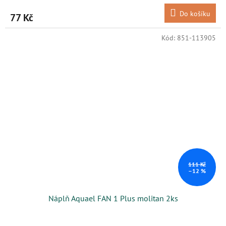
Do košíku
77 Kč
Kód:
851-113905
111 Kč
–12 %
Náplň Aquael FAN 1 Plus molitan 2ks