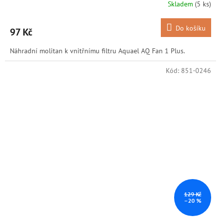
Skladem
(5 ks)
Do košíku
97 Kč
Náhradní molitan k vnitřnímu filtru Aquael AQ Fan 1 Plus.
Kód:
851-0246
129 Kč
–20 %