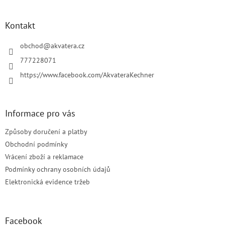
á
á
d
p
a
a
Kontakt
c
t
í
í
obchod
@
akvatera.cz
p
r
777228071
v
https://www.facebook.com/AkvateraKechner
k
y
v
ý
Informace pro vás
p
i
Způsoby doručení a platby
s
u
Obchodní podmínky
Vrácení zboží a reklamace
Podmínky ochrany osobních údajů
Elektronická evidence tržeb
Facebook