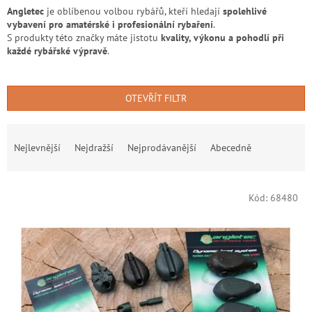
Angletec
je oblíbenou volbou rybářů, kteří hledají
spolehlivé
vybavení pro amatérské i profesionální rybaření
.
S produkty této značky máte jistotu
kvality, výkonu a pohodlí při
každé rybářské výpravě
.
OTEVŘÍT FILTR
Ř
a
Nejlevnější
Nejdražší
Nejprodávanější
Abecedně
z
e
V
n
Kód:
68480
ý
í
p
p
i
r
s
o
p
d
r
u
o
k