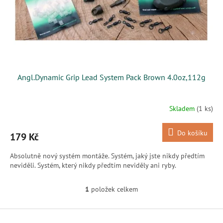
d
t
u
ů
k
t
ů
Angl.Dynamic Grip Lead System Pack Brown 4.0oz,112g
Skladem
(1 ks)
Do košíku
179 Kč
Absolutně nový systém montáže. Systém, jaký jste nikdy předtím
neviděli. Systém, který nikdy předtím neviděly ani ryby.
1
položek celkem
O
v
l
Z
á