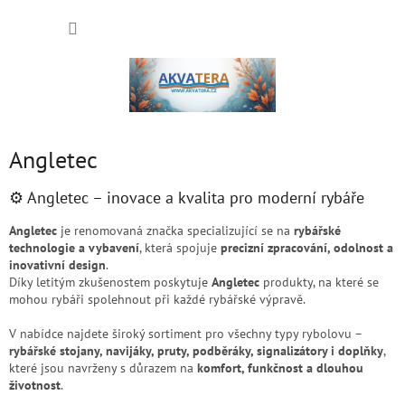
Přejít
NÁKUP
na
obsah
KOŠÍK
Angletec
⚙️ Angletec – inovace a kvalita pro moderní rybáře
Angletec
je renomovaná značka specializující se na
rybářské
technologie a vybavení
, která spojuje
precizní zpracování, odolnost a
inovativní design
.
Díky letitým zkušenostem poskytuje
Angletec
produkty, na které se
mohou rybáři spolehnout při každé rybářské výpravě.
V nabídce najdete široký sortiment pro všechny typy rybolovu –
rybářské stojany, navijáky, pruty, podběráky, signalizátory i doplňky
,
které jsou navrženy s důrazem na
komfort, funkčnost a dlouhou
životnost
.