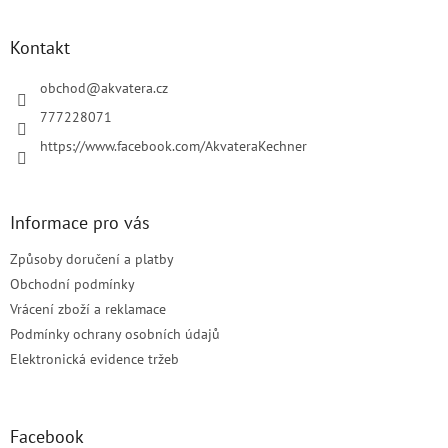
á
d
p
a
a
Kontakt
c
t
í
í
obchod
@
akvatera.cz
p
r
777228071
v
https://www.facebook.com/AkvateraKechner
k
y
v
ý
Informace pro vás
p
i
Způsoby doručení a platby
s
u
Obchodní podmínky
Vrácení zboží a reklamace
Podmínky ochrany osobních údajů
Elektronická evidence tržeb
Facebook