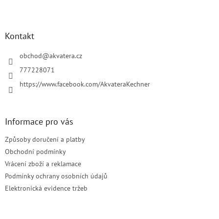
Z
á
p
a
Kontakt
t
í
obchod
@
akvatera.cz
777228071
https://www.facebook.com/AkvateraKechner
Informace pro vás
Způsoby doručení a platby
Obchodní podmínky
Vrácení zboží a reklamace
Podmínky ochrany osobních údajů
Elektronická evidence tržeb