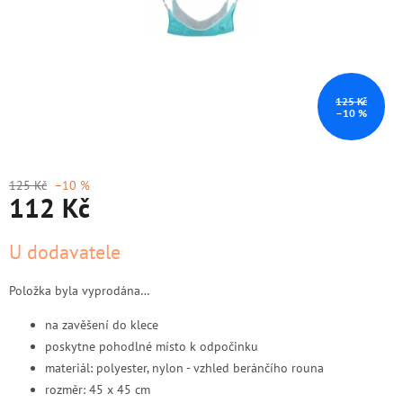
125 Kč
–10 %
125 Kč
–10 %
112 Kč
Měrná
U dodavatele
cena:
Položka byla vyprodána…
na zavěšení do klece
poskytne pohodlné místo k odpočinku
materiál
: polyester, nylon - vzhled beránčího rouna
rozměr
: 45 x 45 cm