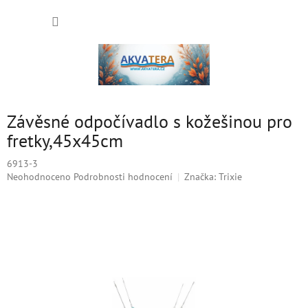
Přejít
NÁKUP
na
obsah
KOŠÍK
Závěsné odpočívadlo s kožešinou pro
fretky,45x45cm
6913-3
Průměrné
Neohodnoceno
Podrobnosti hodnocení
Značka:
Trixie
hodnocení
produktu
je
0,0
z
5
hvězdiček.